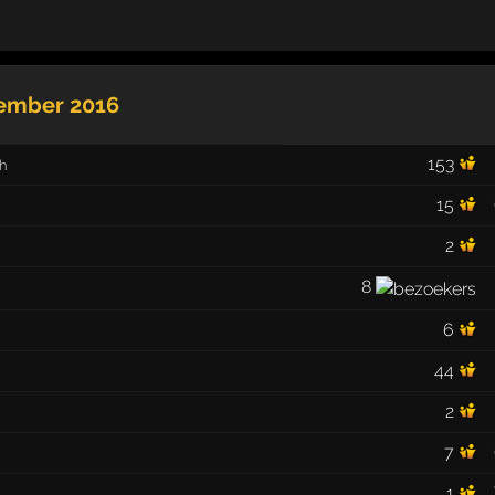
tember 2016
153
h
15
2
8
6
44
2
7
1