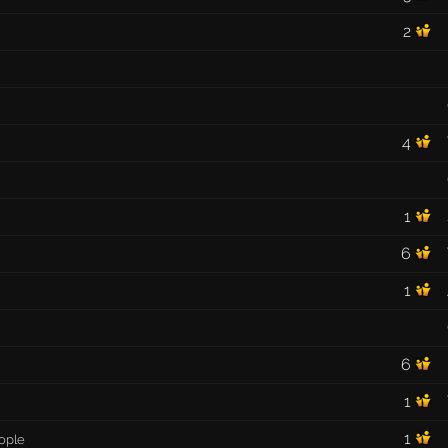
2
4
1
6
1
6
1
1
ople