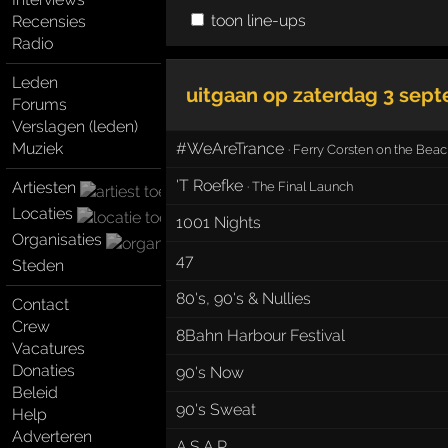
toon line-ups
Recensies
Radio
Leden
uitgaan op
zaterdag 3 sep
Forums
Verslagen (leden)
Muziek
#WeAreTrance
·
Ferry Corsten on the Beac
'T Roefke
Artiesten
·
The Final Launch
Locaties
1001 Nights
Organisaties
47
Steden
80's, 90's & Nullies
Contact
Crew
8Bahn Harbour Festival
Vacatures
Donaties
90's Now
Beleid
90's Sweat
Help
Adverteren
A.S.A.P