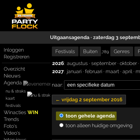
Uitgaansagenda · zaterdag 3 septem
Inloggen
Festivals
Buiten
Genres
,789
Registreren
2026
:
augustus
·
september
·
oktober
Overzicht
2027
:
januari
·
februari
·
maart
·
april
·
m
Nieuws
Agenda
naar:
nu & straks
kaart
← vrijdag 2 september 2016
festivals
Winacties
WIN
toon gehele agenda
Trends
toon alleen huidige omgeving
Foto's
Video's
Interviews