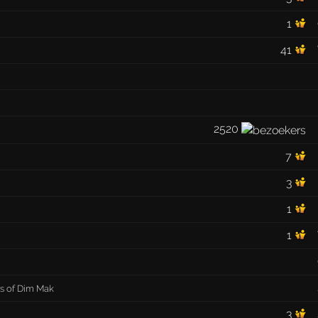
1
41
2520
7
3
1
1
s of Dim Mak
3