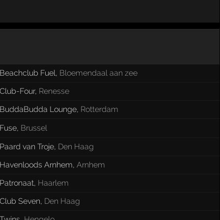
Beachclub Fuel
,
Bloemendaal aan zee
Club-Four
,
Renesse
BuddaBudda Lounge
,
Rotterdam
Fuse
,
Brussel
Paard van Troje
,
Den Haag
Havenloods Arnhem
,
Arnhem
Patronaat
,
Haarlem
Club Seven
,
Den Haag
Twins
,
Hengelo