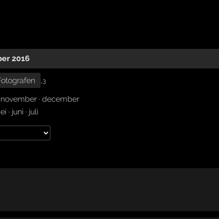
ber 2016
Fotografen
,
3
·
november
·
december
ei
·
juni
·
juli