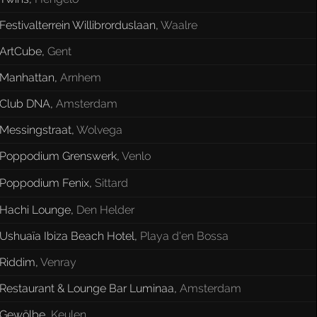
Festivalterrein Willibrorduslaan
,
Waalre
ArtCube
,
Gent
Manhattan
,
Arnhem
Club DNA
,
Amsterdam
Messingstraat
,
Wolvega
Poppodium Grenswerk
,
Venlo
Poppodium Fenix
,
Sittard
Hachi Lounge
,
Den Helder
Ushuaïa Ibiza Beach Hotel
,
Playa d'en Bossa
Riddim
,
Venray
Restaurant & Lounge Bar Luminaa
,
Amsterdam
Gewölbe
,
Keulen