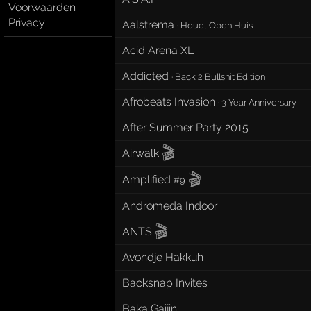
Voorwaarden
Privacy
Aalstrema
·
Houdt Open Huis
Acid Arena XL
Addicted
·
Back 2 Bullshit Edition
Afrobeats Invasion
·
3 Year Anniversary
After Summer Party 2015
🎬
Airwalk
🎬
Amplified
#9
Andromeda Indoor
🎬
ANTS
Avondje Hakkuh
Backsnap Invites
Baka Gaijin