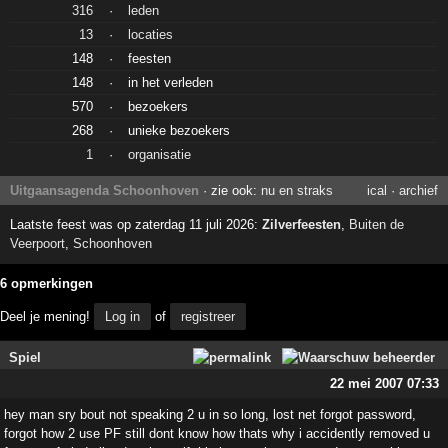
316
·
leden
13
·
locaties
148
·
feesten
148
·
in het verleden
570
·
bezoekers
268
·
unieke bezoekers
1
·
organisatie
Uitgaansagenda Schoonhoven
· zie ook:
nu en straks
ical
·
archief
Laatste feest was op zaterdag 11 juli 2026:
Zilverfeesten
,
Buiten de
Veerpoort
,
Schoonhoven
6 opmerkingen
Deel je mening!
Log in
of
registreer
Spiel
22 mei 2007 07:33
hey man sry bout not speaking 2 u in so long, lost net forgot password,
forgot how 2 use PF still dont know how thats why i accidently removed u