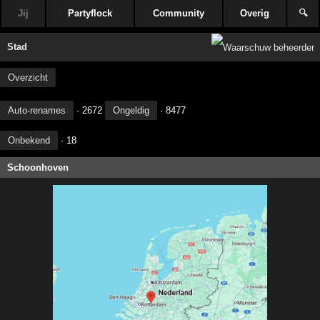
Jij
Partyflock
Community
Overig
🔍
Stad
Overzicht
Auto-renames
· 2672
Ongeldig
· 8477
Onbekend
· 18
Schoonhoven