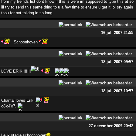
from my freinds list dont know if this is were im supposed to type this at so
ill try to send this same thing to u a few time to ensure u get it lol sry again
thou for not talking in so long.
16 juli 2007 21:55
Schoonhoven
18 juli 2007 09:57
LOVE ERIK !!!!!!
18 juli 2007 10:57
Chantal loves Erik..
o8'o4'o7..
27 december 2009 20:42
Leuk stadje schoonhoven