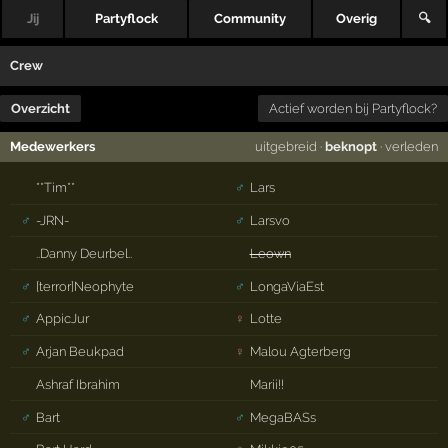
Jij
Partyflock
Community
Overig
🔍
Crew
Overzicht
Actief worden bij Partyflock?
Medewerkers
uitgebreid
·
beknopt
·
verleden
**Tim**
♂
Lars
♂
-JRN-
♂
Larsvo
..Danny Deurbel..
Leown
♂
[terror]Neophyte
♂
LongaViaEst
♂
AppicJur
♀
Lotte
♂
Arjan Beukpad
♀
Malou Agterberg
Ashraf Ibrahim
Marii!!
♂
Bart
♂
MegaBASs