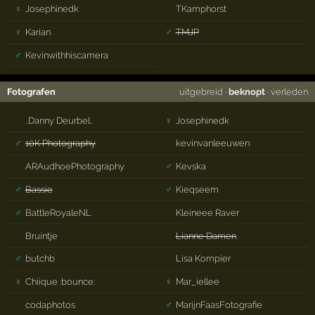
♀
Josephinedk
TKamphorst
♀
Karian
♂
TMJP
♂
Kevinwithhiscamera
Fotografen
uitgebreid
·
beknopt
·
verleden
..Danny Deurbel..
♀
Josephinedk
♂
10K Photography
kevinvanleeuwen
ARAudhoePhotography
♂
Kevska
♂
Bassie
♂
Kieqseem
♂
BattleRoyaleNL
Kleineee Raver
Bruintje
Lianne Damen
♂
butchb
Lisa Kompier
♀
Chiique :bounce:
♀
Mar_iellee
codaphotos
♂
MarijnFaasFotografie