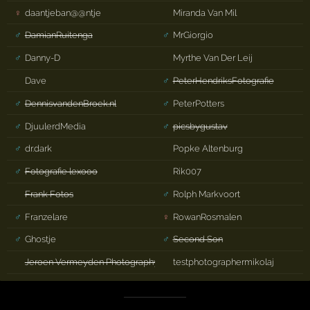
♀
daantjeban@@ntje
Miranda Van Mil
♂
DamianRuitenga
♂
MrGiorgio
♂
Danny-D
Myrthe Van Der Leij
Dave
♂
PeterHendriksFotografie
♂
DennisvandenBroek.nl
♂
PeterPotters
♂
DjuulerdMedia
♂
picsbygustav
♂
dr.dark
Popke Altenburg
♂
Fotografie lexooo
Rik007
Frank Fotos
♂
Rolph Markvoort
♂
Franzelare
♀
RowanRosmalen
♂
Ghostje
♂
Second Son
Jeroen Vermeyden Photography
testphotographermikolaj