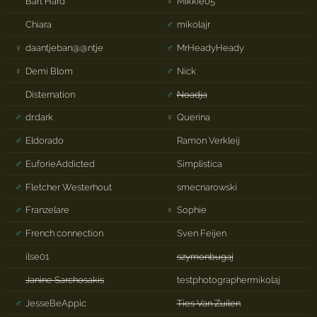
Bart Hard
♀
Mikkie05
Chiara
♂
mikolajr
♀
daantjeban@@ntje
♂
MrHeadyHeady
♀
Demi Blom
♂
Nick
Disternation
♂
Noadja
♂
dr.dark
♀
Querina
♂
Eldorado
Ramon Verkleij
♂
EuforieAddicted
Simplistica
♂
Fletcher Westerhout
smecnarowski
♂
Franzelare
♀
Sophie
♂
French connection
Sven Feijen
ilse01
szymonbugaj
Janine Sarchosakis
testphotographermikolaj
♂
JesseBeAppic
Ties Van Zuilen