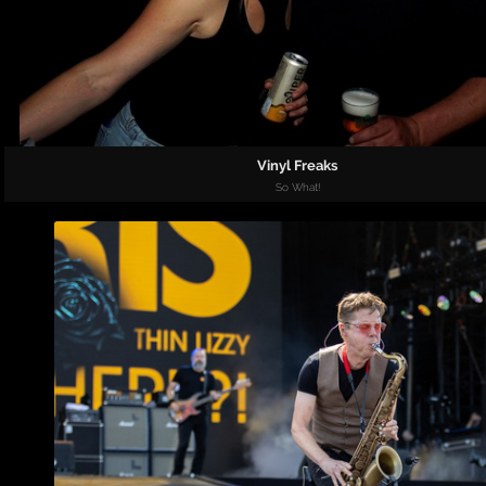
Vinyl Freaks
So What!