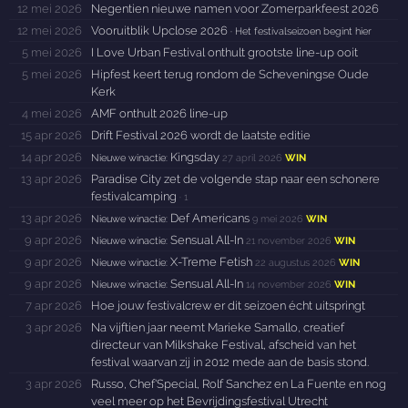
12 mei 2026
Negentien nieuwe namen voor Zomerparkfeest 2026
12 mei 2026
Vooruitblik Upclose 2026
· Het festivalseizoen begint hier
5 mei 2026
I Love Urban Festival onthult grootste line-up ooit
5 mei 2026
Hipfest keert terug rondom de Scheveningse Oude
Kerk
4 mei 2026
AMF onthult 2026 line-up
15 apr 2026
Drift Festival 2026 wordt de laatste editie
14 apr 2026
Kingsday
Nieuwe winactie:
27 april 2026
WIN
13 apr 2026
Paradise City zet de volgende stap naar een schonere
festivalcamping
·
1
13 apr 2026
Def Americans
Nieuwe winactie:
9 mei 2026
WIN
9 apr 2026
Sensual All-In
Nieuwe winactie:
21 november 2026
WIN
9 apr 2026
X-Treme Fetish
Nieuwe winactie:
22 augustus 2026
WIN
9 apr 2026
Sensual All-In
Nieuwe winactie:
14 november 2026
WIN
7 apr 2026
Hoe jouw festivalcrew er dit seizoen écht uitspringt
3 apr 2026
Na vijftien jaar neemt Marieke Samallo, creatief
directeur van Milkshake Festival, afscheid van het
festival waarvan zij in 2012 mede aan de basis stond.
3 apr 2026
Russo, Chef'Special, Rolf Sanchez en La Fuente en nog
veel meer op het Bevrijdingsfestival Utrecht