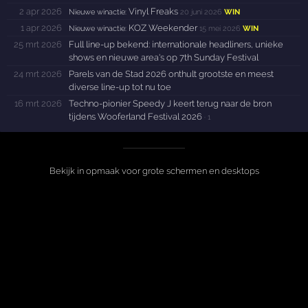
2 apr 2026
Vinyl Freaks
Nieuwe winactie:
20 juni 2026
WIN
1 apr 2026
KOZ Weekender
Nieuwe winactie:
15 mei 2026
WIN
25 mrt 2026
Full line-up bekend: internationale headliners, unieke
shows en nieuwe area's op 7th Sunday Festival
24 mrt 2026
Parels van de Stad 2026 onthult grootste en meest
diverse line-up tot nu toe
16 mrt 2026
Techno-pionier Speedy J keert terug naar de bron
tijdens Wooferland Festival 2026
·
1
Bekijk in opmaak voor grote schermen en desktops