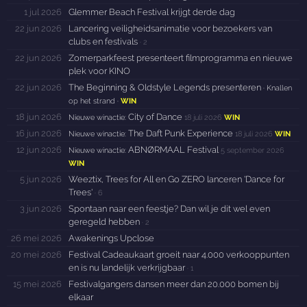
1 jul 2026
Glemmer Beach Festival krijgt derde dag
22 jun 2026
Lancering veiligheidsanimatie voor bezoekers van
clubs en festivals
·
2
22 jun 2026
Zomerparkfeest presenteert filmprogramma en nieuwe
plek voor KINO
22 jun 2026
The Beginning & Oldstyle Legends presenteren
· Knallen
op het strand
·
WIN
18 jun 2026
City of Dance
Nieuwe winactie:
18 juli 2026
WIN
16 jun 2026
The Daft Punk Experience
Nieuwe winactie:
18 juli 2026
WIN
12 jun 2026
ABNØRMAAL Festival
Nieuwe winactie:
5 september 2026
WIN
5 jun 2026
Weeztix, Trees for All en Go ZERO lanceren 'Dance for
Trees'
·
6
3 jun 2026
Spontaan naar een feestje? Dan wil je dit wel even
geregeld hebben
·
2
26 mei 2026
Awakenings Upclose
20 mei 2026
Festival Cadeaukaart groeit naar 4.000 verkooppunten
en is nu landelijk verkrijgbaar
·
1
15 mei 2026
Festivalgangers dansen meer dan 20.000 bomen bij
elkaar