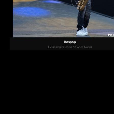
Bospop
Evenemententerrein A2 Weert Noord