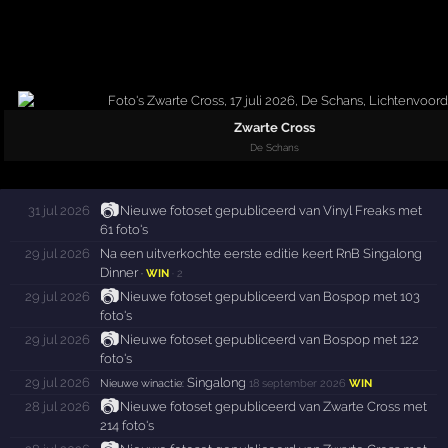
Zwarte Cross
De Schans
📷
31 jul 2026
Nieuwe fotoset gepubliceerd van Vinyl Freaks met
61 foto's
29 jul 2026
Na een uitverkochte eerste editie keert RnB Singalong
Dinner
·
WIN
·
2
📷
29 jul 2026
Nieuwe fotoset gepubliceerd van Bospop met 103
foto's
📷
29 jul 2026
Nieuwe fotoset gepubliceerd van Bospop met 122
foto's
29 jul 2026
Singalong
Nieuwe winactie:
18 september 2026
WIN
📷
28 jul 2026
Nieuwe fotoset gepubliceerd van Zwarte Cross met
214 foto's