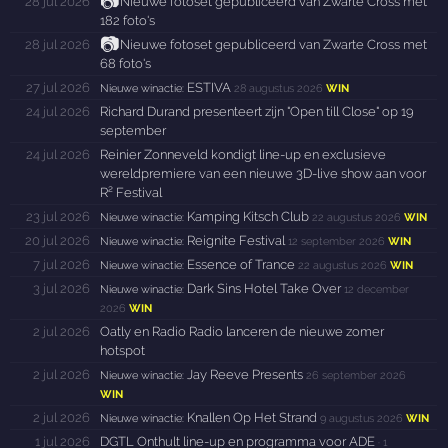
📷
28 jul 2026
Nieuwe fotoset gepubliceerd van Zwarte Cross met
182 foto's
📷
28 jul 2026
Nieuwe fotoset gepubliceerd van Zwarte Cross met
68 foto's
27 jul 2026
ESTIVA
Nieuwe winactie:
28 augustus 2026
WIN
24 jul 2026
Richard Durand presenteert zijn "Open till Close" op 19
september
24 jul 2026
Reinier Zonneveld kondigt line-up en exclusieve
wereldpremiere van een nieuwe 3D-live show aan voor
R² Festival
23 jul 2026
Kamping Kitsch Club
Nieuwe winactie:
22 augustus 2026
WIN
20 jul 2026
Reignite Festival
Nieuwe winactie:
12 september 2026
WIN
7 jul 2026
Essence of Trance
Nieuwe winactie:
22 augustus 2026
WIN
3 jul 2026
Dark Sins Hotel Take Over
Nieuwe winactie:
12 december
2026
WIN
2 jul 2026
Oatly en Radio Radio lanceren de nieuwe zomer
hotspot
2 jul 2026
Jay Reeve Presents
Nieuwe winactie:
26 september 2026
WIN
2 jul 2026
Knallen Op Het Strand
Nieuwe winactie:
9 augustus 2026
WIN
1 jul 2026
DGTL Onthult line-up en programma voor ADE
·
1