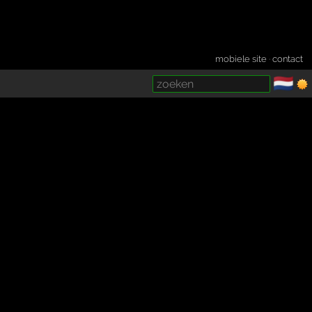
mobiele site
·
contact
🇳🇱
­