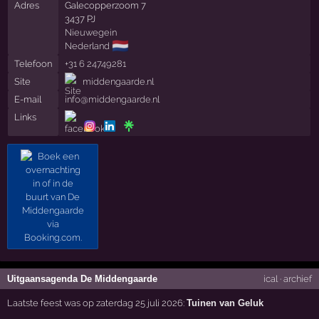
Adres
Galecopperzoom 7
3437 PJ
Nieuwegein
🇳🇱
Nederland
Telefoon
+31 6 24749281
Site
middengaarde.nl
E-mail
info@middengaarde.nl
Links
Uitgaansagenda De Middengaarde
ical
·
archief
Laatste feest was op zaterdag 25 juli 2026:
Tuinen van Geluk