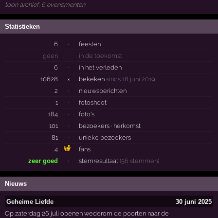
toon archief, 6 evenementen
Statistieken
6
·
feesten
geen
·
in de toekomst
6
·
in het verleden
10628
×
bekeken
sinds 18 juni 2019
2
·
nieuwsberichten
1
·
fotoshoot
184
·
foto's
101
·
bezoekers ·
herkomst
81
·
unieke bezoekers
4
fans
zeer goed
·
stemresultaat
(56 stemmen)
Nieuws
Geheime Liefde
30 juni 2025
Op zaterdag 26 juli openen wederom de poorten naar de