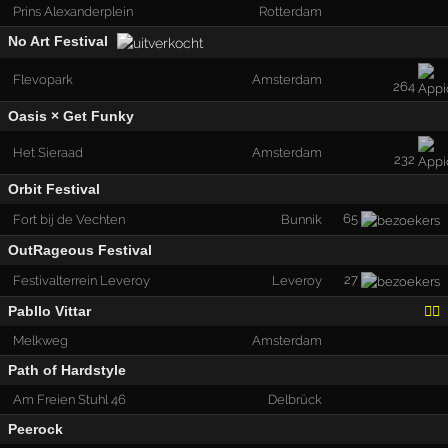
Prins Alexanderplein
Rotterdam
No Art Festival
Flevopark
Amsterdam
264
Oasis × Get Funky
Het Sieraad
Amsterdam
232
Orbit Festival
65
Fort bij de Vechten
Bunnik
OutRageous Festival
27
Festivalterrein Leveroy
Leveroy
Pabllo Vittar
🏳️‍🌈
Melkweg
Amsterdam
Path of Hardstyle
Am Freien Stuhl 46
Delbrück
Peerock