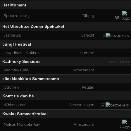
Het Moment
Spoorzone 013
Tilburg
882
Het Utrechtse Zomer Spektakel
5
Jaarbeurs
Utrecht
Jung! Festival
Jeugdhuis 't Klokhuis
Hamme
Kadinsky Sessions
20:00 – 02:00
Kadinsky Café
Amsterdam
klickklackklub Summercamp
Odonien
Keulen
Komt tie dan hé
57
Whitehouse
Scheveningen
Kwaku Summerfestival
Nelson Mandela Park
Amsterdam
1