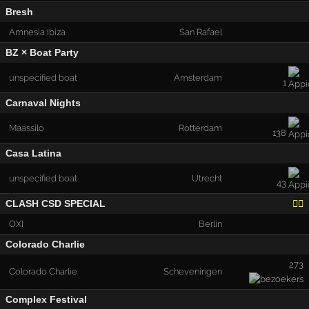
Bresh
Amnesia Ibiza
San Rafael
BZ × Boat Party
unspecified boat
Amsterdam
1
Carnaval Nights
Maassilo
Rotterdam
138
Casa Latina
unspecified boat
Utrecht
43
CLASH CSD SPECIAL
🏳️‍🌈
OXI
Berlin
Colorado Charlie
273
Colorado Charlie
Scheveningen
Complex Festival