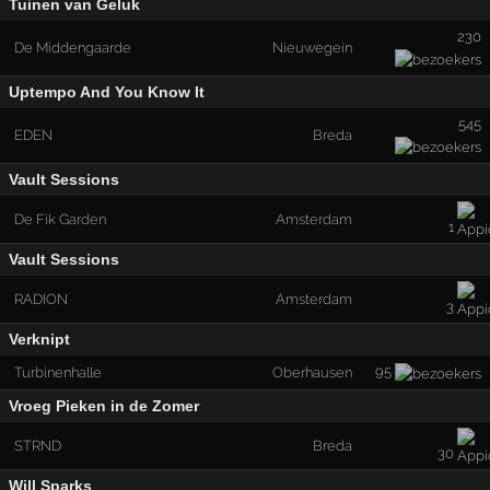
Tuinen van Geluk
230
De Middengaarde
Nieuwegein
Uptempo And You Know It
545
EDEN
Breda
Vault Sessions
De Fik Garden
Amsterdam
1
Vault Sessions
RADION
Amsterdam
3
Verknipt
95
Turbinenhalle
Oberhausen
Vroeg Pieken in de Zomer
STRND
Breda
30
Will Sparks