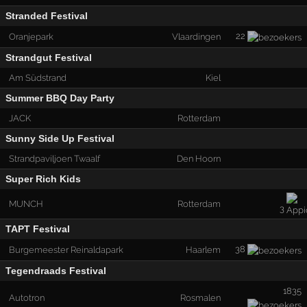
Stranded Festival
22
Oranjepark
Vlaardingen
Strandgut Festival
Am Südstrand
Kiel
Summer BBQ Day Party
JACK
Rotterdam
Sunny Side Up Festival
Strandpaviljoen Twaalf
Den Hoorn
Super Rich Kids
MUNCH
Rotterdam
3
TAPT Festival
38
Burgemeester Reinaldapark
Haarlem
Tegendraads Festival
1835
Autotron
Rosmalen