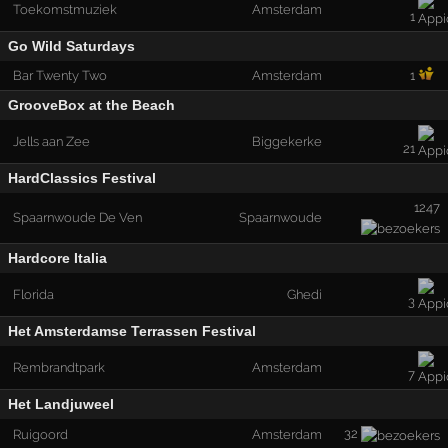
Toekomstmuziek
Amsterdam
1
Go Wild Saturdays
Bar Twenty Two
Amsterdam
1
GrooveBox at the Beach
Jells aan Zee
Biggekerke
21
HardClassics Festival
1247
Spaarnwoude De Ven
Spaarnwoude
Hardcore Italia
Florida
Ghedi
3
Het Amsterdamse Terrassen Festival
Rembrandtpark
Amsterdam
7
Het Landjuweel
32
Ruigoord
Amsterdam