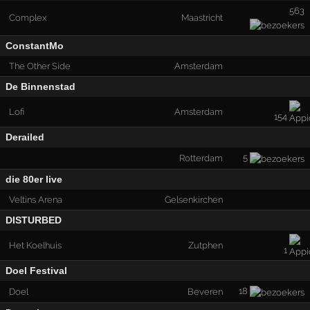
563
Complex
Maastricht
ConstantMo
The Other Side
Amsterdam
De Binnenstad
Lofi
Amsterdam
154
Derailed
5
Rotterdam
die 80er live
Veltins Arena
Gelsenkirchen
DISTURBED
Het Koelhuis
Zutphen
1
Doel Festival
18
Doel
Beveren