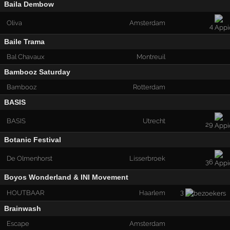
Baila Dembow
Oliva
Amsterdam
4
Baile Trama
Bal Chavaux
Montreuil
Bambooz Saturday
Bambooz
Rotterdam
BASIS
BASIS
Utrecht
29
Botanic Festival
De Olmenhorst
Lisserbroek
36
Boyos Wonderland & INI Movement
3
HOUTBAAR
Haarlem
Brainwash
Escape
Amsterdam