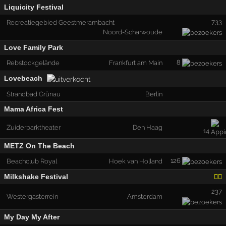
Liquicity Festival
733
Recreatiegebied Geestmerambacht
Noord-Scharwoude
Love Family Park
8
Rebstockgelände
Frankfurt am Main
Lovebeach
Strandbad Grünau
Berlin
Mama Africa Fest
Zuiderparktheater
Den Haag
14
METZ On The Beach
126
Beachclub Royal
Hoek van Holland
Milkshake Festival
🏳️‍🌈
237
Westergasterrein
Amsterdam
My Day My After