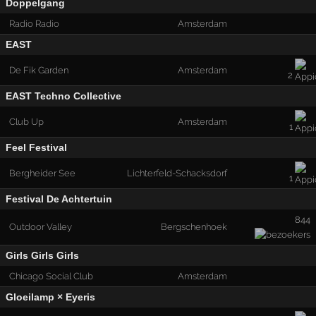
Doppelgang
Radio Radio
Amsterdam
EAST
De Fik Garden
Amsterdam
2
EAST Techno Collective
Club Up
Amsterdam
1
Feel Festival
Bergheider See
Lichterfeld-Schacksdorf
1
Festival De Achtertuin
844
Outdoor Valley
Bergschenhoek
Girls Girls Girls
Chicago Social Club
Amsterdam
Gloeilamp × Eyeris