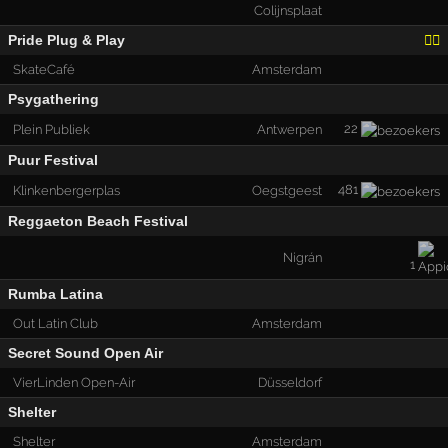
Colijnsplaat
Pride Plug & Play
🏳️‍🌈
SkateCafé
Amsterdam
Psygathering
22
Plein Publiek
Antwerpen
Puur Festival
481
Klinkenbergerplas
Oegstgeest
Reggaeton Beach Festival
Nigrán
1
Rumba Latina
Out Latin Club
Amsterdam
Secret Sound Open Air
VierLinden Open-Air
Düsseldorf
Shelter
Shelter
Amsterdam