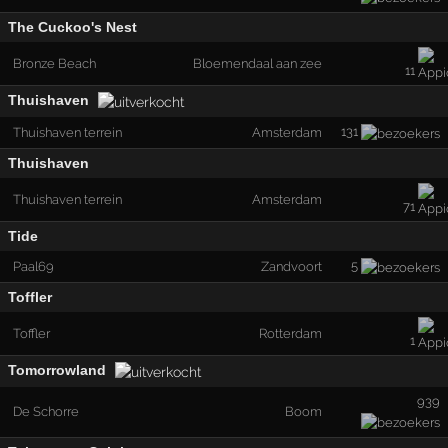
The Cuckoo's Nest
Bronze Beach
Bloemendaal aan zee
11
Thuishaven
131
Thuishaven terrein
Amsterdam
Thuishaven
Thuishaven terrein
Amsterdam
71
Tide
5
Paal69
Zandvoort
Toffler
Toffler
Rotterdam
1
Tomorrowland
939
De Schorre
Boom