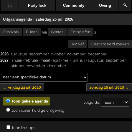
Jij
Partyflock
Community
Overig
🔍
Uitgaansagenda · zaterdag 25 juli 2026
Festivals
Buiten
Genres
Fotografen
,
,755
3
Archief
Geavanceerd zoeken
2026
:
augustus
·
september
·
oktober
·
november
·
december
2027
:
januari
·
februari
·
maart
·
april
·
mei
·
juni
·
juli
·
augustus
·
september
·
oktober
·
november
·
december
← vrijdag 24 juli 2026
zondag 26 juli 2026 →
toon gehele agenda
volgorde:
toon alleen huidige omgeving
toon line-ups