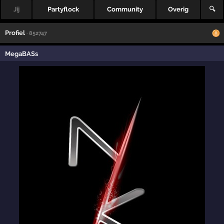
Jij
Partyflock
Community
Overig
🔍
Profiel
· 852747
MegaBASs