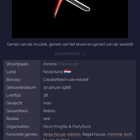
Geniet van de muziek, geniet van het leven en geniet van de wereld!
berichtenfoto →
Woonplaats
Almere
(
Flevoland
)
🇳🇱
Land
Nederland
Beroep
Creatiefbrein van mezelf
Geboortedatum
30 januari 1988
Leeftijd
38
Geslacht
man
Geaardheid
hetero
Relatie
nee
Organisaties
Neon Knights
&
Partyflock
Favoriete genres
deep house
,
electro
, fidget house,
minimal
,
tech