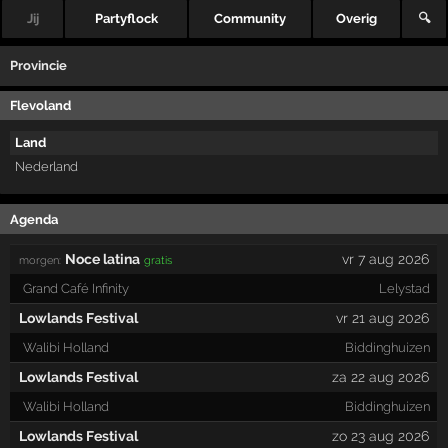
Jij
Partyflock
Community
Overig
🔍
Provincie
Flevoland
Land
Nederland
Agenda
Noce latina
vr 7 aug 2026
morgen:
gratis
Grand Café Infinity
Lelystad
Lowlands Festival
vr 21 aug 2026
Walibi Holland
Biddinghuizen
Lowlands Festival
za 22 aug 2026
Walibi Holland
Biddinghuizen
Lowlands Festival
zo 23 aug 2026