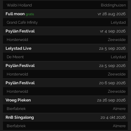
Walibi Holland
Biddinghuizen
Full moon
vr 28 aug 2026
gratis
Grand Café Infinity
Lelystad
Psylân Festival
vr 4 sep 2026
Horsterwold
Zeewolde
Lelystad Live
za 5 sep 2026
De Meent
Lelystad
Psylân Festival
za 5 sep 2026
Horsterwold
Zeewolde
Psylân Festival
zo 6 sep 2026
Horsterwold
Zeewolde
Vroeg Pieken
za 26 sep 2026
Bierfabriek
Almere
RnB Singalong
zo 4 okt 2026
Bierfabriek
Almere