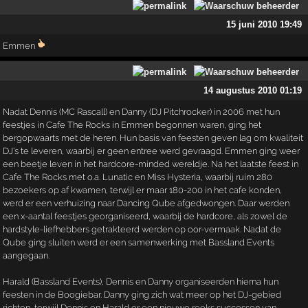
15 juni 2010 19:49
Emmen
14 augustus 2010 01:19
Nadat Dennis (MC Rascall) en Danny (DJ Pitchrocker) in 2006 met hun
feestjes in Cafe The Rocks in Emmen begonnen waren, ging het
bergopwaarts met de heren. Hun basis van feesten geven lag om kwaliteit
DJ's te leveren, waarbij er geen entree werd gevraagd. Emmen ging weer
een beetje leven in het hardcore-minded wereldje. Na het laatste feest in
Cafe The Rocks met o.a. Lunatic en Miss Hysteria, waarbij ruim 280
bezoekers op af kwamen, terwijl er maar 180-200 in het cafe konden,
werd er een verhuizing naar Dancing Qube afgedwongen. Daar werden
een x-aantal feestjes georganiseerd, waarbij de hardcore, als zowel de
hardstyle-liefhebbers getrakteerd werden op oor-vermaak. Nadat de
Qube ging sluiten werd er een samenwerking met Bassland Events
aangegaan.
Harald (Bassland Events), Dennis en Danny organiseerden hierna hun
feesten in de Boogiebar. Danny ging zich wat meer op het DJ-gebied
richten, terwijl Dennis en Harald er een nieuwe reeks successen van