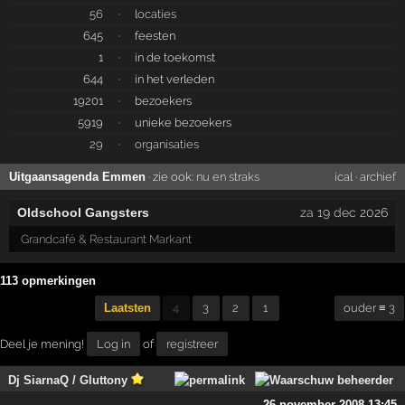
56
·
locaties
645
·
feesten
1
·
in de toekomst
644
·
in het verleden
19201
·
bezoekers
5919
·
unieke bezoekers
29
·
organisaties
Uitgaansagenda Emmen
· zie ook:
nu en straks
ical
·
archief
Oldschool Gangsters
za 19 dec 2026
Grandcafé & Restaurant Markant
113 opmerkingen
Laatsten
4
3
2
1
ouder ≡ 3
Deel je mening!
Log in
of
registreer
Dj SiarnaQ / Gluttony
26 november 2008 13:45