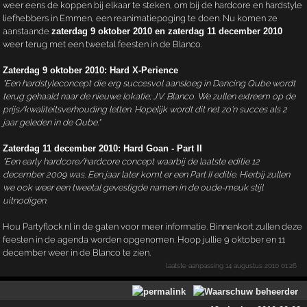
weer eens de koppen bij elkaar te steken, om bij de hardcore en hardstyle
liefhebbers in Emmen, een reanimatiepoging te doen. Nu komen ze
aanstaande
zaterdag 9 oktober 2010 en zaterdag 11 december 2010
weer terug met een tweetal feesten in de Blanco.
Zaterdag 9 oktober 2010: Hard X-Perience
"Een hardstyleconcept die erg succesvol aansloeg in Dancing Qube wordt
terug gehaald naar de nieuwe lokatie; J.V. Blanco. We zullen extreem op de
prijs/kwaliteitsverhouding letten. Hopelijk wordt dit net zo'n succes als 2
jaar geleden in de Qube."
Zaterdag 11 december 2010: Hard Goan - Part II
"Een early hardcore/hardcore concept waarbij de laatste editie 12
december 2009 was. Een jaar later komt er een Part II editie. Hierbij zullen
we ook weer een tweetal gevestigde namen in de oude-meuk stijl
uitnodigen.
Hou Partyflock.nl in de gaten voor meer informatie. Binnenkort zullen deze
feesten in de agenda worden opgenomen. Hoop jullie 9 oktober en 11
december weer in de Blanco te zien.
laatste aanpassing
14 augustus 2010 01:26