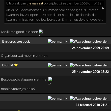
Uitspraak
van
the sarcast
op vrijdag 12 september 2008 om 19:21:
▶
Als er nou eens mensen uit Emmen naar de feestjes IN Emmen
kwamen, ipv zo lopen te zeiken dat er nooit iets te doen is, dan
kwam er misschien nog iets leuks van Emmen op de grondvesten.
Kan ik me goed in vinden
Bargeres :respect:
24 november 2009 22:09
Organiseer wat meer in emmen
Dion M
25 november 2009 16:22
Best gezellig stappen in emmen
mooie vrouwtjes ook8)
11 februari 2010 21:21