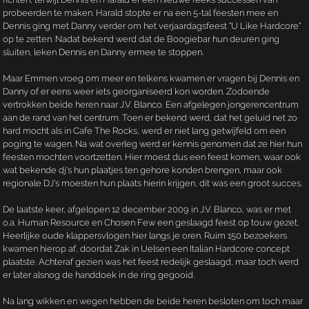
probeerden te maken. Harald stopte er na een 5-tal feesten mee en
Dennis ging met Danny verder om het verjaardagsfeest "U Like Hardcore"
op te zetten. Nadat bekend werd dat de Boogiebar hun deuren ging
sluiten, leken Dennis en Danny ermee te stoppen.
Maar Emmen vroeg om meer en telkens kwamen er vragen bij Dennis en
Danny of er eens weer iets georganiseerd kon worden. Zodoende
vertrokken beide heren naar J.V. Blanco. Een afgelegen jongerencentrum
aan de rand van het centrum. Toen er bekend werd, dat het geluid net zo
hard mocht als in Cafe The Rocks, werd er niet lang getwijfeld om een
poging te wagen. Na wat overleg werd er kennis genomen dat ze hier hun
feesten mochten voortzetten. Hier moest dus een feest komen, waar ook
wat bekende dj's hun plaatjes ten gehore konden brengen, maar ook
regionale DJ's moesten hun plaats hierin krijgen, dit was een groot succes.
De laatste keer, afgelopen 12 december 2009 in J.V. Blanco, was er met
o.a. Human Resource en Chosen Few een geslaagd feest op touw gezet.
Heerlijke oude klappersvlogen hier langs je oren. Ruim 150 bezoekers
kwamen hierop af, doordat Zak in Uelsen een Italian Hardcore concept
plaatste. Achteraf gezien was het feest redelijk geslaagd, maar toch werd
er later alsnog de handdoek in de ring gegooid.
Na lang wikken en wegen hebben de beide heren besloten om toch maar