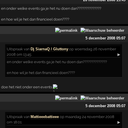
en onder welke events ga je het nu doen dan??????????????
en hoe wil je het dan financieel doen????
5 december 2008 05:07
Uitspraak
van
Dj SiarnaQ / Gluttony
op woensdag 26 november
2008 om 13:45:
▶
en onder welke events ga je het nu doen dan??????????????
en hoe wil je het dan financieel doen????
doe het niet onder een events
5 december 2008 05:07
Uitspraak
van
Mattieeebattieee
op maandag 24 november 2008
om 18:01:
▶