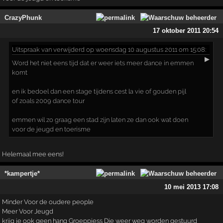
CrazyPhunk
17 oktober 2011 20:54
Uitspraak
van verwijderd op woensdag 10 augustus 2011 om 15:08:
▶
Word het niet eens tijd dat er weer iets meer dance in emmen
komt
en ik bedoel dan een stage tijdens cest la vie of gouden pijl
of zoals 2009 dance tour
emmen wil zo graag een stad zijn laten ze dan ook wat doen
voor de jeugd en toerisme
Helemaal mee eens!
*kampertje*
10 mei 2013 17:08
Minder Voor de oudere people
Meer Voor Jeugd
krijg je ook geen hang Groeppiess Die weer weg worden gestuurd