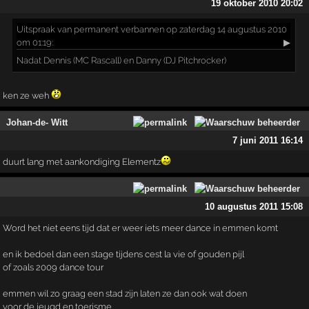
19 oktober 2010 20:02
Uitspraak
van permanent verbannen op zaterdag 14 augustus 2010
om 01:19:
▶
Nadat Dennis (MC Rascall) en Danny (DJ Pitchrocker)
ken ze weh
Johan-de- Witt
7 juni 2011 16:14
duurt lang met aankondiging Elementz
10 augustus 2011 15:08
Word het niet eens tijd dat er weer iets meer dance in emmen komt
en ik bedoel dan een stage tijdens cest la vie of gouden pijl
of zoals 2009 dance tour
emmen wil zo graag een stad zijn laten ze dan ook wat doen
voor de jeugd en toerisme