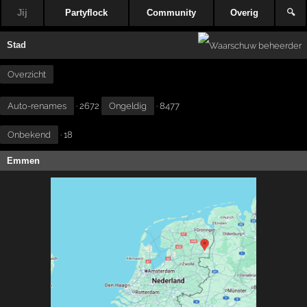
Jij
Partyflock
Community
Overig
🔍
Stad
Overzicht
Auto-renames
· 2672
Ongeldig
· 8477
Onbekend
· 18
Emmen