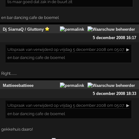
tis maar goed dat zak in de buurt zit
en bar dancing cafe de boemel
Dj SiarnaQ / Gluttony
5 december 2008 16:17
Uitspraak
van verwijderd op vrijdag 5 december 2008 om 05:07:
▶
en bar dancing cafe de boemel
Right..........
Mattieeebattieee
5 december 2008 18:33
Uitspraak
van verwijderd op vrijdag 5 december 2008 om 05:07:
▶
en bar dancing cafe de boemel
gekkehuis daaro!