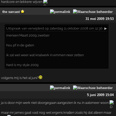
hardcore en lekkere wijven
the sarcast
31 mei 2009 19:53
Uitspraak
van verwijderd op zaterdag 11 oktober 2008 om 12:36:
▶
mensen Maart 2009 zwetser
hou pf in de gaten
ik zal wel weer wat knalwerk in emmen neer zetten
hard is my style 2009
volgens mij is het al juni?
5 juni 2009 15:04
ja is door mijn werk niet doorgegaan aangezien ik nu in aalsmeer woon
maar mr james gaat vast nog wel ergens knallen zoals hij dat alleen maar