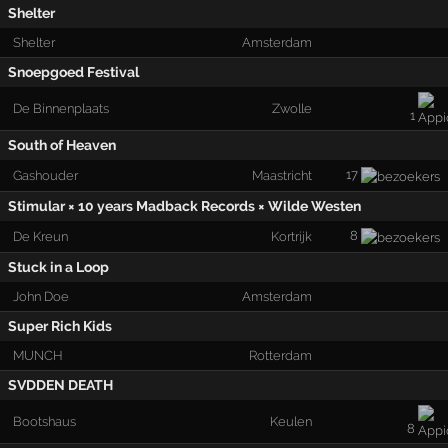
Shelter
Shelter
Amsterdam
Snoepgoed Festival
De Binnenplaats
Zwolle
1
South of Heaven
17
Gashouder
Maastricht
Stimular × 10 years Madback Records × Wilde Westen
8
De Kreun
Kortrijk
Stuck in a Loop
John Doe
Amsterdam
Super Rich Kids
MUNCH
Rotterdam
SVDDEN DEATH
Bootshaus
Keulen
8