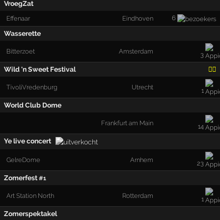
VroegZat
6
Effenaar
Eindhoven
Wasserette
Bitterzoet
Amsterdam
3
Wild 'n Sweet Festival
🏳️‍🌈
TivoliVredenburg
Utrecht
1
World Club Dome
Frankfurt am Main
14
Ye live concert
GelreDome
Arnhem
23
Zomerfest
#1
Art Station North
Rotterdam
1
Zomerspektakel