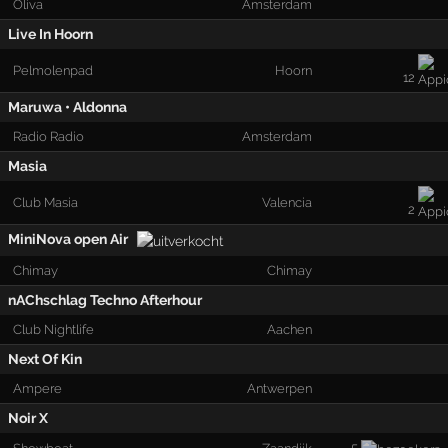
Oliva
Amsterdam
Live In Hoorn
Pelmolenpad
Hoorn
12
Maruwa • Aldonna
Radio Radio
Amsterdam
Masia
Club Masia
Valencia
2
MiniNova open Air
Chimay
Chimay
nAChschlag Techno Afterhour
Club Nightlife
Aachen
Next Of Kin
Ampere
Antwerpen
Noir X
5