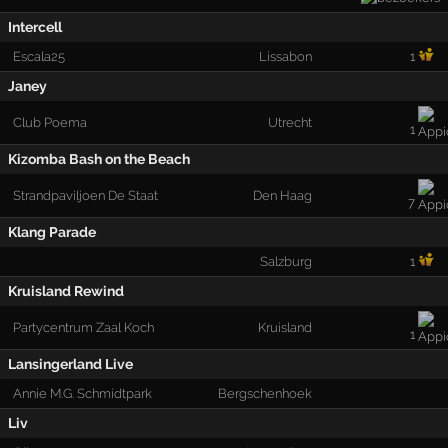
Intercell
Escala25
Lissabon
1
Janey
Club Poema
Utrecht
1
Kizomba Bash on the Beach
Strandpaviljoen De Staat
Den Haag
7
Klang Parade
Salzburg
1
Kruisland Rewind
Partycentrum Zaal Koch
Kruisland
1
Lansingerland Live
Annie M.G. Schmidtpark
Bergschenhoek
Liv