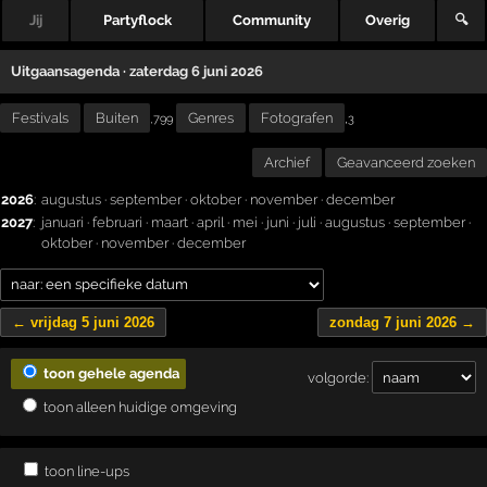
Jij
Partyflock
Community
Overig
🔍
Uitgaansagenda · zaterdag 6 juni 2026
Festivals
Buiten
Genres
Fotografen
,
,799
3
Archief
Geavanceerd zoeken
2026
:
augustus
·
september
·
oktober
·
november
·
december
2027
:
januari
·
februari
·
maart
·
april
·
mei
·
juni
·
juli
·
augustus
·
september
·
oktober
·
november
·
december
← vrijdag 5 juni 2026
zondag 7 juni 2026 →
toon gehele agenda
volgorde:
toon alleen huidige omgeving
toon line-ups