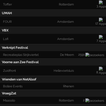
Toffler
Rotterdam
3
UMAH
FOUR
Amsterdam
17
VBX
Lofi
Amsterdam
7
Verknipt Festival
2591
Recreatieplas Strijkviertel
De Meern
Voorne aan Zee Festival
Zuidfront
Hellevoetsluis
8
Vrienden van NetAlsof
Bollee Events
Rhenen
VroegZat
2
Maassilo
Rotterdam