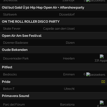
Showboat
Zaandijk
Old but Gold Ü30 Hip Hop Open Air + Aftershowparty
Stahlwerk
Düsseldorf
ON THE ROLL ROLLER DISCO PARTY
Skate Fever
Capelle aan den IJssel
Open Air Am See Festival
Dürener Badesee
Düren
Oude Bekenden
Douvenrader Park
Heerlen
331
Pitfest
6
Bedrocks
Emmen
Pride
🏳️‍🌈
Beton-T
Utrecht
Primavera Sound
Parc del Fòrum
Barcelona
6