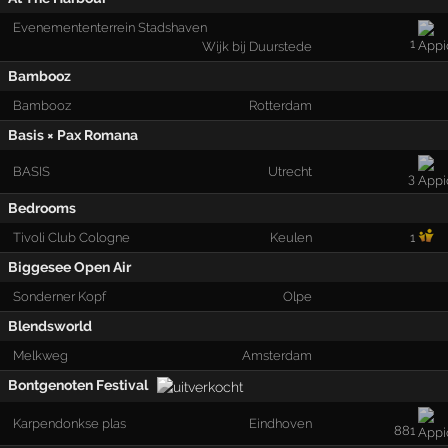
Evenemententerrein Stadshaven
1
Wijk bij Duurstede
Bambooz
Bambooz
Rotterdam
Basis × Pax Romana
BASIS
Utrecht
3
Bedrooms
Tivoli Club Cologne
Keulen
1
Biggesee Open Air
Sonderner Kopf
Olpe
Blendsworld
Melkweg
Amsterdam
Bontgenoten Festival
Karpendonkse plas
Eindhoven
881