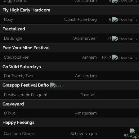
4
Ziggo Dome
Amsterdam
Fly High Early Hardcore
5
Roxy
Übach-Palenberg
Fractalized
21
De Jungle
Wormerveer
Free Your Mind Festival
5320
Stadsblokken
Arnhem
Go Wild Saturdays
Bar Twenty Two
Amsterdam
Graspop Festival Baflo
Festivalterrein Rasquert
Rasquert
Graveyard
OT301
Amsterdam
Happy Feelings
Colorado Charlie
Scheveningen
88