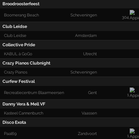
Broodroosterfeest
Boomerang Beach
Scheveningen
304
Club Leidse
Club Leidse
Amsterdam
Collective Pride
KABUL à GoGo
Utrecht
Crazy Pianos Clubnight
Crazy Pianos
Scheveningen
Curfew Festival
Recreatiecentrum Blaarmeersen
Gent
1
Danny Vera & Mell VF
Kasteel Cannenburch
Vaassen
Disco Exota
Paal69
Zandvoort
1