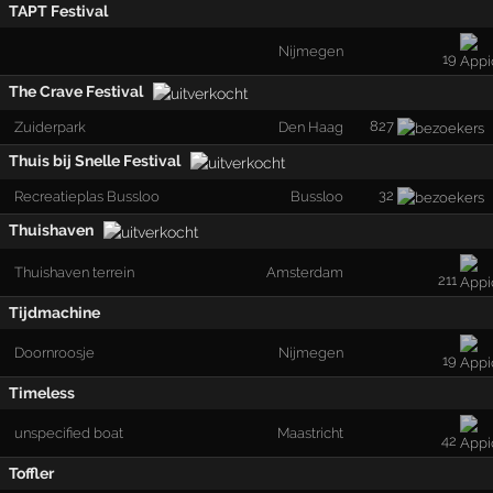
TAPT Festival
Nijmegen
19
The Crave Festival
827
Zuiderpark
Den Haag
Thuis bij Snelle Festival
32
Recreatieplas Bussloo
Bussloo
Thuishaven
Thuishaven terrein
Amsterdam
211
Tijdmachine
Doornroosje
Nijmegen
19
Timeless
unspecified boat
Maastricht
42
Toffler