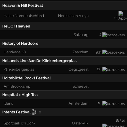
Heaven & Hill Festival
Halde Norddeutschland
Neukirchen-Vluyn
10
Hell Or Heaven
2
Salzburg
History of Hardcore
931
Hemkade 48
Zaandam
Hollands Live Aan De Klinkenbergerplas
80
Klinkenbergerplas
Oegstgeest
Holtebüttel Rockt Festival
Am Brookkamp
Scheeßel
Hospital × High Tea
10
IJland
Amsterdam
🎬
Intents Festival
2
18314
Sportpark d'n Donk
Oisterwijk