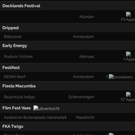
Docklands Festival
Münster
23
Dripped
Bitterzoet
Amsterdam
Early Energy
Podium Victorie
Alkmaar
1
Festifest
7
NDSM-Werf
Amsterdam
Fiesta Macumba
Beachclub Indigo
Scheveningen
57
Film Fest Vaes
Kasteel en Buitenplaats Vaeshartelt
Maastricht
FKA Twigs