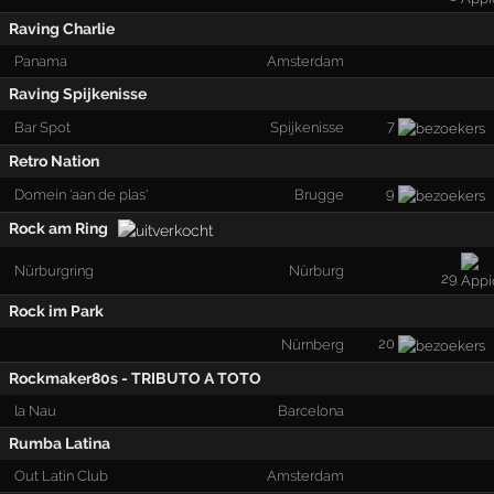
Raving Charlie
Panama
Amsterdam
Raving Spijkenisse
7
Bar Spot
Spijkenisse
Retro Nation
9
Domein 'aan de plas'
Brugge
Rock am Ring
Nürburgring
Nürburg
29
Rock im Park
20
Nürnberg
Rockmaker80s - TRIBUTO A TOTO
la Nau
Barcelona
Rumba Latina
Out Latin Club
Amsterdam