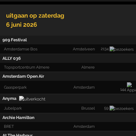
uitgaan op
zaterdag
6 juni 2026
909 Festival
2134
Amsterdamse Bos
Amstelveen
ALLY 036
Topsportcentrum Almere
Almere
Amsterdam Open Air
Gaasperpark
Amsterdam
144
Anyma
59
Jubelpark
Brussel
Archie Hamilton
BRET
Amsterdam
At The Harbour