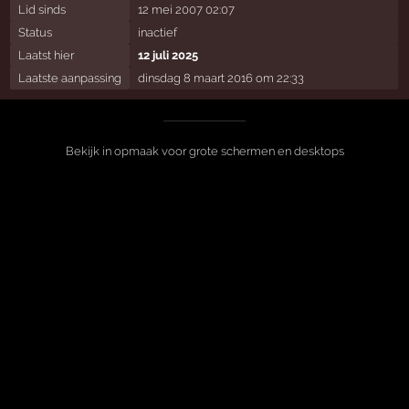
Lid sinds
12 mei 2007 02:07
Status
inactief
Laatst hier
12 juli 2025
Laatste aanpassing
dinsdag 8 maart 2016 om 22:33
Bekijk in opmaak voor grote schermen en desktops