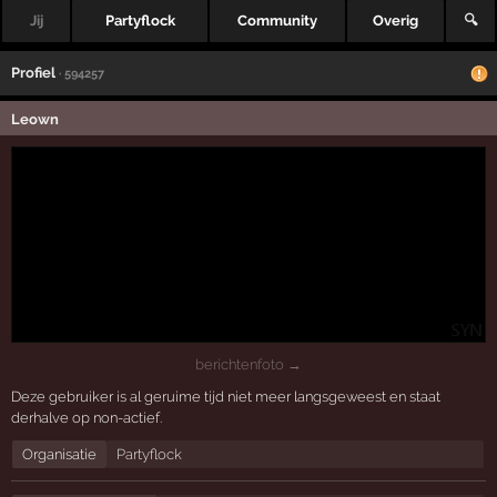
Jij
Partyflock
Community
Overig
🔍
Profiel
· 594257
Leown
berichtenfoto →
Deze gebruiker is al geruime tijd niet meer langsgeweest en staat
derhalve op non-actief.
Organisatie
Partyflock