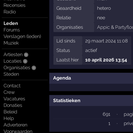
Recensies
Geaardheid
hetero
Radio
Relatie
nee
Leden
Organisaties
Appic
&
Partyflo
Forums
Verslagen (leden)
Lid sinds
29 maart 2024 11:08
Muziek
Status
actief
Artiesten
Laatst hier
10 april 2026 13:54
Locaties
Organisaties
Steden
Agenda
Contact
Crew
Vacatures
Statistieken
Donaties
Beleid
691
·
pag
Help
1
·
priv
Adverteren
Voorwaarden