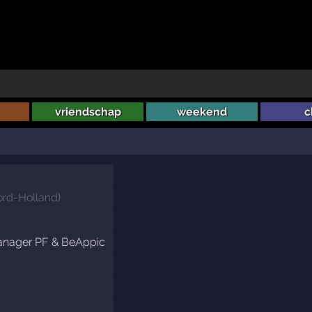
vriendschap
weekend
c
e
rd-Holland
)
anager PF & BeAppic