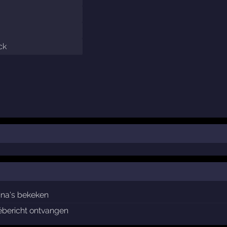
ck
ina's bekeken
ébericht ontvangen