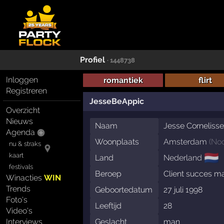
Profiel
· 1448738
Inloggen
romantiek
flirt
Registreren
JesseBeAppic
Overzicht
Nieuws
Naam
Jesse Corneliss
Agenda
Woonplaats
Amsterdam
(
Noo
nu & straks
🇳🇱
kaart
Land
Nederland
festivals
Beroep
Client succes m
Winacties
WIN
Trends
Geboortedatum
27 juli 1998
Foto's
Leeftijd
28
Video's
Geslacht
man
Interviews