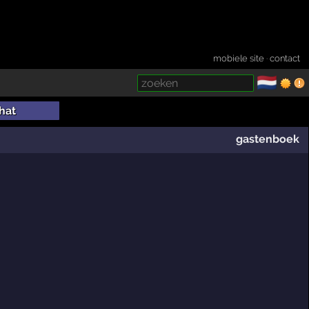
mobiele site
·
contact
🇳🇱
­
hat
gastenboek