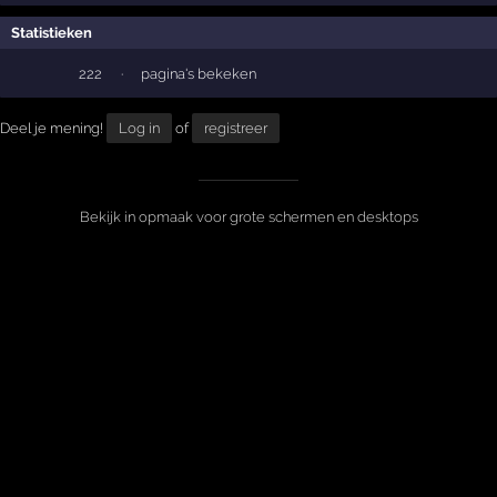
Statistieken
222
·
pagina's bekeken
Deel je mening!
Log in
of
registreer
Bekijk in opmaak voor grote schermen en desktops