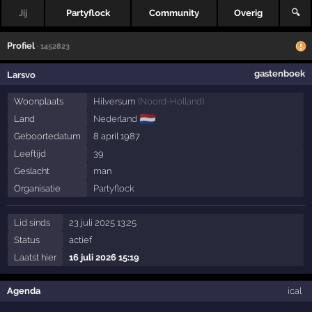
Jij
Partyflock
Community
Overig
🔍
Profiel
· 1452823
gastenboek
Larsvo
Woonplaats
Hilversum
(
Noord-Holland
)
🇳🇱
Land
Nederland
Geboortedatum
8 april 1987
Leeftijd
39
Geslacht
man
Organisatie
Partyflock
Lid sinds
23 juli 2025 13:25
Status
actief
Laatst hier
16 juli 2026 15:19
Agenda
ical