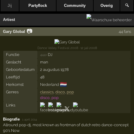
Jij
Partyflock
Community
Overig
🔍
Artiest
📷
Gary Global
44 fans
Dance Valley Festival 2008
· 12 juli 2008
Functie
DJ
444×
Geslacht
man
Geboortedatum
2 augustus 1978
Leeftijd
48
🇳🇱
Herkomst
Nederland
Genres
classics
,
disco
,
pop
disco, pop
Links
Biografie
·
1 april 2014
Allround pop-dj, most known as frontman of dutch retro dance-concept
90's Now.