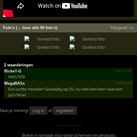
Foto's (→ toon alle 90 foto's)
fotograaf:
Vu
2 waarderingen
2010-02-08
RickeY-G
MASTER!
2008-10-25
MegaBASs
Een echte meester! Geweldig op DV, nu snel een keer naar een
90's Now!
Deel je mening!
Log in
of
registreer
Bekijk in opmaak voor grote schermen en desktops