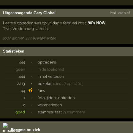
Uitgaansagenda Gary Global
ical
·
archief
Laatste optreden was op vrijdag 2 februari 2024:
90's NOW
,
TivoliVredenburg
,
Utrecht
toon archief, 444 evenementen
Statistieken
444
·
optredens
geen
·
in de toekomst
444
·
in het verleden
2213
×
bekeken
sinds 7 april 2013
44
fans
1
·
foto tijdens optreden
2
·
waarderingen
goed
·
stemresultaat
(9 stemmen)
Recente muziek