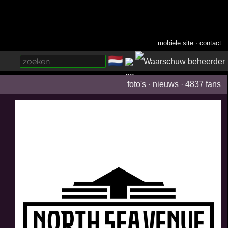
mobiele site
·
contact
🇳🇱
­
foto's
·
nieuws
·
4837 fans