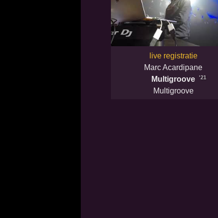
live registratie
Marc Acardipane
'21
Multigroove
Multigroove