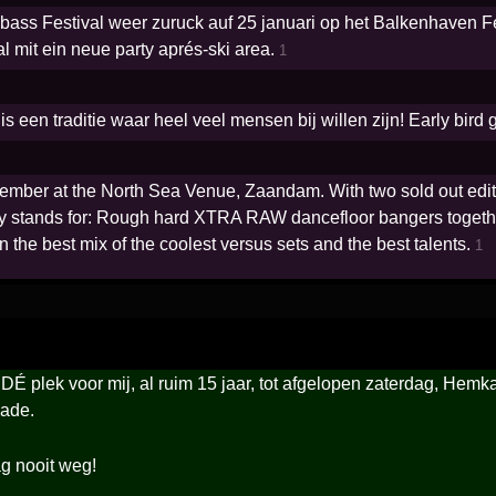
bass Festival weer zuruck auf 25 januari op het Balkenhaven F
l mit ein neue party aprés-ski area.
1
s een traditie waar heel veel mensen bij willen zijn! Early b
ember at the North Sea Venue, Zaandam. With two sold out edit
uly stands for: Rough hard XTRA RAW dancefloor bangers togeth
n the best mix of the coolest versus sets and the best talents.
1
d DÉ plek voor mij, al ruim 15 jaar, tot afgelopen zaterdag, Hemka
ade.
 nooit weg!