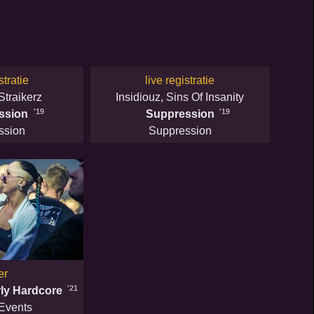
stratie
live registratie
Straikerz
Insidiouz
,
Sins Of Insanity
'19
'19
ssion
Suppression
ssion
Suppression
er
'21
ly Hardcore
Events