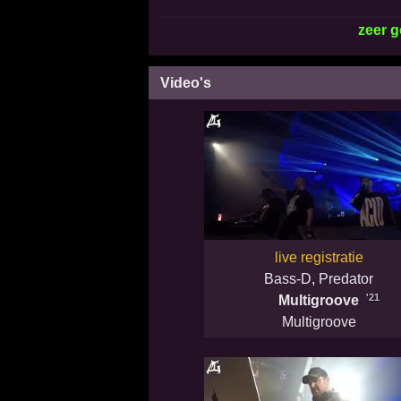
zeer 
Video's
live registratie
Bass-D
,
Predator
'21
Multigroove
Multigroove