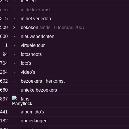
315
·
feesten
geen
·
in de toekomst
315
·
in het verleden
9509
×
bekeken
sinds 16 februari 2007
600
·
nieuwsberichten
1
·
virtuele tour
94
·
fotoshoots
8704
·
foto's
264
·
video's
0602
·
bezoekers ·
herkomst
7660
·
unieke bezoekers
4837
fans
6441
·
albumfoto's
182
·
opmerkingen