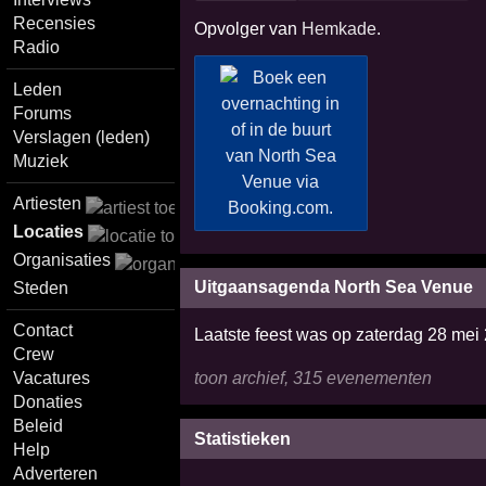
Recensies
Opvolger van
Hemkade
.
Radio
Leden
Forums
Verslagen (leden)
Muziek
Artiesten
Locaties
Organisaties
Uitgaansagenda North Sea Venue
Steden
Contact
Laatste feest was op zaterdag 28 mei
Crew
toon archief, 315 evenementen
Vacatures
Donaties
Beleid
Statistieken
Help
Adverteren