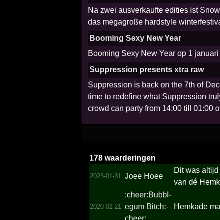
Na zwei ausverkaufte edities ist Snow
das megagroße hardstyle winterfestiva
Booming Sexy New Year
Booming Sexy New Year op 1 januari i
Suppression presents xtra raw
Suppression is back on the 7th of Dec
time to redefine what Suppression tr
crowd can party from 14:00 till 01:00 o
178 waarderingen
Dit was altij
Joee Hoee
2023-01-31
van dé Hemk
:cheer­:Bubbl­
egum Bitch:­
Hemkade mag
2020-02-21
cheer: