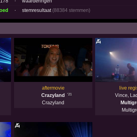
178
·
waarderingen
goed
·
stemresultaat
(88384 stemmen)
aftermovie
live regi
'21
Crazyland
Vince
,
La
Crazyland
Multig
Multig