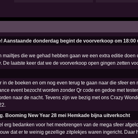
e! Aanstaande donderdag begint de voorverkoop om 18:00 u
 mailtjes die we gehad hebben gaan we een extra editie doen o
arty. De laatste keer dat we de voorverkoop open gingen zetten vo
in de boeken en om nog even terug te gaan naar die sfeer en na
ance event bezocht worden zonder Qr code en gedoe met testen.
rden naar de nacht. Tevens zijn we bezig met ons Crazy Wonder
22.
ig. Booming New Year 28 mei Hemkade bijna uitverkocht
eel erg bedanken voor het meebrengen van de mega sfeer afgelo
ouw dat er te weinig gezellige zitplekjes waren ingericht. Da