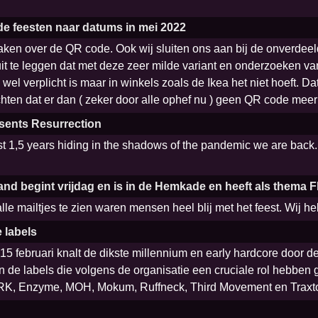
de feesten naar datums in mei 2022
maken over de QR code. Ook wij sluiten ons aan bij de onverdee
r uit te leggen dat met deze zeer milde variant en onderzoeken 
a wel verplicht is maar in winkels zoals de Ikea het niet hoeft. 
hten dat er dan ( zeker door alle ophef nu ) geen QR code meer i
sents Resurrection
 1,5 years hiding in the shadows of the pandemic we are back.
nd begint vrijdag en is in de Hemkade en heeft als thema Fl
lle mailtjes te zien waren mensen heel blij met het feest. Wij he
 labels
g 15 februari knalt de dikste millennium en early hardcore do
de labels die volgens de organisatie een cruciale rol hebben g
RK, Enzyme, MOH, Mokum, Ruffneck, Third Movement en Traxt