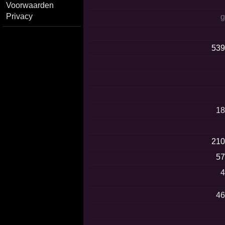
Voorwaarden
Privacy
53
1
21
5
4