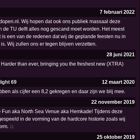
7 februari 2022
ldopen.nl. Wij hopen dat ook ons publiek massaal deze
van de TU delft alles nog gescand moet worden. Het meest
Dat is een van de redenen dat wij de geplande feesten nu in
s. Wij zullen ons er tegen blijven verzetten.
28 juni 2021
 Harder than ever, bringing you the freshest new (XTRA)
ight 69
12 maart 2020
bben als cijfer een 8,2 gekregen en daar zijn we blij mee.
22 november 2019
or de Fun aka North Sea Venue aka Hemkade! Tijdens deze
espeeld in de vorming van de hardcore historie zoals wij
orm.
11
25 oktober 2019