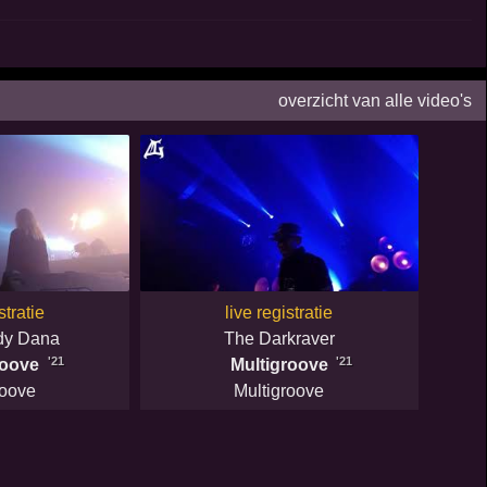
overzicht van alle video's
stratie
live registratie
dy Dana
The Darkraver
'21
'21
roove
Multigroove
roove
Multigroove