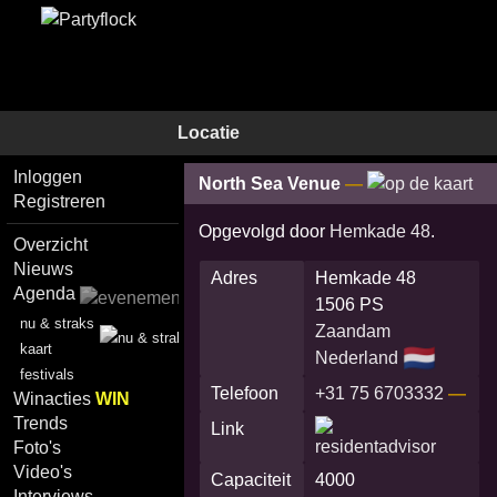
Locatie
Inloggen
North Sea Venue
—
Registreren
Opgevolgd door
Hemkade 48
.
Overzicht
Nieuws
Adres
Hemkade 48
Agenda
1506 PS
nu & straks
Zaandam
kaart
🇳🇱
Nederland
festivals
Telefoon
+31 75 6703332
—
Winacties
WIN
Trends
Link
Foto's
Video's
Capaciteit
4000
Interviews