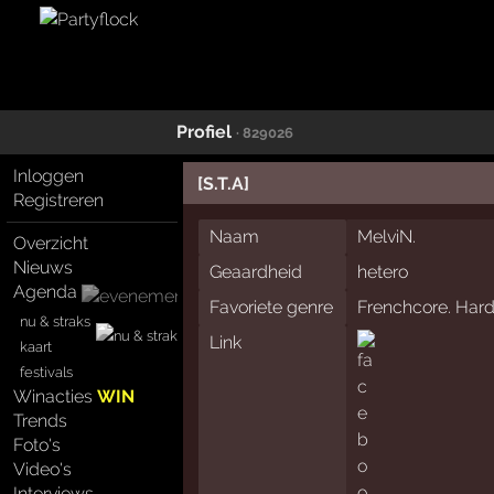
Profiel
· 829026
Inloggen
[S.T.A]
Registreren
Naam
MelviN.
Overzicht
Nieuws
Geaardheid
hetero
Agenda
Favoriete genre
Frenchcore. Har
nu & straks
Link
kaart
festivals
Winacties
WIN
Trends
Foto's
Video's
Interviews