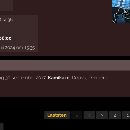
 14:36
 06:00
li 2024 om 15:35
dag 30 september 2017:
Kamikaze
,
Déjàvu
,
Dinxperlo
Laatsten
5
4
3
2
1
r