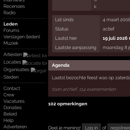
Recensies
Radio
Lid sinds
4 maart 2008
Leden
Status
actief
Forums
Verslagen (leden)
Laatst hier
19 juli 2026
Muziek
Laatste aanpassing
maandag 8 ju
Artiesten
Locaties
Agenda
Organisaties
Steden
Laatst bezochte feest was op zater
Contact
toon archief, 114 evenementen
Crew
Vacatures
102 opmerkingen
Donaties
Beleid
Help
Adverteren
Deel je mening!
Log in
of
registree