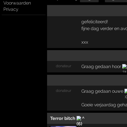
Voorwaarden
Privacy
gefeliciteerd!
fijne dag verder en av
xxx
donateur
Graag gedaan hoor
donateur
Graag gedaan ouwe
Goeie verjaardag geh
Terror bitch
^