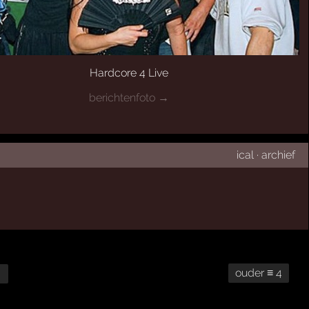
Hardcore 4 Live
berichtenfoto →
ical
·
archief
ouder ≡ 4