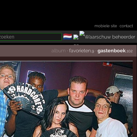
mobiele site
·
contact
🇳🇱
­
album
·
favorieten
·
gastenboek
,9
,102