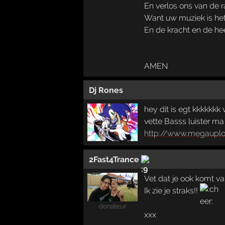
En verlos ons van de r
Want uw muziek is het 
En de kracht en de hee
AMEN
Dj Rones
hey dit is egt kkkkkkk
vette Basss luister ma
http://www.megaup
2Fast4Trance
Vet dat je ook komt 
Ik zie je straks!!
donateur
xxx