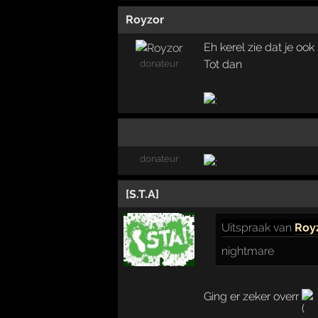
Royzor
Eh kerel zie dat je oo
Tot dan
donateur
donateur
[S.T.A]
Uitspraak
van
Roy
nightmare
Ging er zeker overr