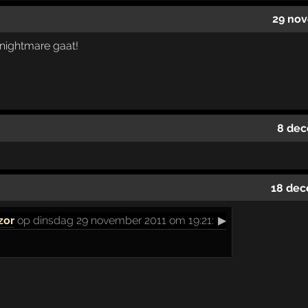
29 nov
k nightmare gaat!
8 dec
18 dec
zor
op dinsdag 29 november 2011 om 19:21:
▶