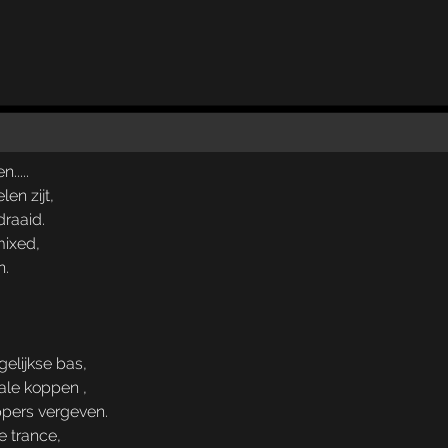
....
en zijt,
raaid.
mixed,
n.
elijkse bas,
ale koppen ,
ppers vergeven.
e trance,