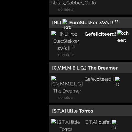
donateur
[NL]
EuroStekker .sWs !! ²³
Gefeliciteerd!
donateur
[C.V.M.M.E.L.G.] The Dreamer
Gefeliciteerd!!
donateur
[S.T.A] little Torros
[S.T.A] buffel