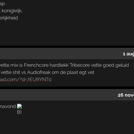
ap.
konigkrijk,
rlijkheid
1 au
 vette mix is Frenchcore hardtekk Tribecore vette goed geluid
 vette shit vs Audiofreak om de plaat egt vet
load.com/?d=7EURYNT0
26 nov
vanavond