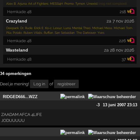
Alex B
,
Arjuna
,
Art of Fighters
,
MESSI4H
,
Promo
,
Tymon
,
Unexist
(nog niet compleet)
Hemkade 48
218
Crazyland
za 7 nov 2026
Deepack
,
Dr. Rude
,
Erick E
,
Ko-c
,
Lexuz
,
Luna
,
Mental Theo
,
Michael Mess
,
Michael Tom
,
Pila
,
Potato
,
Ruben Vitalis
,
Ruffian
,
San Sebastian
,
The Darkraver
,
Yves
Hemkade 48
226
Wasteland
za 28 nov 2026
Hemkade 48
37
34 opmerkingen
Deel je mening!
Log in
of
registreer
RIDGED666...WZZ
-3
13 juni 2007 23:13
ZAADAM AFCA 4LIFE
JODUUUUU