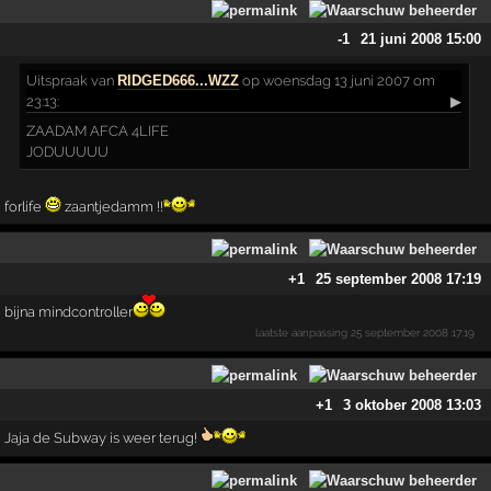
-1
21 juni 2008 15:00
Uitspraak
van
RIDGED666...WZZ
op woensdag 13 juni 2007 om
23:13:
▶
ZAADAM AFCA 4LIFE
JODUUUUU
forlife
zaantjedamm !!
+1
25 september 2008 17:19
bijna mindcontroller
laatste aanpassing
25 september 2008 17:19
+1
3 oktober 2008 13:03
Jaja de Subway is weer terug!