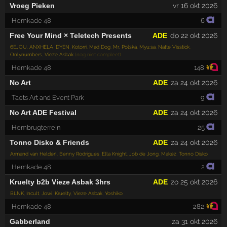
Vroeg Pieken
vr 16 okt 2026
Hemkade 48
6
Free Your Mind × Teletech Presents
ADE
do 22 okt 2026
6EJOU
,
ANXHELA
,
DYEN
,
Kotorri
,
Mad Dog
,
Mr. Polska
,
Myu:sa
,
Natte Visstick
,
Onlynumbers
,
Vieze Asbak
(nog niet compleet)
Hemkade 48
148
No Art
ADE
za 24 okt 2026
Taets Art and Event Park
9
No Art ADE Festival
ADE
za 24 okt 2026
Hembrugterrein
25
Tonno Disko & Friends
ADE
za 24 okt 2026
Armand van Helden
,
Benny Rodrigues
,
Ella Knight
,
Job de Jong
,
Makèz
,
Tonno Disko
Hemkade 48
2
Kruelty b2b Vieze Asbak 3hrs
ADE
zo 25 okt 2026
BLNK
,
Incult
,
Jowi
,
Kruelty
,
Vieze Asbak
,
Yoshiko
Hemkade 48
282
Gabberland
za 31 okt 2026