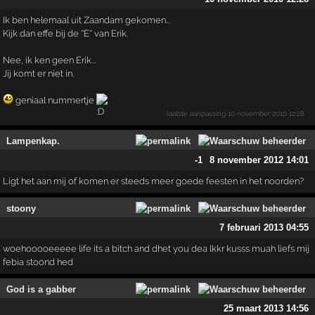
Ik ben helemaal uit Zaandam gekomen...
Kijk dan effe bij de ''E'' van Erik.
Nee, ik ken geen Erik...
Jij komt er niet in.
geniaal nummertje
laatste aanpassing
10 november 2010 12:28
Lampenkap.
-1
8 november 2012 14:01
Ligt het aan mij of komen er steeds meer goede feesten in het noorden?
stoony
7 februari 2013 04:55
woehooooeeeee life its a bitch and dhet you dea lkkr kusss muah liefs mij
febia stoond hed
God is a gabber
25 maart 2013 14:56