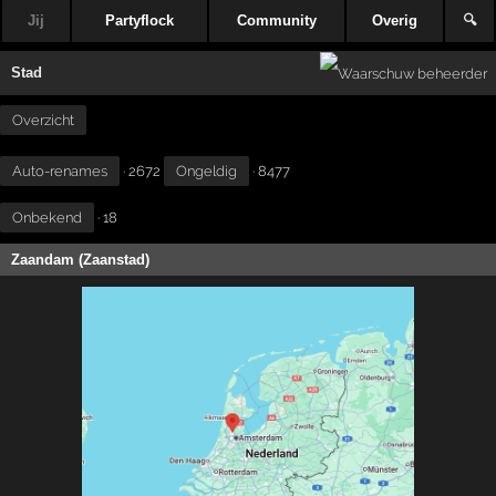
Jij
Partyflock
Community
Overig
🔍
Stad
Overzicht
Auto-renames
· 2672
Ongeldig
· 8477
Onbekend
· 18
Zaandam (Zaanstad)