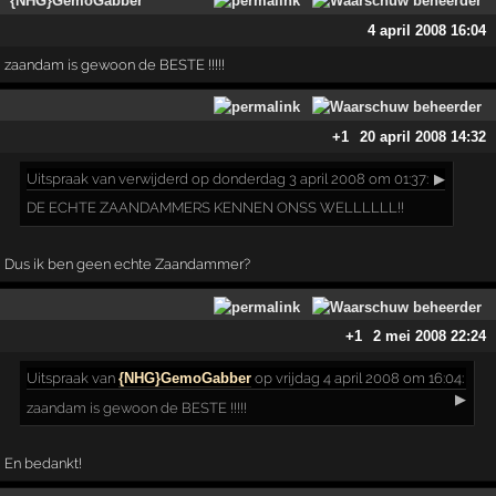
{NHG}GemoGabber
4 april 2008 16:04
zaandam is gewoon de BESTE !!!!!
+1
20 april 2008 14:32
Uitspraak
van verwijderd op donderdag 3 april 2008 om 01:37:
▶
DE ECHTE ZAANDAMMERS KENNEN ONSS WELLLLLL!!
Dus ik ben geen echte Zaandammer?
+1
2 mei 2008 22:24
Uitspraak
van
{NHG}GemoGabber
op vrijdag 4 april 2008 om 16:04:
▶
zaandam is gewoon de BESTE !!!!!
En bedankt!