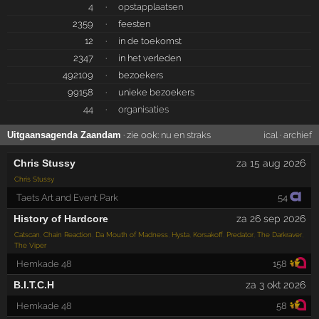
4
·
opstapplaatsen
2359
·
feesten
12
·
in de toekomst
2347
·
in het verleden
492109
·
bezoekers
99158
·
unieke bezoekers
44
·
organisaties
Uitgaansagenda Zaandam
· zie ook:
nu en straks
ical
·
archief
Chris Stussy
za 15 aug 2026
Chris Stussy
Taets Art and Event Park
54
History of Hardcore
za 26 sep 2026
Catscan
,
Chain Reaction
,
Da Mouth of Madness
,
Hysta
,
Korsakoff
,
Predator
,
The Darkraver
,
The Viper
Hemkade 48
158
B.I.T.C.H
za 3 okt 2026
Hemkade 48
58