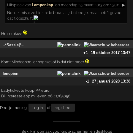
Uitspraak
van
Lampenkap.
op maandag 25 maart 2013 om 15:01:
▶
Nou, ik miste ze hier in de buurt altijd 'n beetje, maar heb 't gevoel
dat 't opschuift
Hmmmkee
~*Sassiej*~
+1
19 oktober 2017 13:47
Komt Mindcontroller nog wel of is dat niet meer
Ienepien
-1
27 januari 2020 13:38
Ladyticket te koop, 55 euro.
Bij interesse app mij even. 06 41765056
Deel je mening!
Log in
of
registreer
Bekijk in opmaak voor grote schermen en desktops