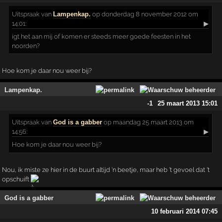
Uitspraak
van
Lampenkap.
op donderdag 8 november 2012 om
14:01:
▶
igt het aan mij of komen er steeds meer goede feesten in het
noorden?
Hoe kom je daar nou weer bij?
Lampenkap.
-1
25 maart 2013 15:01
Uitspraak
van
God is a gabber
op maandag 25 maart 2013 om
14:56:
▶
Hoe kom je daar nou weer bij?
Nou, ik miste ze hier in de buurt altijd 'n beetje, maar heb 't gevoel dat 't
opschuift
God is a gabber
10 februari 2014 07:45