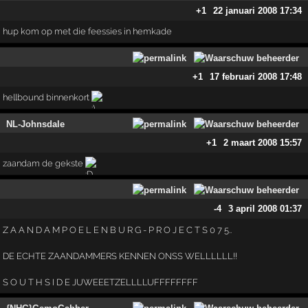
+1
22 januari 2008 17:34
hup kom op met die feessies in hemkade
+1
17 februari 2008 17:48
hellbound binnenkort
NL-Johnsdale
+1
2 maart 2008 15:57
zaandam de gekste
-4
3 april 2008 01:37
Z A A N D A M P O E L E N B U R G - P R O J E C T S 0 7 5..
DE ECHTE ZAANDAMMERS KENNEN ONSS WELLLLLL!!
S O U T H S I D E JUWEEETZELLLLUFFFFFFFF