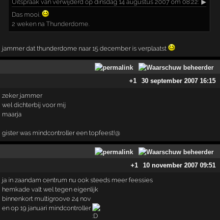
Uitspraak
van verwijderd op dinsdag 14 augustus 2007 om 08:22:
▶
Das mooi.
2 weken na Thunderdome.
jammer dat thunderdome naar 15 december is verplaatst
+1
30 september 2007 16:15
zeker jammer
wel dichterbij voor mij
maarja
gister was mindcontroller een topfeest!@
+1
10 november 2007 09:51
ja in zaandam centrum nu ook steeds meer feessies
hemkade valt wel tegen eigenlijk
binnenkort multigroove 24 nov
en op 19 januari mindcontroller