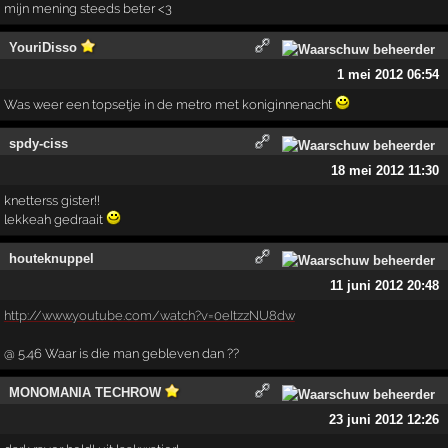
mijn mening steeds beter <3
YouriDisso
1 mei 2012 06:54
Was weer een topsetje in de metro met koniginnenacht
spdy-ciss
18 mei 2012 11:30
knetterss gister!!
lekkeah gedraait
houteknuppel
11 juni 2012 20:48
http://www.youtube.com/watch?v=0eItzzNU8dw
@ 5.46 Waar is die man gebleven dan ??
MONOMANIA TECHROW
23 juni 2012 12:26