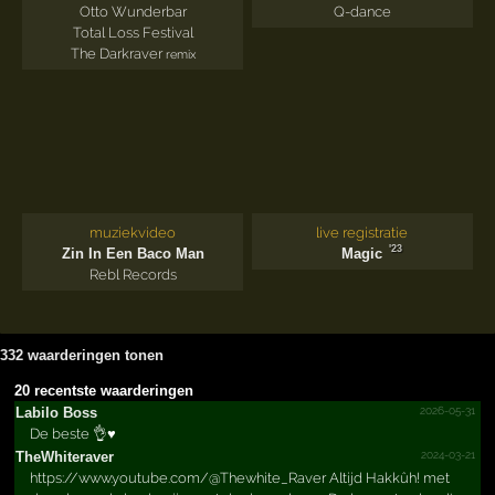
Otto Wunderbar
Q-dance
Total Loss Festival
The Darkraver
remix
muziekvideo
live registratie
'23
Zin In Een Baco Man
Magic
Rebl Records
332 waarderingen tonen
20 recentste waarderingen
2026-05-31
Labilo Boss
De beste 👌♥️
2024-03-21
TheWhi­terave­r
https://www.youtube.com/@Thewhite_Raver Altijd Hakkûh! met