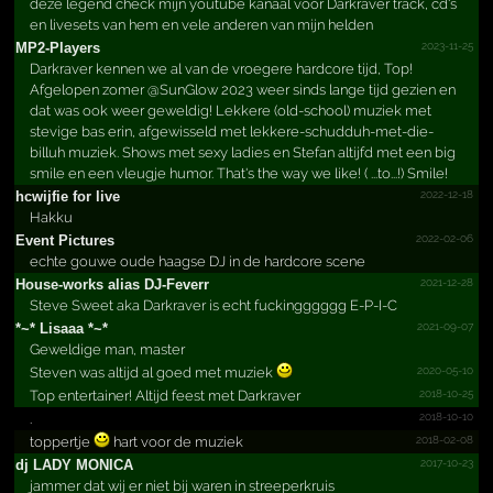
deze legend check mijn youtube kanaal voor Darkraver track, cd's
en livesets van hem en vele anderen van mijn helden
2023-11-25
MP2-Players
Darkraver kennen we al van de vroegere hardcore tijd, Top!
Afgelopen zomer @SunGlow 2023 weer sinds lange tijd gezien en
dat was ook weer geweldig! Lekkere (old-school) muziek met
stevige bas erin, afgewisseld met lekkere-schudduh-met-die-
billuh muziek. Shows met sexy ladies en Stefan altijfd met een big
smile en een vleugje humor. That's the way we like! ( ...to...!) Smile!
2022-12-18
hcwijfie for live
Hakku
2022-02-06
Event Pictures
echte gouwe oude haagse DJ in de hardcore scene
2021-12-28
House-works alias DJ-Feverr
Steve Sweet aka Darkraver is echt fuckingggggg E-P-I-C
2021-09-07
*­~*­ Lisaaa *­~*­
Geweldige man, master
2020-05-10
Steven was altijd al goed met muziek
2018-10-25
Top entertainer! Altijd feest met Darkraver
2018-10-10
.
2018-02-08
toppertje
hart voor de muziek
2017-10-23
dj LADY MONICA
jammer dat wij er niet bij waren in streeperkruis