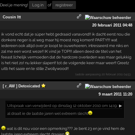
Deel je mening!
Log in
of
registreer
Cousin Itt
20 februari 2011 04:48
ik vond echt dat je súper hebt gedraaid vanavond!! ik dacht eerst nou die
donkere neger is al weg maar hij moest nog komen!! PARTY!!! wat
iedereen ook altijd over je loopt te ouwehoeren, intresseerd me niks en
zal me een worst weze!! IK vind je TOP!!! alleen deed de titel van het
feeast lichelijk vermoeden dat de hardcore overleden was maar gelukkig
is het niet zo! nu lekker slapen!! tot de volgende keer maar weer!! Greetz
uitb het saaie en te stille Zwollywood!!
laatste aanpassing
20 februari 2011 04:53
[ r_AW ] Detoxicated
9 maart 2011 11:20
Uitspraak
van verwijderd op dinsdag 12 oktober 2010 om 14:19:
▶
al draait ie de laatste jaren wel extreem slecht
wat is dit nou voor een opmerking??? Je bent 23 en je vind hem de
laatste jaren extreem slecht draaien