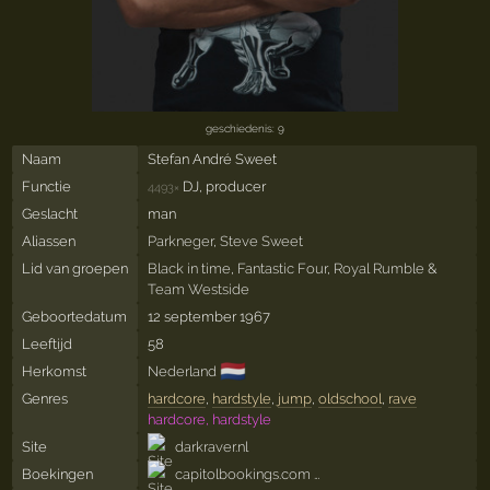
geschiedenis: 9
Naam
Stefan André Sweet
Functie
DJ, producer
4493×
Geslacht
man
Aliassen
Parkneger
,
Steve Sweet
Lid van groepen
Black in time
,
Fantastic Four
,
Royal Rumble
&
Team Westside
Geboortedatum
12 september 1967
Leeftijd
58
🇳🇱
Herkomst
Nederland
Genres
hardcore
,
hardstyle
,
jump
,
oldschool
,
rave
hardcore, hardstyle
Site
darkraver.nl
Boekingen
capitolbookings.com …