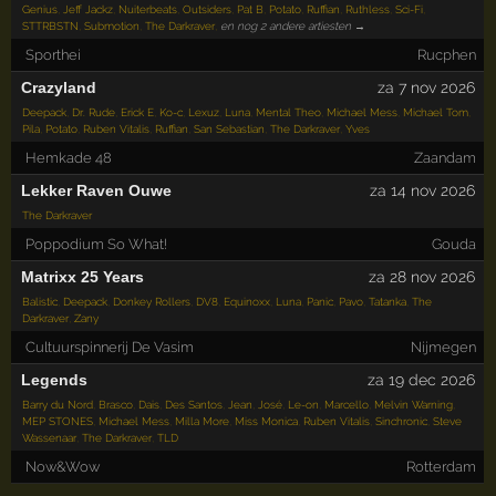
Genius
,
Jeff Jackz
,
Nuiterbeats
,
Outsiders
,
Pat B
,
Potato
,
Ruffian
,
Ruthless
,
Sci-Fi
,
STTRBSTN
,
Submotion
,
The Darkraver
,
en nog 2 andere artiesten →
Sporthei
Rucphen
Crazyland
za 7 nov 2026
Deepack
,
Dr. Rude
,
Erick E
,
Ko-c
,
Lexuz
,
Luna
,
Mental Theo
,
Michael Mess
,
Michael Tom
,
Pila
,
Potato
,
Ruben Vitalis
,
Ruffian
,
San Sebastian
,
The Darkraver
,
Yves
Hemkade 48
Zaandam
Lekker Raven Ouwe
za 14 nov 2026
The Darkraver
Poppodium So What!
Gouda
Matrixx 25 Years
za 28 nov 2026
Balistic
,
Deepack
,
Donkey Rollers
,
DV8
,
Equinoxx
,
Luna
,
Panic
,
Pavo
,
Tatanka
,
The
Darkraver
,
Zany
Cultuurspinnerij De Vasim
Nijmegen
Legends
za 19 dec 2026
Barry du Nord
,
Brasco
,
Dais
,
Des Santos
,
Jean
,
José
,
Le-on
,
Marcello
,
Melvin Warning
,
MEP STONES
,
Michael Mess
,
Milla More
,
Miss Monica
,
Ruben Vitalis
,
Sinchronic
,
Steve
Wassenaar
,
The Darkraver
,
TLD
Now&Wow
Rotterdam