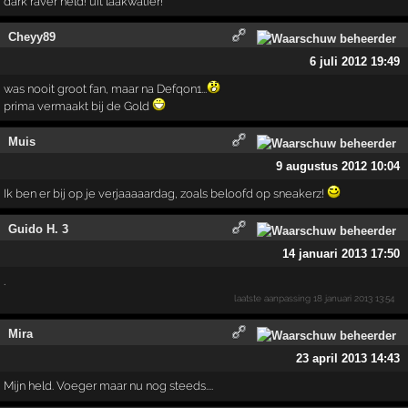
dark raver held! uit laakwatier!
Cheyy89
6 juli 2012 19:49
was nooit groot fan, maar na Defqon1...
prima vermaakt bij de Gold
Muis
9 augustus 2012 10:04
Ik ben er bij op je verjaaaaardag, zoals beloofd op sneakerz!
Guido H. 3
14 januari 2013 17:50
.
laatste aanpassing
18 januari 2013 13:54
Mira
23 april 2013 14:43
Mijn held. Voeger maar nu nog steeds....