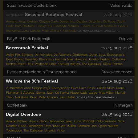
Spaarnwoude Oosterbroek
Velsen-Zuid
Smashed Potatoes Festival
za 8 aug 2026
eergisteren:
Armand
,
Axys
,
Chucky
,
Clayton Cash
,
Darcon Inc.
,
Dazzler
,
Distortion
,
Dr. Rude
,
Dustin
Hertz
,
Early Bastards
,
Franky Dux
,
Freestyle Maniacs
,
Freeze
,
G-Town Madness
,
Genius
,
Kid Karma
,
Luna
,
Lunatic
,
Mark With a K
,
Nosferatu
,
en nog 24 andere artiesten →
BillyBird Park Drakenrijk
Reuver
Boerenrock Festival
za 15 aug 2026
Aukje Fijn
,
Bökkers
,
De Feintsjes
,
De Paloma's
,
Dikdakkers
,
Dutch Boys
,
Esperando's
,
Evert Baptist
,
Feesttrio
,
Flemming
,
Hannah Mae
,
Høksons
,
Jorieke Sterken
,
Outsiders
,
Piraten Power Hour
,
Postbode Pelle
,
Samuel Welten
,
The Darkraver
,
TikTok Tammo
Evenemententerrein Drouwenermond
Drouwenermond
We love the 90's Festival
za 15 aug 2026
2 Unlimited
,
Alice Deejay
,
Axys
,
Boozywoozy
,
Buzz Fuzz
,
Ch!pz
,
Critical Mass
,
Dune
,
Flamman & Abraxas
,
Gizmo
,
Jean
,
Kid Karma
,
Klubbheads
,
Lasgo
,
Max Miller
,
Mental
Theo
,
Nakatomi
,
Panic
,
Party Animals
,
Paul Elstak
,
en nog 11 andere artiesten →
Goffertpark
Nijmegen
Digital Overdose
za 15 aug 2026
Analog Kitchen
,
Arjuna
,
Dano
,
Hellcreator
,
Isaac
,
Luna
,
MESSI4H
,
Mike Redman
,
Nina
Bender
,
NoXa
,
Painbringer
,
Pavo
,
Rob Gee
,
Ruffian
,
Somniac One
,
Spider Willem
,
Technoboy
,
The Darkraver
,
Unexist
,
Vince