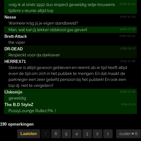
2016-10-07
volg ik al sinds 1992 dus respect geweldig setje trouwens
tijdens x reunie altijd top
2016-10-04
Nesse
Wanneer krijg jij je eigen standbeeld?
2016-07-10
Man, wat kan jij lekker oldskool gas geven!
2016-04-20
Brett-Attack
the viper
2016-01-17
DR-DEAD
Respeckt voor da darkraver
2015-11-08
HERREX71
Steeve is altijd gewoon gebleven en neemt als ie tijd heeft altijd
even de tijd om zich in het publiek te mengen. En dat maakt de
parkneger een zeer geliefd persoon bij het publiek! En ook een
top dj, niet te vergeten.!!
2015-01-30
IJskonijn
geweldig
2014-11-23
The B.­D StyleZ
PussyLounge Rullez Pik...!
190 opmerkingen
Laatsten
7
6
5
4
3
2
1
ouder ≡ 6