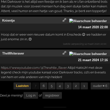
Met Darkraver is het altijd een feestje en ik ben als nr 1 fan ontzettend trots
dat zijn muziek voor zoveel mensen hun dag een stukje beter kan maken.
Attent, veel humor en een hartje van goud. Thanks, je bent een toppertje!
Knientje
14 maart 2020 22:00
Hoop dat er weer een nieuwe datum komt in Enschede.😉 we hadden er
juist enorme zin in...😊
laatste aanpassing
14 maart 2020 22:00
TheWhiteraver
21 maart 2024 17:16
https://www.youtube.com/@Thewhite_Raver
Altijd Hakkûh! met deze
legend check mijn youtube kanaal voor Darkraver tracks, cd's en livesets
van hem en vele anderen van mijn helden!
Laatsten
7
6
5
4
3
2
1
ouder ≡ 6
Deel je mening!
Log in
of
registreer