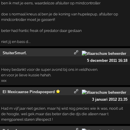
ben ik met je eens, waardeloze afsluiter op mindcontroller
doe s normaal kneus al ben je de koning van hupelepup, afsluiter op
mindcontroller moet je gassen!!
beter had frantic freak of predator daar gestaan
niet jij en bass d....
StuiterSmurf.
5 december 2011 16:18
Heey bedankt voor de super avond bij ons in veldhoven.
en voor je lieve kussie hahah.
xxx
El Mexicaanse Pindapoeperd
3 januari 2012 21:35
Had m vijf jaar niet gezien, maar hij wist nog precies wie ik was, nooit uit
de hoogte, wel gek,maar das beter dan die djs die alleen naar t
mengpaneel staren 1Respect !