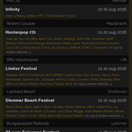
HAL 25
Alkmaar
Infinity
zo 16 aug 2026
Dann Limberg
,
JeeVee
,
MR T
,
The Darkraver
,
Tonny
Rederij Cascade
Maasbracht
Huntenpop
za 22 aug 2026
#35
3 aan de Top
,
Afro Bros
,
Barry Fest
,
Bente
,
Bintangs
,
Bizkit Park
,
Blackbriar
,
BLØF
,
Bökkers
,
Bollywood Bhangra
,
Brainpower
,
Bright Lights
,
Bucovina Club Soundsytem
,
Call It Off
,
Coming Proud
,
D-Brax
,
De Vinylbus
,
DeWolff
,
DI-RECT
,
Drukwerk
,
en nog 18
andere artiesten →
DRU Industriepark
Ulft
Limitzz Festival
za 22 aug 2026
Activator
,
AKKI
,
Anna Reusch
,
BLVCKPRINT
,
Cherry Moon Trax
,
Chucky
,
Dark-E
,
Frank
Verstraeten
,
Gemeni
,
Jan
,
Joyhauser
,
Kimmy Louda
,
Lowriderz
,
Maite Dedecker
,
Mark
With a K
,
Mha Iri
,
Mischa
,
Miss Puss
,
Nusha
,
Pat B
,
en nog 5 andere artiesten →
Landsard Beach
Eindhoven
Glemmer Beach Festival
za 22 aug 2026
Benny Move
,
Boaz
,
Daan & Yason
,
De Kast
,
Hester Tadema
,
JAEDI
,
Jamie More
,
Jay
Jermaine
,
Justen de Wildt
,
La Fuente
,
Lies Zhara
,
Maggie
,
Marit
,
Melissa Pander
,
Mesan
,
Michael Fortera
,
Muriel
,
PRAIA
,
Robin Roij
,
Samuel Welten
,
en nog 6 andere artiesten →
Bungalowpark Plattedijk
Lemmer
24-uurs Solexrace Festival
vr 28 aug 2026