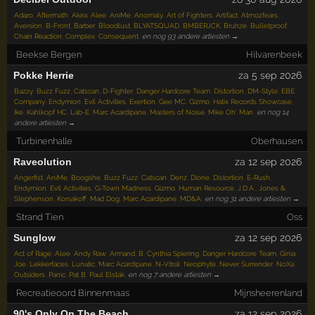
Adaro
,
Aftermath
,
Akira
,
Alee
,
AniMe
,
Anomaly
,
Art of Fighters
,
Artifact
,
Atmozfears
,
Aversion
,
B-Front
,
Barber
,
Bloodlust
,
BLYATSQUAD
,
BMBERJCK
,
Bruhze
,
Bulletproof
,
Chain Reaction
,
Complex
,
Consequent
,
en nog 93 andere artiesten →
Beekse Bergen
Hilvarenbeek
Pokke Herrie
za 5 sep 2026
Bazzy
,
Buzz Fuzz
,
Catscan
,
D-Fighter
,
Danger Hardcore Team
,
Distortion
,
DM-Style
,
EBE
Company
,
Endymion
,
Evil Activities
,
Exertion
,
Gee MC
,
Gizmo
,
Hatix Records Showcase
,
Ike
,
Kahlkopf HC
,
Lab-E
,
Marc Acardipane
,
Masters of Noise
,
Mike Oh' Man
,
en nog 14
andere artiesten →
Turbinenhalle
Oberhausen
Raveolution
za 12 sep 2026
Angerfist
,
AniMe
,
Boogshe
,
Buzz Fuzz
,
Catscan
,
Denz
,
Dione
,
Distortion
,
E-Rush
,
Endymion
,
Evil Activities
,
G-Town Madness
,
Gizmo
,
Human Resource
,
J.D.A.
,
Jones &
Stephenson
,
Korsakoff
,
Mad Dog
,
Marc Acardipane
,
MD&A
,
en nog 31 andere artiesten →
Strand Tien
Oss
Sunglow
za 12 sep 2026
Act of Rage
,
Alee
,
Andy Raw
,
Armand
,
B
,
Cynthia Spiering
,
Danger Hardcore Team
,
Ginia
,
Joe
,
Lekkerfaces
,
Lunatic
,
Marc Acardipane
,
N-Vitral
,
Neophyte
,
Never Surrender
,
NoXa
,
Outsiders
,
Panic
,
Pat B
,
Paul Elstak
,
en nog 7 andere artiesten →
Recreatieoord Binnenmaas
Mijnsheerenland
90's Only On The Beach
za 12 sep 2026