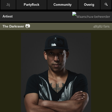
Jij
Partyflock
Community
Overig
🔍
Artiest
📷
The Darkraver
48982 fans