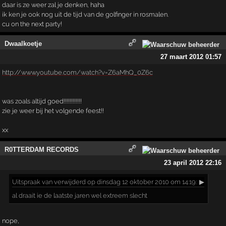
daar is ze weer zal je denken, haha
ik ken je ook nog uit de tijd van de golfinger in rosmalen.
cu on the next party!
Dwaalkoetje
27 maart 2012 01:57
http://www.youtube.com/watch?v=Z6aMhQ_0Z6c
was zoals altijd goed!!!!!!!!!!!!
zie je weer bij het volgende feest!!
xx
R0TTERDAM RECORDS
23 april 2012 22:16
Uitspraak
van verwijderd op dinsdag 12 oktober 2010 om 14:19:
▶
al draait ie de laatste jaren wel extreem slecht
nope,