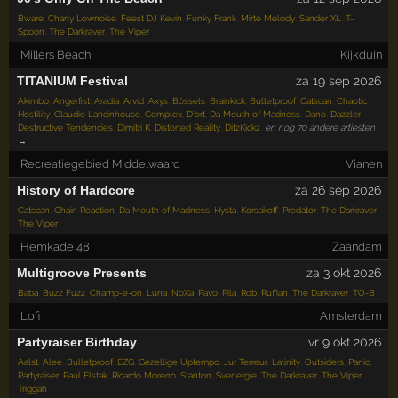
Bware
,
Charly Lownoise
,
Feest DJ Kevin
,
Funky Frank
,
Mirte Melody
,
Sander XL
,
T-
Spoon
,
The Darkraver
,
The Viper
Millers Beach
Kijkduin
TITANIUM Festival
za 19 sep 2026
Akimbo
,
Angerfist
,
Aradia
,
Arvid
,
Axys
,
Bössels
,
Brainkick
,
Bulletproof
,
Catscan
,
Chaotic
Hostility
,
Claudio Lancinhouse
,
Complex
,
D'ort
,
Da Mouth of Madness
,
Dano
,
Dazzler
,
Destructive Tendencies
,
Dimitri K
,
Distorted Reality
,
DitzKickz
,
en nog 70 andere artiesten
→
Recreatiegebied Middelwaard
Vianen
History of Hardcore
za 26 sep 2026
Catscan
,
Chain Reaction
,
Da Mouth of Madness
,
Hysta
,
Korsakoff
,
Predator
,
The Darkraver
,
The Viper
Hemkade 48
Zaandam
Multigroove Presents
za 3 okt 2026
Baba
,
Buzz Fuzz
,
Champ-e-on
,
Luna
,
NoXa
,
Pavo
,
Pila
,
Rob
,
Ruffian
,
The Darkraver
,
TO-B
Lofi
Amsterdam
Partyraiser Birthday
vr 9 okt 2026
Aalst
,
Alee
,
Bulletproof
,
EZG
,
Gezellige Uptempo
,
Jur Terreur
,
Latinity
,
Outsiders
,
Panic
,
Partyraiser
,
Paul Elstak
,
Ricardo Moreno
,
Stanton
,
Svenergie
,
The Darkraver
,
The Viper
,
Triggah