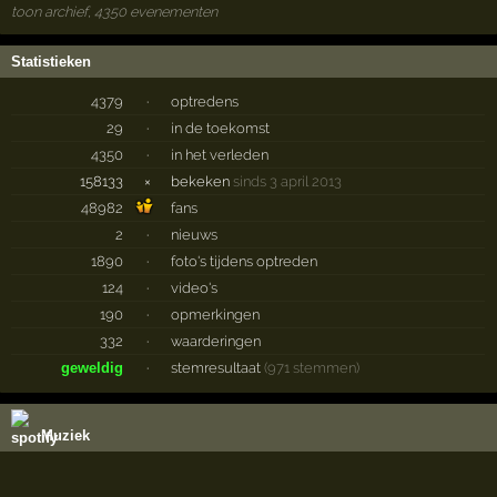
toon archief, 4350 evenementen
Statistieken
4379
·
optredens
29
·
in de toekomst
4350
·
in het verleden
158133
×
bekeken
sinds 3 april 2013
48982
fans
2
·
nieuws
1890
·
foto's tijdens optreden
124
·
video's
190
·
opmerkingen
332
·
waarderingen
geweldig
·
stemresultaat
(971 stemmen)
Muziek