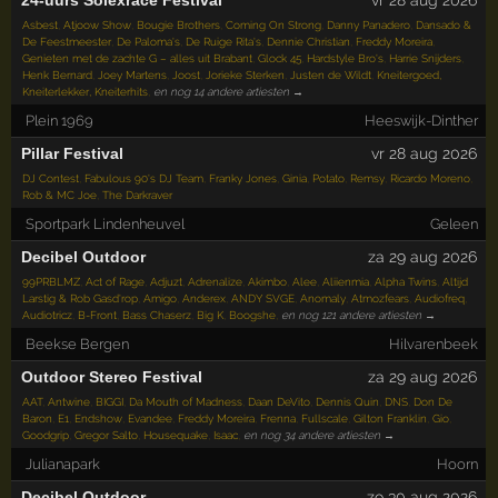
Asbest
,
Atjoow Show
,
Bougie Brothers
,
Coming On Strong
,
Danny Panadero
,
Dansado &
De Feestmeester
,
De Paloma's
,
De Ruige Rita's
,
Dennie Christian
,
Freddy Moreira
,
Genieten met de zachte G – alles uit Brabant
,
Glock 45
,
Hardstyle Bro's
,
Harrie Snijders
,
Henk Bernard
,
Joey Martens
,
Joost
,
Jorieke Sterken
,
Justen de Wildt
,
Kneitergoed,
Kneiterlekker, Kneiterhits
,
en nog 14 andere artiesten →
Plein 1969
Heeswijk-Dinther
Pillar Festival
vr 28 aug 2026
DJ Contest
,
Fabulous 90's DJ Team
,
Franky Jones
,
Ginia
,
Potato
,
Remsy
,
Ricardo Moreno
,
Rob & MC Joe
,
The Darkraver
Sportpark Lindenheuvel
Geleen
Decibel Outdoor
za 29 aug 2026
99PRBLMZ
,
Act of Rage
,
Adjuzt
,
Adrenalize
,
Akimbo
,
Alee
,
Aliienmia
,
Alpha Twins
,
Altijd
Larstig & Rob Gasd'rop
,
Amigo
,
Anderex
,
ANDY SVGE
,
Anomaly
,
Atmozfears
,
Audiofreq
,
Audiotricz
,
B-Front
,
Bass Chaserz
,
Big K
,
Boogshe
,
en nog 121 andere artiesten →
Beekse Bergen
Hilvarenbeek
Outdoor Stereo Festival
za 29 aug 2026
AAT
,
Antwine
,
BIGGI
,
Da Mouth of Madness
,
Daan DeVito
,
Dennis Quin
,
DNS
,
Don De
Baron
,
E1
,
Endshow
,
Evandee
,
Freddy Moreira
,
Frenna
,
Fullscale
,
Gilton Franklin
,
Gio
,
Goodgrip
,
Gregor Salto
,
Housequake
,
Isaac
,
en nog 34 andere artiesten →
Julianapark
Hoorn
Decibel Outdoor
zo 30 aug 2026