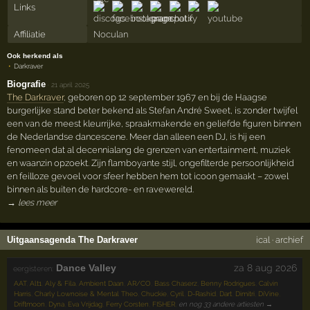
Links
Affiliatie
Noculan
Ook herkend als
Darkraver
Biografie
·
21 april 2025
The Darkraver
, geboren op 12 september 1967 en bij de Haagse
burgerlijke stand beter bekend als Stefan André Sweet, is zonder twijfel
een van de meest kleurrijke, spraakmakende en geliefde figuren binnen
de Nederlandse dancescene. Meer dan alleen een DJ, is hij een
fenomeen dat al decennialang de grenzen van entertainment, muziek
en waanzin opzoekt. Zijn flamboyante stijl, ongefilterde persoonlijkheid
en feilloze gevoel voor sfeer hebben hem tot icoon gemaakt – zowel
binnen als buiten de hardcore- en ravewereld.
→ lees meer
Uitgaansagenda The Darkraver
ical
·
archief
Dance Valley
za 8 aug 2026
eergisteren:
AAT
,
Alt1
,
Aly & Fila
,
Ambient Daan
,
AR/CO
,
Bass Chaserz
,
Benny Rodrigues
,
Calvin
Harris
,
Charly Lownoise & Mental Theo
,
Chuckie
,
Cyril
,
D-Rashid
,
Dart
,
Dimitri
,
DiVine
,
Driftmoon
,
Dyna
,
Eva Vrijdag
,
Ferry Corsten
,
FISHER
,
en nog 33 andere artiesten →