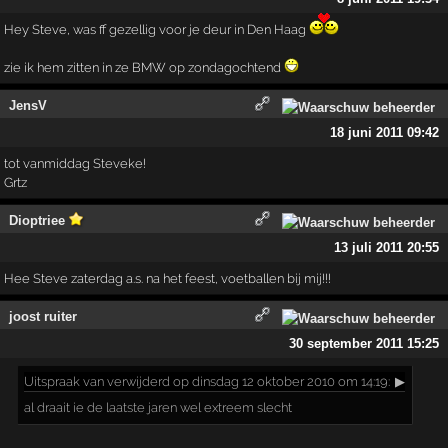
Hey Steve, was ff gezellig voor je deur in Den Haag
zie ik hem zitten in ze BMW op zondagochtend
JensV
18 juni 2011 09:42
tot vanmiddag Steveke!
Grtz
Dioptriee
13 juli 2011 20:55
Hee Steve zaterdag a.s. na het feest, voetballen bij mij!!!
joost ruiter
30 september 2011 15:25
Uitspraak
van verwijderd op dinsdag 12 oktober 2010 om 14:19:
▶
al draait ie de laatste jaren wel extreem slecht