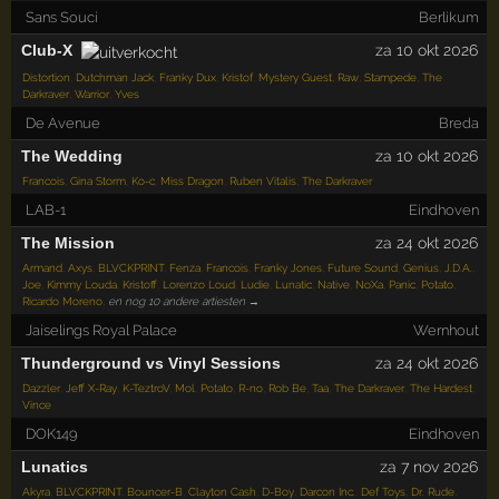
Sans Souci
Berlikum
Club-X
za 10 okt 2026
Distortion
,
Dutchman Jack
,
Franky Dux
,
Kristof
,
Mystery Guest
,
Raw
,
Stampede
,
The
Darkraver
,
Warrior
,
Yves
De Avenue
Breda
The Wedding
za 10 okt 2026
Francois
,
Gina Storm
,
Ko-c
,
Miss Dragon
,
Ruben Vitalis
,
The Darkraver
LAB-1
Eindhoven
The Mission
za 24 okt 2026
Armand
,
Axys
,
BLVCKPRINT
,
Fenza
,
Francois
,
Franky Jones
,
Future Sound
,
Genius
,
J.D.A.
,
Joe
,
Kimmy Louda
,
Kristoff
,
Lorenzo Loud
,
Ludie
,
Lunatic
,
Native
,
NoXa
,
Panic
,
Potato
,
Ricardo Moreno
,
en nog 10 andere artiesten →
Jaiselings Royal Palace
Wernhout
Thunderground vs Vinyl Sessions
za 24 okt 2026
Dazzler
,
Jeff X-Ray
,
K-TeztroV
,
Mol
,
Potato
,
R-no
,
Rob Be
,
Taa
,
The Darkraver
,
The Hardest
,
Vince
DOK149
Eindhoven
Lunatics
za 7 nov 2026
Akyra
,
BLVCKPRINT
,
Bouncer-B
,
Clayton Cash
,
D-Boy
,
Darcon Inc.
,
Def Toys
,
Dr. Rude
,