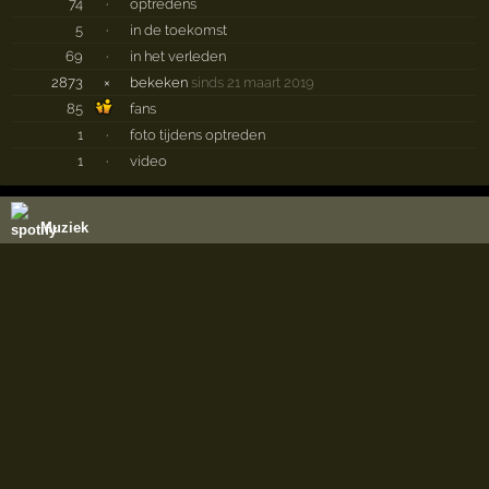
74
·
optredens
5
·
in de toekomst
69
·
in het verleden
2873
×
bekeken
sinds 21 maart 2019
85
fans
1
·
foto tijdens optreden
1
·
video
Muziek