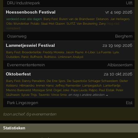
DRU Industriepark
Ulft
Hoessenbosch Festival
vr 4 sep 2026
verdeeld over alle dagen
:
Barry Fest
,
Buren van de Brandweer
,
Detanors
,
Jari Hellegers
,
Otto Wunderbar
,
Potato
,
Staal Met Glazen
,
SUITZ
,
Van Beukering
,
Zany
(nog niet
compleet)
Ossenweg
Berghem
Lammetjeswiel Festival
za 19 sep 2026
Barry Fest
,
Broederliefde
,
Freddy Moreira
,
Jason Payne
,
K-Liber
,
La Fuente
,
Lyrix
,
Outsiders
,
Panic
,
Ruffneck
,
Ruthless
,
Unknown Analyst
Evenemententerrein
Alblasserdam
Oktoberfest
za 10 okt 2026
Barry Fest
,
Danny Panadero
,
Die Ene Sjors
,
Die Supertolle Schlager Schwestern
,
Dieter
Koblenz
,
Hitmaestro
,
Immer Hansi
,
Jeffrey Parmentier
,
Lampegastuh
,
LanterFantje
,
Menno Barreveld
,
Monique Smit
,
Orgel Joke
,
Papa Lauda
,
Patjoo
,
Paul Elstak
,
Peter
Glühwein
,
Sylvie Thijs
,
Tavento
,
Vince Smix
,
en nog 1 andere artiesten →
Park Lingezegen
Elst
toon archief, 69 evenementen
Statistieken