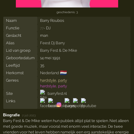
geschiedenis: 3
Naam
Barry Roubos
Functie
DJ
77×
Geslacht
man
Alias
Feest Dj Barry
Lid van groep
Barry Fest & De Mike
Geboortedatum
14 mei 1991
Leeftijd
35
🇳🇱
Herkomst
Nederland
Genres
hardstyle
,
party
hardstyle, party
Site
barryfest.nl
Links
Biografie
·
2 juli 2023
Barry Fest & De Mike weten hun publiek altijd plat te spelen. Niet alleen
met goede muziek, maar vooral met enorm veel interactie. De twee
vrienden voor het leven hebben namelijk een erg aanstekelijke energie