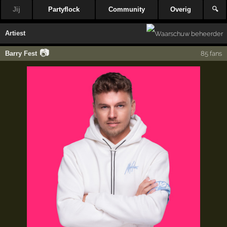
Jij
Partyflock
Community
Overig
🔍
Artiest
📷
Barry Fest
85 fans