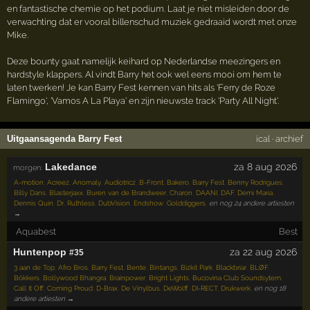
en fantastische chemie op het podium. Laat je niet misleiden door de
verwachting dat er vooral billenschud muziek gedraaid wordt met onze
Mike.
Deze bounty gaat namelijk keihard op Nederlandse meezingers en
hardstyle klappers. Al vindt Barry het ook wel eens mooi om hem te
laten twerken! Je kan Barry Fest kennen van hits als 'Ferry de Roze
Flamingo', 'Vamos A La Playa' en zijn nieuwste track 'Party All Night'.
Uitgaansagenda Barry Fest
ical
·
archief
Lakedance
za 8 aug 2026
morgen:
A-motion
,
Acreez
,
Anomaly
,
Audiotricz
,
B-Front
,
Bakero
,
Barry Fest
,
Benny Rodrigues
,
Billy Dans
,
Blasterjaxx
,
Buren van de Brandweer
,
Charon
,
DAANI
,
DAF
,
Demi Maria
,
Dennis Quin
,
Dr. Ruthless
,
DubVision
,
Endshow
,
Golddiggers
,
en nog 24 andere artiesten
→
Aquabest
Best
Huntenpop
za 22 aug 2026
#35
3 aan de Top
,
Afro Bros
,
Barry Fest
,
Bente
,
Bintangs
,
Bizkit Park
,
Blackbriar
,
BLØF
,
Bökkers
,
Bollywood Bhangra
,
Brainpower
,
Bright Lights
,
Bucovina Club Soundsytem
,
Call It Off
,
Coming Proud
,
D-Brax
,
De Vinylbus
,
DeWolff
,
DI-RECT
,
Drukwerk
,
en nog 18
andere artiesten →