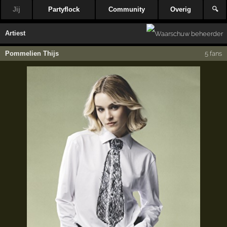
Jij
Partyflock
Community
Overig
🔍
Artiest
Pommelien Thijs
5 fans