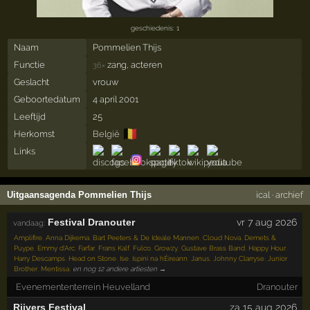
geschiedenis: 1
Naam
Pommelien Thijs
Functie
zang, acteren
36×
Geslacht
vrouw
Geboortedatum
4 april 2001
Leeftijd
25
🇧🇪
Herkomst
België
Links
Uitgaansagenda Pommelien Thijs
ical
·
archief
Festival Dranouter
vr 7 aug 2026
vandaag:
Amplifire
,
Anna Dijkema
,
Bart Peeters & De Ideale Mannen
,
Cloud Nova
,
Demets &
Puype
,
Emmy d'Arc
,
Farfar
,
Frans Kalf
,
Fulco
,
Growzy
,
Gustave Brass Band
,
Happy Hour
,
Harry Descamps
,
Head on Stone
,
Ise
,
Ispíní na hÉireann
,
Janus
,
Johnny Clarryse
,
Junior
Brother
,
Mentissa
,
en nog 12 andere artiesten →
Evenemententerrein Heuvelland
Dranouter
Rijvers Festival
za 15 aug 2026