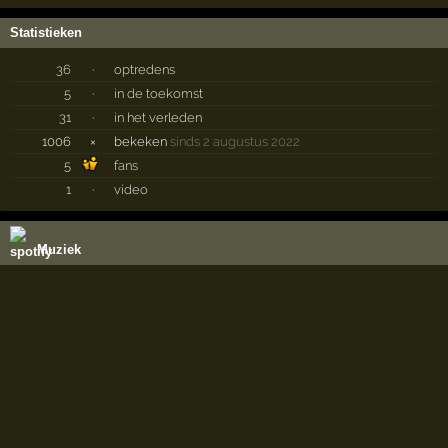
Statistieken
36
·
optredens
5
·
in de toekomst
31
·
in het verleden
1006
×
bekeken
sinds 2 augustus 2022
5
fans
1
·
video
Muziek