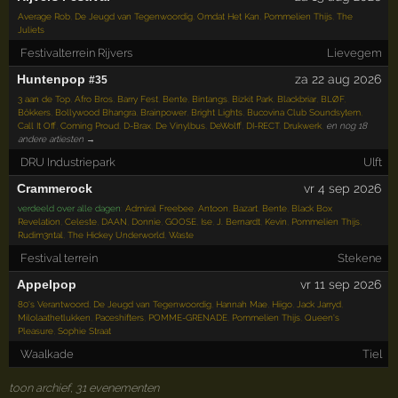
Average Rob
,
De Jeugd van Tegenwoordig
,
Omdat Het Kan
,
Pommelien Thijs
,
The
Juliets
Festivalterrein Rijvers
Lievegem
Huntenpop
za 22 aug 2026
#35
3 aan de Top
,
Afro Bros
,
Barry Fest
,
Bente
,
Bintangs
,
Bizkit Park
,
Blackbriar
,
BLØF
,
Bökkers
,
Bollywood Bhangra
,
Brainpower
,
Bright Lights
,
Bucovina Club Soundsytem
,
Call It Off
,
Coming Proud
,
D-Brax
,
De Vinylbus
,
DeWolff
,
DI-RECT
,
Drukwerk
,
en nog 18
andere artiesten →
DRU Industriepark
Ulft
Crammerock
vr 4 sep 2026
verdeeld over alle dagen
:
Admiral Freebee
,
Antoon
,
Bazart
,
Bente
,
Black Box
Revelation
,
Celeste
,
DAAN
,
Donnie
,
GOOSE
,
Ise
,
J. Bernardt
,
Kevin
,
Pommelien Thijs
,
Rudim3ntal
,
The Hickey Underworld
,
Waste
Festival terrein
Stekene
Appelpop
vr 11 sep 2026
80's Verantwoord
,
De Jeugd van Tegenwoordig
,
Hannah Mae
,
Hiigo
,
Jack Jarryd
,
Milolaathetlukken
,
Paceshifters
,
POMME-GRENADE
,
Pommelien Thijs
,
Queen's
Pleasure
,
Sophie Straat
Waalkade
Tiel
toon archief, 31 evenementen