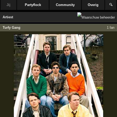
Jij
Partyflock
Community
Overig
🔍
Artiest
Turfy Gang
1 fan