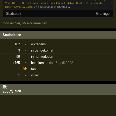
Vera
,
DEF
,
DI-RECT
,
Fenna
,
Frenna
,
Frey
,
Gabriell
,
Gidion
,
Henk
,
IDA
,
Jet van der
Steen
,
Kevin Da Costa
,
en nog 23 andere artiesten →
Stadspark
Groningen
toon archief, 99 evenementen
Statistieken
102
·
optredens
3
·
in de toekomst
99
·
in het verleden
4765
×
bekeken
sinds 15 april 2022
1
fan
1
·
video
Muziek