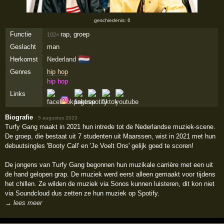
geschiedenis: 6
Functie
rap, groep
102×
Geslacht
man
🇳🇱
Herkomst
Nederland
Genres
hip hop
hip hop
Links
Biografie
·
5 augustus 2023
Turfy Gang maakt in 2021 hun intrede tot de Nederlandse muziek-scene.
De groep, die bestaat uit 7 studenten uit Maarssen, wist in 2021 met hun
debuutsingles 'Booty Call' en 'Je Voelt Ons' gelijk goed te scoren!
De jongens van Turfy Gang begonnen hun muzikale carrière met een uit
de hand gelopen grap. De muziek werd eerst alleen gemaakt voor tijdens
het chillen. Ze wilden de muziek via Sonos kunnen luisteren, dit kon niet
via Soundcloud dus zetten ze hun muziek op Spotify.
→ lees meer