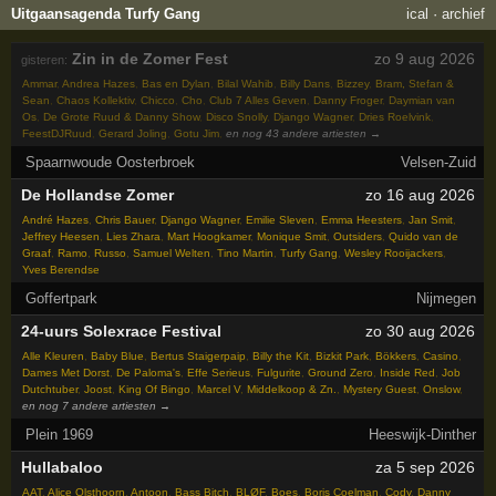
Uitgaansagenda Turfy Gang
ical
·
archief
Zin in de Zomer Fest
zo 9 aug 2026
gisteren:
Ammar
,
Andrea Hazes
,
Bas en Dylan
,
Bilal Wahib
,
Billy Dans
,
Bizzey
,
Bram, Stefan &
Sean
,
Chaos Kollektiv
,
Chicco
,
Cho
,
Club 7 Alles Geven
,
Danny Froger
,
Daymian van
Os
,
De Grote Ruud & Danny Show
,
Disco Snolly
,
Django Wagner
,
Dries Roelvink
,
FeestDJRuud
,
Gerard Joling
,
Gotu Jim
,
en nog 43 andere artiesten →
Spaarnwoude Oosterbroek
Velsen-Zuid
De Hollandse Zomer
zo 16 aug 2026
André Hazes
,
Chris Bauer
,
Django Wagner
,
Emilie Sleven
,
Emma Heesters
,
Jan Smit
,
Jeffrey Heesen
,
Lies Zhara
,
Mart Hoogkamer
,
Monique Smit
,
Outsiders
,
Quido van de
Graaf
,
Ramo
,
Russo
,
Samuel Welten
,
Tino Martin
,
Turfy Gang
,
Wesley Rooijackers
,
Yves Berendse
Goffertpark
Nijmegen
24-uurs Solexrace Festival
zo 30 aug 2026
Alle Kleuren
,
Baby Blue
,
Bertus Staigerpaip
,
Billy the Kit
,
Bizkit Park
,
Bökkers
,
Casino
,
Dames Met Dorst
,
De Paloma's
,
Effe Serieus
,
Fulgurite
,
Ground Zero
,
Inside Red
,
Job
Dutchtuber
,
Joost
,
King Of Bingo
,
Marcel V
,
Middelkoop & Zn.
,
Mystery Guest
,
Onslow
,
en nog 7 andere artiesten →
Plein 1969
Heeswijk-Dinther
Hullabaloo
za 5 sep 2026
AAT
,
Alice Olsthoorn
,
Antoon
,
Bass Bitch
,
BLØF
,
Boes
,
Boris Coelman
,
Cody
,
Danny