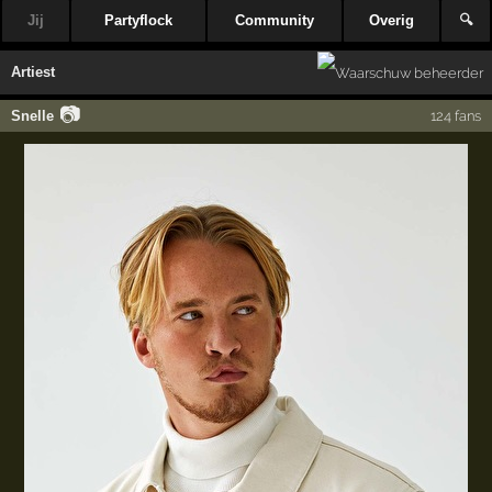
Jij
Partyflock
Community
Overig
🔍
Artiest
📷
Snelle
124 fans