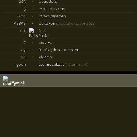
205
·
optredens
5
·
in de toekomst
200
·
in het verleden
58858
×
bekeken
sinds 18 oktober 2018
124
fans
7
·
nieuws
29
·
foto's tijdens optreden
32
·
video's
geen
stemresultaat
(3 stemmen)
Muziek