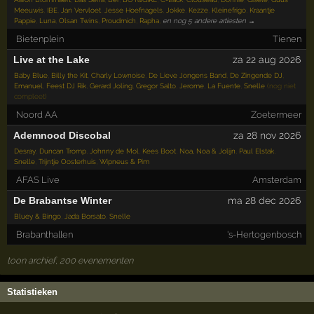
Meeuwis
,
IBE
,
Jan Vervloet
,
Jesse Hoefnagels
,
Jokke
,
Kezze
,
Kleinefrigo
,
Kraantje
Pappie
,
Luna
,
Olsan Twins
,
Proudmich
,
Rapha
,
en nog 5 andere artiesten →
Bietenplein
Tienen
Live at the Lake
za 22 aug 2026
Baby Blue
,
Billy the Kit
,
Charly Lownoise
,
De Lieve Jongens Band
,
De Zingende DJ
,
Emanuel
,
Feest DJ Rik
,
Gerard Joling
,
Gregor Salto
,
Jerome
,
La Fuente
,
Snelle
(nog niet
compleet)
Noord AA
Zoetermeer
Ademnood Discobal
za 28 nov 2026
Desray
,
Duncan Tromp
,
Johnny de Mol
,
Kees Boot
,
Noa, Noa & Jolijn
,
Paul Elstak
,
Snelle
,
Trijntje Oosterhuis
,
Wipneus & Pim
AFAS Live
Amsterdam
De Brabantse Winter
ma 28 dec 2026
Bluey & Bingo
,
Jada Borsato
,
Snelle
Brabanthallen
's-Hertogenbosch
toon archief, 200 evenementen
Statistieken