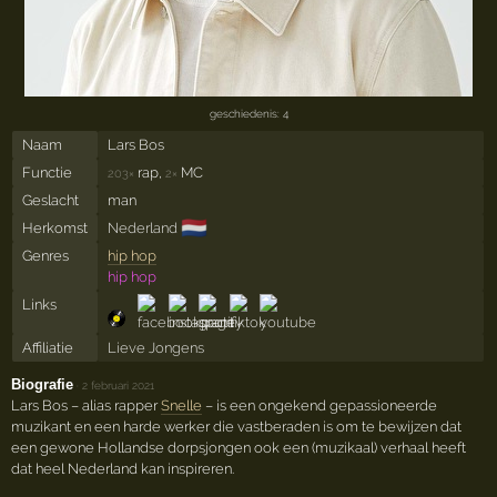
geschiedenis: 4
Naam
Lars Bos
Functie
rap,
MC
203×
2×
Geslacht
man
🇳🇱
Herkomst
Nederland
Genres
hip hop
hip hop
Links
Affiliatie
Lieve Jongens
Biografie
·
2 februari 2021
Lars Bos – alias rapper
Snelle
– is een ongekend gepassioneerde
muzikant en een harde werker die vastberaden is om te bewijzen dat
een gewone Hollandse dorpsjongen ook een (muzikaal) verhaal heeft
dat heel Nederland kan inspireren.