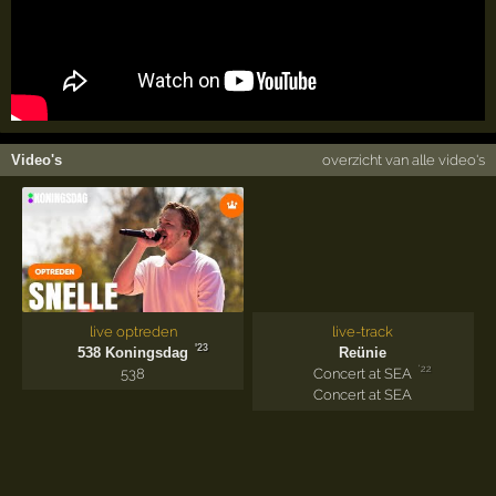
Video's
overzicht van alle video's
live optreden
live-track
'23
538 Koningsdag
Reünie
'22
538
Concert at SEA
Concert at SEA