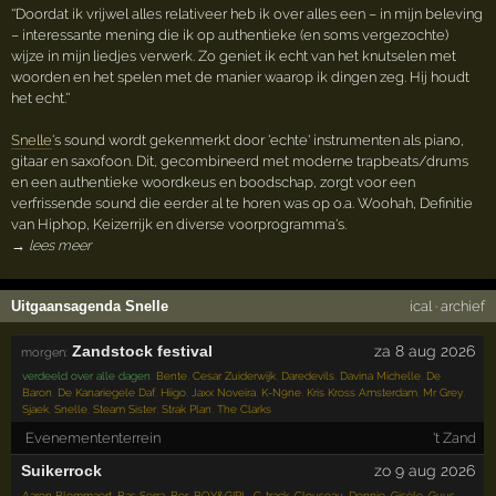
''Doordat ik vrijwel alles relativeer heb ik over alles een – in mijn beleving
– interessante mening die ik op authentieke (en soms vergezochte)
wijze in mijn liedjes verwerk. Zo geniet ik echt van het knutselen met
woorden en het spelen met de manier waarop ik dingen zeg. Hij houdt
het echt.''
Snelle
's sound wordt gekenmerkt door 'echte' instrumenten als piano,
gitaar en saxofoon. Dit, gecombineerd met moderne trapbeats/drums
en een authentieke woordkeus en boodschap, zorgt voor een
verfrissende sound die eerder al te horen was op o.a. Woohah, Definitie
van Hiphop, Keizerrijk en diverse voorprogramma's.
→ lees meer
Uitgaansagenda Snelle
ical
·
archief
Zandstock festival
za 8 aug 2026
morgen:
verdeeld over alle dagen
:
Bente
,
Cesar Zuiderwijk
,
Daredevils
,
Davina Michelle
,
De
Baron
,
De Kanariegele Daf
,
Hiigo
,
Jaxx Noveira
,
K-N9ne
,
Kris Kross Amsterdam
,
Mr Grey
,
Sjaek
,
Snelle
,
Steam Sister
,
Strak Plan
,
The Clarks
Evenemententerrein
't Zand
Suikerrock
zo 9 aug 2026
Aaron Blommaert
,
Bas Serra
,
Ber
,
BOY&GIRL
,
C-track
,
Clouseau
,
Donnie
,
Gisèle
,
Guus