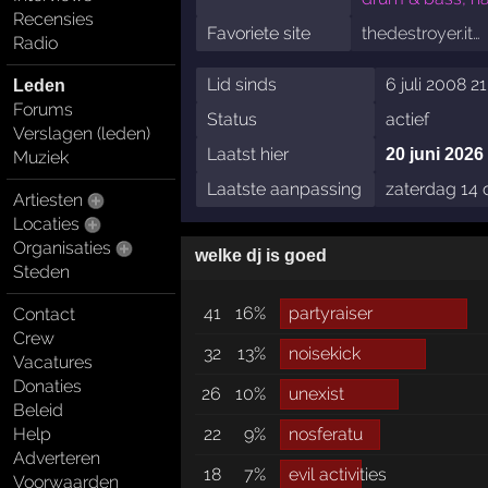
Recensies
Favoriete site
thedestroyer.it…
Radio
Lid sinds
6 juli 2008 21
Leden
Forums
Status
actief
Verslagen (leden)
Laatst hier
20 juni 2026
Muziek
Laatste aanpassing
zaterdag 14
Artiesten
Locaties
Organisaties
welke dj is goed
Steden
41
16%
partyraiser
Contact
Crew
32
13%
noisekick
Vacatures
Donaties
26
10%
unexist
Beleid
Help
22
9%
nosferatu
Adverteren
18
7%
evil activities
Voorwaarden