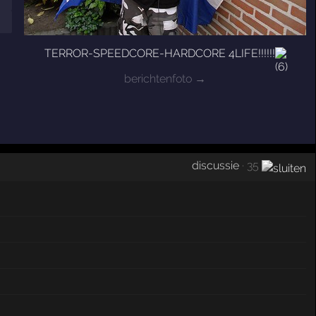
TERROR-SPEEDCORE-HARDCORE 4LIFE!!!!!!
berichtenfoto →
discussie
· 35