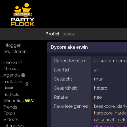
Profiel
· 910462
Inloggen
Dycore aka erwin
Registreren
Geboortedatum
22 september 1
Overzicht
Nieuws
Leeftijd
34
Agenda
Geslacht
man
nu & straks
Geaardheid
hetero
kaart
festivals
Relatie
nee
Winacties
WIN
Favoriete genres
breakcore
,
dark
Trends
hardcore
,
hardc
Foto's
Video's
oldschool
,
rock
Interviews
drum & bass, ha