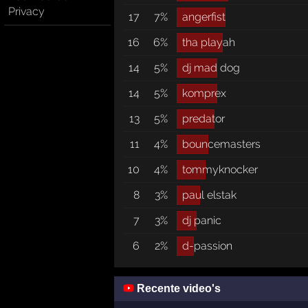
Privacy
17
7%
angerfist
16
6%
tha playah
14
5%
dj mad dog
14
5%
komprex
13
5%
predator
11
4%
bouncemasters
10
4%
tommyknocker
8
3%
paul elstak
7
3%
dj panic
6
2%
d-passion
Recente video's