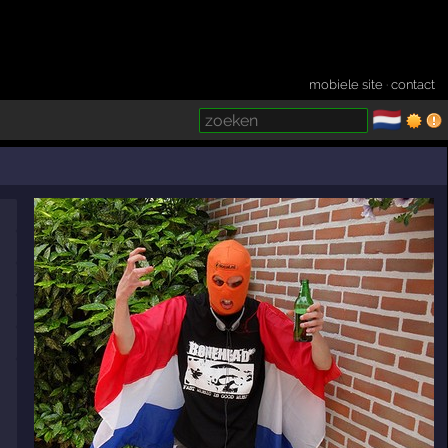
mobiele site
·
contact
🇳🇱
­