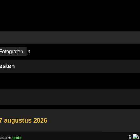
Fotografen
,
3
eesten
 7 augustus 2026
9
ssacre
gratis