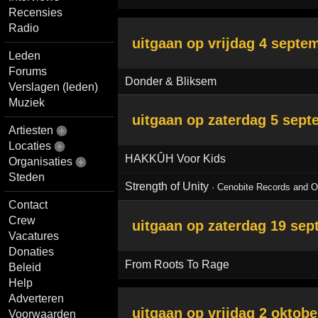
Recensies
Radio
uitgaan op
vrijdag 4 septe
Leden
Forums
Donder & Bliksem
Verslagen (leden)
Muziek
uitgaan op
zaterdag 5 sept
Artiesten
Locaties
HAKKÛH Voor Kids
Organisaties
Steden
Strength of Unity
· Cenobite Records and Ou
Contact
Crew
uitgaan op
zaterdag 19 sep
Vacatures
Donaties
From Roots To Rage
Beleid
Help
Adverteren
uitgaan op
vrijdag 2 oktobe
Voorwaarden