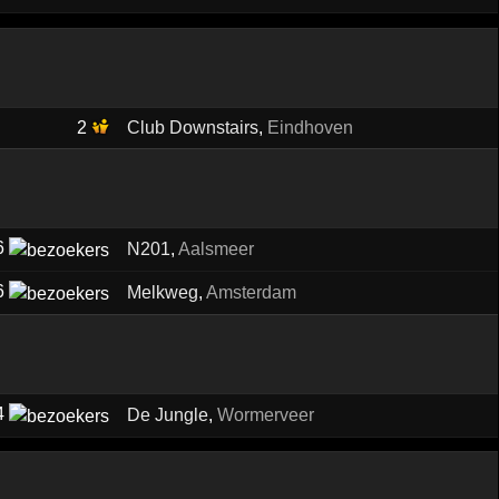
2
Club Downstairs
,
Eindhoven
6
N201
,
Aalsmeer
6
Melkweg
,
Amsterdam
4
De Jungle
,
Wormerveer