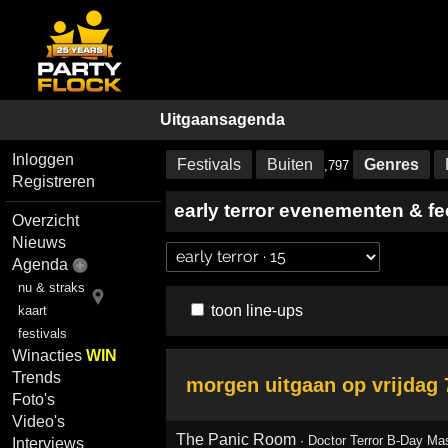
Uitgaansagenda
Inloggen
Festivals
Buiten
Genres
,797
Registreren
early terror evenementen & f
Overzicht
Nieuws
Agenda
nu & straks
toon line-ups
kaart
festivals
Winacties
WIN
Trends
morgen uitgaan op
vrijdag
Foto's
Video's
The Panic Room
·
Doctor Terror B-Day Ma
Interviews