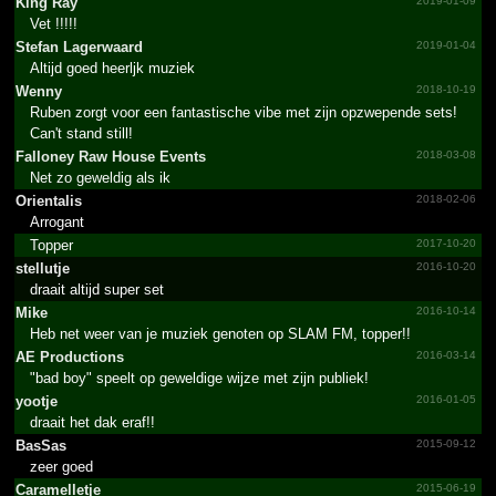
King Ray
2019-01-09
Vet !!!!!
Stefan Lagerwaard
2019-01-04
Altijd goed heerljk muziek
Wenny
2018-10-19
Ruben zorgt voor een fantastische vibe met zijn opzwepende sets!
Can't stand still!
Falloney Raw House Events
2018-03-08
Net zo geweldig als ik
Orientalis
2018-02-06
Arrogant
Topper
2017-10-20
stellutje
2016-10-20
draait altijd super set
Mike
2016-10-14
Heb net weer van je muziek genoten op SLAM FM, topper!!
AE Productions
2016-03-14
"bad boy" speelt op geweldige wijze met zijn publiek!
yootje
2016-01-05
draait het dak eraf!!
BasSas
2015-09-12
zeer goed
Caramelletje
2015-06-19