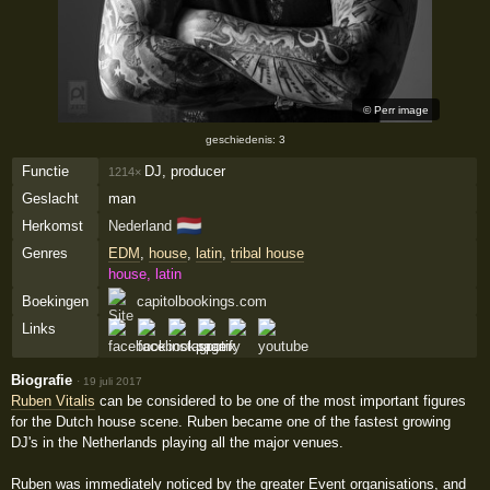
©
Perr image
geschiedenis: 3
Functie
DJ, producer
1214×
Geslacht
man
🇳🇱
Herkomst
Nederland
Genres
EDM
,
house
,
latin
,
tribal house
house, latin
Boekingen
capitolbookings.com
Links
Biografie
·
19 juli 2017
Ruben Vitalis
can be considered to be one of the most important figures
for the Dutch house scene. Ruben became one of the fastest growing
DJ's in the Netherlands playing all the major venues.
Ruben was immediately noticed by the greater Event organisations, and