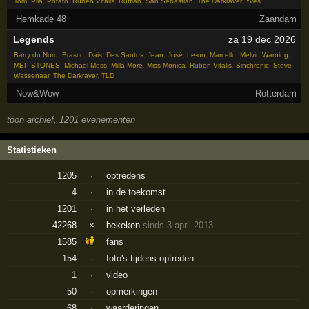
Tom
,
Pila
,
Potato
,
Ruben Vitalis
,
Ruffian
,
San Sebastian
,
The Darkraver
,
Yves
Hemkade 48
Zaandam
Legends
za 19 dec 2026
Barry du Nord
,
Brasco
,
Dais
,
Des Santos
,
Jean
,
José
,
Le-on
,
Marcello
,
Melvin Warning
,
MEP STONES
,
Michael Mess
,
Milla More
,
Miss Monica
,
Ruben Vitalis
,
Sinchronic
,
Steve
Wassenaar
,
The Darkraver
,
TLD
Now&Wow
Rotterdam
toon archief, 1201 evenementen
Statistieken
1205
·
optredens
4
·
in de toekomst
1201
·
in het verleden
42268
×
bekeken
sinds 3 april 2013
1585
fans
154
·
foto's tijdens optreden
1
·
video
50
·
opmerkingen
68
·
waarderingen