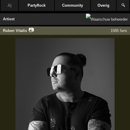
Jij
Partyflock
Community
Overig
🔍
Artiest
📷
Ruben Vitalis
1585 fans