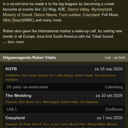
in a record time he made it to the big leagues by becoming a crowd
favourite at events like: DJ Mag, ADE,
Dance Valley
,
Mysteryland
,
Ministry of Sound
,
Dance Nature
,
Fuze outdoor
,
Crazyland
, Full Moon,
Nikki Beach
(WMC) and many more.
Ruben also gave the International market a wake-up call, by setting new
trends in all Europe, Asia And South America with his Tribal Sound.
→ lees meer
Uitgaansagenda Ruben Vitalis
ical
·
archief
KOTB
za 19 sep 2026
Ed Mission
,
Gina Storm
,
Iceman
,
Ko-c
,
Miss Dragon
,
Ruben Vitalis
,
Tony da Groove
,
Vandalos
DS party- en eventcenter
Culemborg
The Wedding
za 10 okt 2026
Francois
,
Gina Storm
,
Ko-c
,
Miss Dragon
,
Ruben Vitalis
,
The Darkraver
LAB-1
Eindhoven
Crazyland
za 7 nov 2026
Deepack
,
Dr. Rude
,
Erick E
,
Ko-c
,
Lexuz
,
Luna
,
Mental Theo
,
Michael Mess
,
Michael