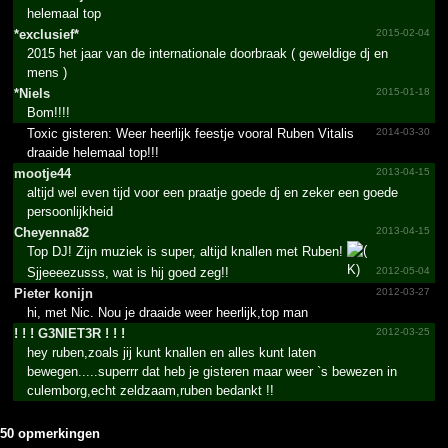
helemaal top
*exclusief*
2015-02-04
2015 het jaar van de internationale doorbraak ( geweldige dj en
mens )
*Niels
2015-01-18
Bom!!!!
Toxic gisteren: Weer heerlijk feestje vooral Ruben Vitalis
2014-03-30
draaide helemaal top!!!
mootje44
2013-04-15
altijd wel even tijd voor een praatje goede dj en zeker een goede
persoonlijkheid
Cheyenna82
2013-04-15
Top DJ! Zijn muziek is super, altijd knallen met Ruben!
Sjjeeeezusss, wat is hij goed zeg!!
2012-05-04
Pieter konijn
2012-03-27
hi, met Nic. Nou je draaide weer heerlijk,top man
!­ !­ !­ G3NIET3R !­ !­ !­
2012-03-25
hey ruben,zoals jij kunt knallen en alles kunt laten
bewegen.....superrr dat heb je gisteren maar weer `s bewezen in
culemborg,echt zeldzaam,ruben bedankt !!
50 opmerkingen