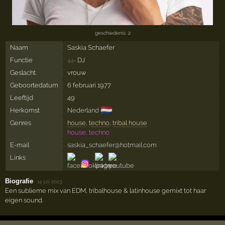
geschiedenis: 2
Naam
Saskia Schaefer
Functie
DJ
44×
Geslacht
vrouw
Geboortedatum
6 februari 1977
Leeftijd
49
🇳🇱
Herkomst
Nederland
Genres
house
,
techno
,
tribal house
house, techno
E-mail
saskia_schaefer@hotmail.com
Links
Biografie
·
14 juli 2023
Een sublieme mix van EDM, tribalhouse & latinhouse gemixt tot haar
eigen sound.