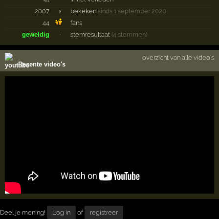
2007
×
bekeken
sinds 1 september 2020
44
fans
geweldig
·
stemresultaat
(4 stemmen)
overzicht van alle video's
Recente video's
Deel je mening!
Log in
of
registreer