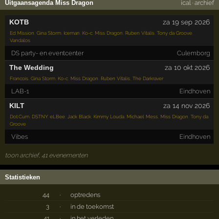
Uitgaansagenda Miss Dragon
ical
·
archief
KOTB
za 19 sep 2026
Ed Mission
,
Gina Storm
,
Iceman
,
Ko-c
,
Miss Dragon
,
Ruben Vitalis
,
Tony da Groove
,
Vandalos
DS party- en eventcenter
Culemborg
The Wedding
za 10 okt 2026
Francois
,
Gina Storm
,
Ko-c
,
Miss Dragon
,
Ruben Vitalis
,
The Darkraver
LAB-1
Eindhoven
KILT
za 14 nov 2026
Dot.Cum
,
DSTNY
,
eLBee
,
Jack Black
,
Kimmy Louda
,
Michael Mess
,
Miss Dragon
,
Tony da
Groove
Vibes
Eindhoven
toon archief, 41 evenementen
Statistieken
44
·
optredens
3
·
in de toekomst
41
·
in het verleden