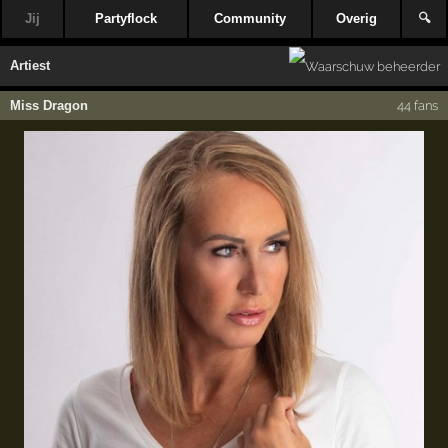
Jij
Partyflock
Community
Overig
🔍
Artiest
Miss Dragon
44 fans