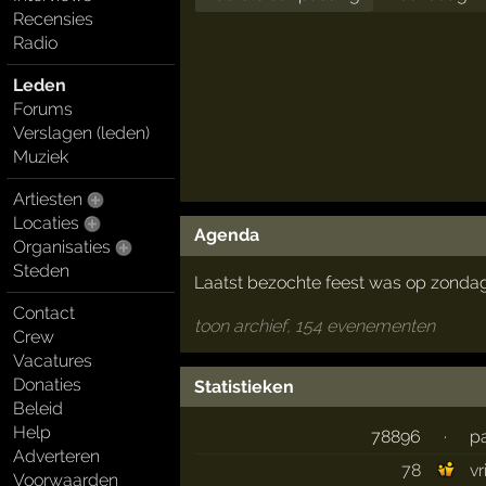
Recensies
Radio
Leden
Forums
Verslagen (leden)
Muziek
Artiesten
Locaties
Agenda
Organisaties
Steden
Laatst bezochte feest was op zondag
Contact
toon archief, 154 evenementen
Crew
Vacatures
Donaties
Statistieken
Beleid
Help
78896
·
p
Adverteren
78
v
Voorwaarden