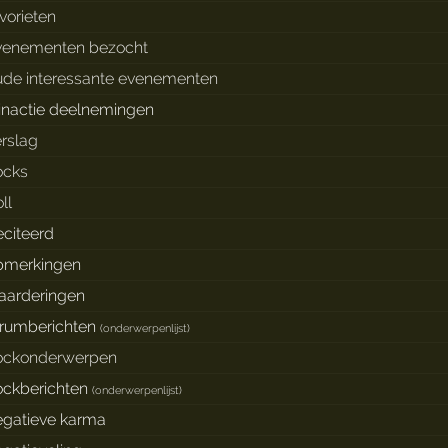
vorieten
venementen bezocht
ude interessante evenementen
inactie deelnemingen
erslag
ocks
ll
eciteerd
pmerkingen
aarderingen
orumberichten
(
onderwerpenlijst
)
lockonderwerpen
lockberichten
(
onderwerpenlijst
)
egatieve karma