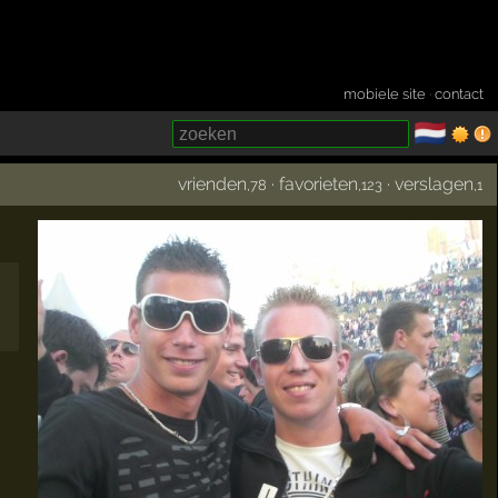
mobiele site
·
contact
🇳🇱
­
vrienden
·
favorieten
·
verslagen
,78
,123
,1