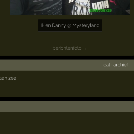
Ik en Danny @ Mysteryland
berichtenfoto →
ical
·
archief
aan zee