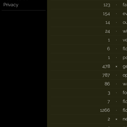
123
·
fa
Privacy
154
·
e
14
·
o
24
·
w
1
·
v
6
·
fl
1
·
po
478
×
g
787
·
o
86
·
w
3
·
f
7
·
f
1266
·
f
2
×
n