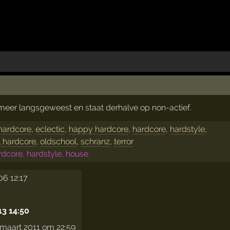
t meer langsgeweest en staat derhalve op non-actief.
 hardcore
,
eclectic
,
happy hardcore
,
hardcore
,
hardstyle
,
l hardcore
,
oldschool
,
schranz
,
terror
rdcore, hardstyle, house
06 12:17
13 14:50
maart 2011 om 22:59