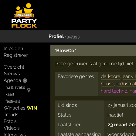
Profiel
· 317393
Inloggen
*BlowCo*
Registreren
Deze gebruiker is al geruime tijd nie
Overzicht
Nieuws
Favoriete genres
darkcore
,
early
Agenda
house
,
industria
nu & straks
hard techno, ha
kaart
festivals
Lid sinds
27 januari 20
Winacties
WIN
Trends
Status
inactief
Foto's
Laatst hier
23 maart 20
Video's
Laatste aanpassing
woensdag 2 
Interviews