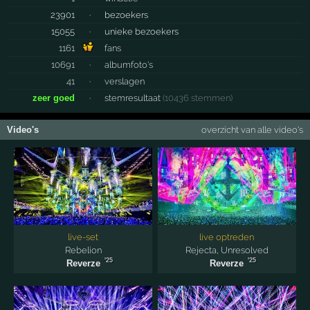
23901
·
bezoekers
15055
·
unieke bezoekers
1161
fans
10691
·
albumfoto's
41
·
verslagen
zeer goed
·
stemresultaat
(10436 stemmen)
Video's
overzicht van alle video's
live-set
live optreden
Rebelion
Rejecta
,
Unresolved
'25
'25
Reverze
Reverze