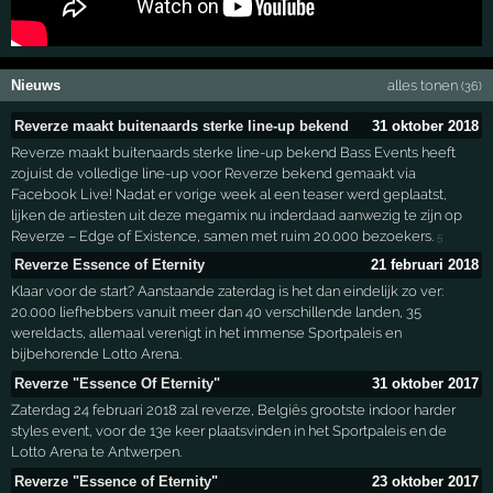
Nieuws
alles tonen
(36)
Reverze maakt buitenaards sterke line-up bekend
31 oktober 2018
Reverze maakt buitenaards sterke line-up bekend Bass Events heeft
zojuist de volledige line-up voor Reverze bekend gemaakt via
Facebook Live! Nadat er vorige week al een teaser werd geplaatst,
lijken de artiesten uit deze megamix nu inderdaad aanwezig te zijn op
Reverze – Edge of Existence, samen met ruim 20.000 bezoekers.
5
Reverze Essence of Eternity
21 februari 2018
Klaar voor de start? Aanstaande zaterdag is het dan eindelijk zo ver:
20.000 liefhebbers vanuit meer dan 40 verschillende landen, 35
wereldacts, allemaal verenigt in het immense Sportpaleis en
bijbehorende Lotto Arena.
Reverze "Essence Of Eternity"
31 oktober 2017
Zaterdag 24 februari 2018 zal reverze, Belgiës grootste indoor harder
styles event, voor de 13e keer plaatsvinden in het Sportpaleis en de
Lotto Arena te Antwerpen.
Reverze "Essence of Eternity"
23 oktober 2017