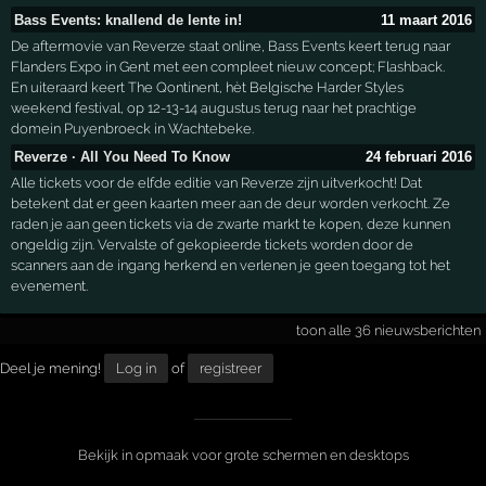
Bass Events: knallend de lente in!
11 maart 2016
De aftermovie van Reverze staat online, Bass Events keert terug naar
Flanders Expo in Gent met een compleet nieuw concept; Flashback.
En uiteraard keert The Qontinent, hèt Belgische Harder Styles
weekend festival, op 12-13-14 augustus terug naar het prachtige
domein Puyenbroeck in Wachtebeke.
Reverze · All You Need To Know
24 februari 2016
Alle tickets voor de elfde editie van Reverze zijn uitverkocht! Dat
betekent dat er geen kaarten meer aan de deur worden verkocht. Ze
raden je aan geen tickets via de zwarte markt te kopen, deze kunnen
ongeldig zijn. Vervalste of gekopieerde tickets worden door de
scanners aan de ingang herkend en verlenen je geen toegang tot het
evenement.
toon alle 36 nieuwsberichten
Deel je mening!
Log in
of
registreer
Bekijk in opmaak voor grote schermen en desktops