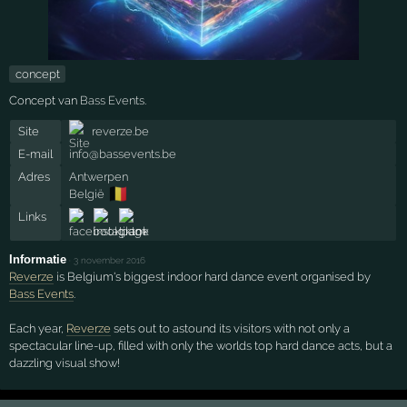
concept
Concept van
Bass Events
.
Site
reverze.be
E-mail
info@bassevents.be
Adres
Antwerpen
🇧🇪
België
Links
Informatie
·
3 november 2016
Reverze
is Belgium's biggest indoor hard dance event organised by
Bass Events
.
Each year,
Reverze
sets out to astound its visitors with not only a
spectacular line-up, filled with only the worlds top hard dance acts, but a
dazzling visual show!