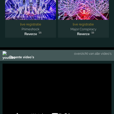
live registratie
live registratie
Primeshock
Major Conspiracy
'25
'25
Reverze
Reverze
overzicht van alle video's
Recente video's