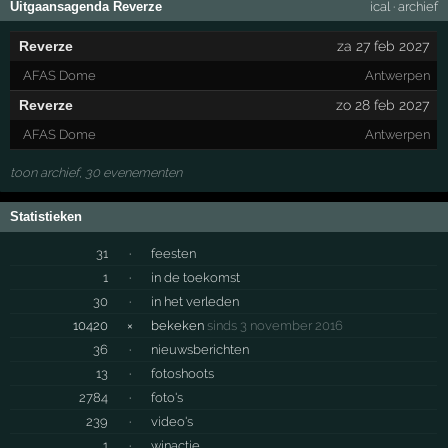
Uitgaansagenda Reverze
ical
·
archief
Reverze
za 27 feb 2027
AFAS Dome
Antwerpen
Reverze
zo 28 feb 2027
AFAS Dome
Antwerpen
toon archief, 30 evenementen
Statistieken
31
·
feesten
1
·
in de toekomst
30
·
in het verleden
10420
×
bekeken
sinds 3 november 2016
36
·
nieuwsberichten
13
·
fotoshoots
2784
·
foto's
239
·
video's
1
·
winactie