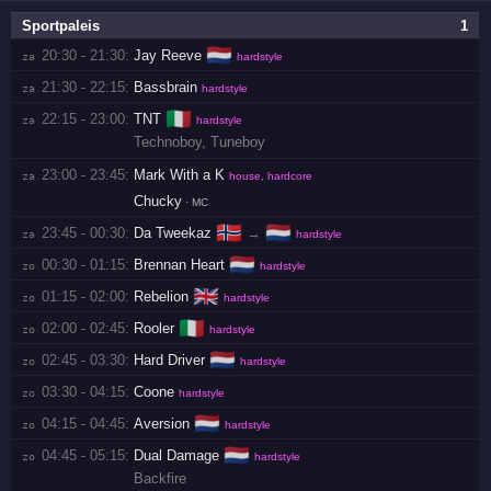
Sportpaleis
1
🇳🇱
20:30 - 21:30:
Jay Reeve
za 
hardstyle
21:30 - 22:15:
Bassbrain
za 
hardstyle
🇮🇹
22:15 - 23:00:
TNT
za 
hardstyle
Technoboy
,
Tuneboy
23:00 - 23:45:
Mark With a K
za 
house, hardcore
Chucky
· MC
🇳🇴
🇳🇱
23:45 - 00:30:
Da Tweekaz
→
za 
hardstyle
🇳🇱
00:30 - 01:15:
Brennan Heart
zo 
hardstyle
🇬🇧
01:15 - 02:00:
Rebelion
zo 
hardstyle
🇮🇹
02:00 - 02:45:
Rooler
zo 
hardstyle
🇳🇱
02:45 - 03:30:
Hard Driver
zo 
hardstyle
03:30 - 04:15:
Coone
zo 
hardstyle
🇳🇱
04:15 - 04:45:
Aversion
zo 
hardstyle
🇳🇱
04:45 - 05:15:
Dual Damage
zo 
hardstyle
Backfire