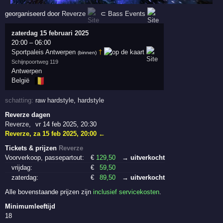
georganiseerd door
Reverze
⊂
Bass Events
zaterdag 15 februari 2025
20:00
–
06:00
Sportpaleis Antwerpen
†
(binnen)
Schijnpoortweg 119
Antwerpen
🇧🇪
België
schatting:
raw hardstyle
,
hardstyle
Reverze dagen
Reverze
,
vr 14 feb 2025, 20:30
Reverze
,
za 15 feb 2025, 20:00
←
Tickets & prijzen
Reverze
Voorverkoop, passepartout:
€
129
,50
→ uitverkocht
vrijdag:
€
59
,50
zaterdag:
€
89
,50
→ uitverkocht
Alle bovenstaande prijzen zijn
inclusief servicekosten
.
Minimumleeftijd
18