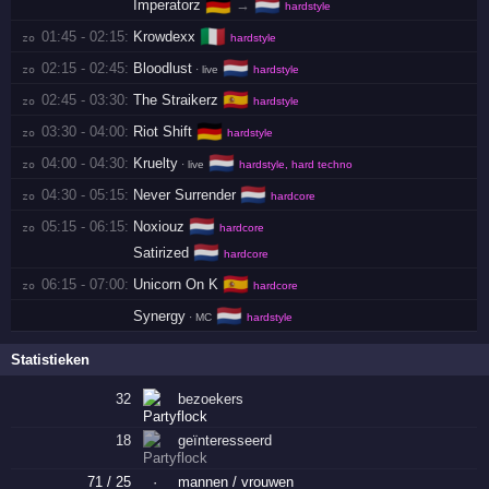
🇩🇪
🇳🇱
Imperatorz
→
hardstyle
🇮🇹
01:45 - 02:15:
Krowdexx
zo 
hardstyle
🇳🇱
02:15 - 02:45:
Bloodlust
zo 
· live
hardstyle
🇪🇸
02:45 - 03:30:
The Straikerz
zo 
hardstyle
🇩🇪
03:30 - 04:00:
Riot Shift
zo 
hardstyle
🇳🇱
04:00 - 04:30:
Kruelty
zo 
· live
hardstyle, hard techno
🇳🇱
04:30 - 05:15:
Never Surrender
zo 
hardcore
🇳🇱
05:15 - 06:15:
Noxiouz
zo 
hardcore
🇳🇱
Satirized
hardcore
🇪🇸
06:15 - 07:00:
Unicorn On K
zo 
hardcore
🇳🇱
Synergy
· MC
hardstyle
Statistieken
32
bezoekers
18
geïnteresseerd
71 / 25
·
mannen / vrouwen