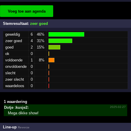
Voeg toe aan agenda
Stemresultaat:
zeer goed
geweldig
6
46%
zeer goed
4
31%
goed
2
15%
ok
0
voldoende
1
8%
onvoldoende
0
slecht
0
zeer slecht
0
waardeloos
0
1 waardering
Dotje :kusje2:
2025-02-27
Mega dikke show!
Line-up
Reverze