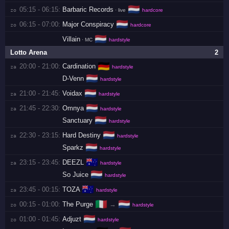
🇳🇱
05:15 - 06:15:
Barbaric Records
zo 
· live
hardcore
🇳🇱
06:15 - 07:00:
Major Conspiracy
zo 
hardcore
🇳🇱
Villain
· MC
hardstyle
Lotto Arena
2
🇩🇪
20:00 - 21:00:
Cardination
za 
hardstyle
🇳🇱
D-Venn
hardstyle
🇳🇱
21:00 - 21:45:
Voidax
za 
hardstyle
🇳🇱
21:45 - 22:30:
Omnya
za 
hardstyle
🇳🇱
Sanctuary
hardstyle
🇳🇱
22:30 - 23:15:
Hard Destiny
za 
hardstyle
🇳🇱
Sparkz
hardstyle
🇦🇺
23:15 - 23:45:
DEEZL
za 
hardstyle
🇳🇱
So Juice
hardstyle
🇦🇺
23:45 - 00:15:
TOZA
za 
hardstyle
🇮🇹
🇳🇱
00:15 - 01:00:
The Purge
→
zo 
hardstyle
🇳🇱
01:00 - 01:45:
Adjuzt
zo 
hardstyle