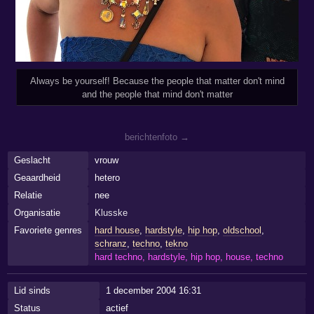
Always be yourself! Because the people that matter don't mind
and the people that mind don't matter
berichtenfoto →
Geslacht
vrouw
Geaardheid
hetero
Relatie
nee
Organisatie
Klusske
Favoriete genres
hard house
,
hardstyle
,
hip hop
,
oldschool
,
schranz
,
techno
,
tekno
hard techno, hardstyle, hip hop, house, techno
Lid sinds
1 december 2004 16:31
Status
actief