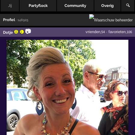
Jij
Partyflock
Community
Overig
🔍
Profiel
· 148925
📷
vrienden
·
favorieten
Dotje
,54
,106