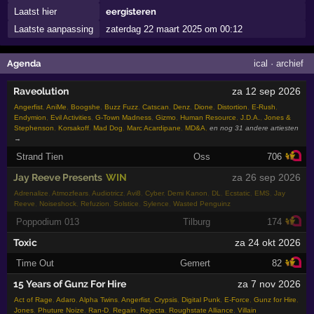
Laatst hier
eergisteren
Laatste aanpassing
zaterdag 22 maart 2025 om 00:12
Agenda
ical
·
archief
Raveolution
za 12 sep 2026
Angerfist
,
AniMe
,
Boogshe
,
Buzz Fuzz
,
Catscan
,
Denz
,
Dione
,
Distortion
,
E-Rush
,
Endymion
,
Evil Activities
,
G-Town Madness
,
Gizmo
,
Human Resource
,
J.D.A.
,
Jones &
Stephenson
,
Korsakoff
,
Mad Dog
,
Marc Acardipane
,
MD&A
,
en nog 31 andere artiesten
→
Strand Tien
Oss
706
Jay Reeve Presents
WIN
za 26 sep 2026
Adrenalize
,
Atmozfears
,
Audiotricz
,
Avi8
,
Cyber
,
Demi Kanon
,
DL
,
Ecstatic
,
EMS
,
Jay
Reeve
,
Noiseshock
,
Refuzion
,
Solstice
,
Sylence
,
Wasted Penguinz
Poppodium 013
Tilburg
174
Toxic
za 24 okt 2026
Time Out
Gemert
82
15 Years of Gunz For Hire
za 7 nov 2026
Act of Rage
,
Adaro
,
Alpha Twins
,
Angerfist
,
Crypsis
,
Digital Punk
,
E-Force
,
Gunz for Hire
,
Jones
,
Phuture Noize
,
Ran-D
,
Regain
,
Rejecta
,
Roughstate Alliance
,
Villain