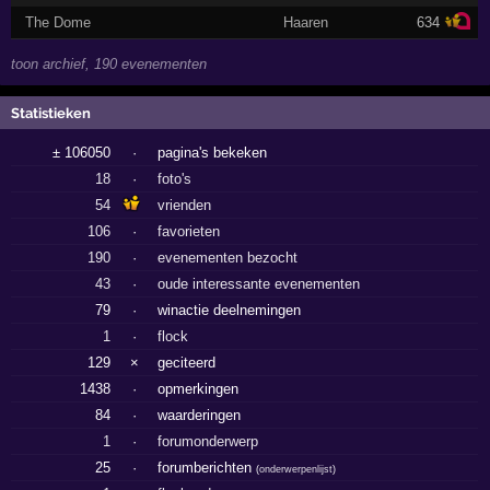
The Dome
Haaren
634
toon archief, 190 evenementen
Statistieken
± 106050
·
pagina's bekeken
18
·
foto's
54
vrienden
106
·
favorieten
190
·
evenementen bezocht
43
·
oude interessante evenementen
79
·
winactie deelnemingen
1
·
flock
129
×
geciteerd
1438
·
opmerkingen
84
·
waarderingen
1
·
forumonderwerp
25
·
forumberichten
(
onderwerpenlijst
)