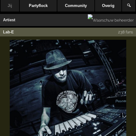
Jij
Partyflock
Community
Overig
🔍
Artiest
Lab-E
238 fans