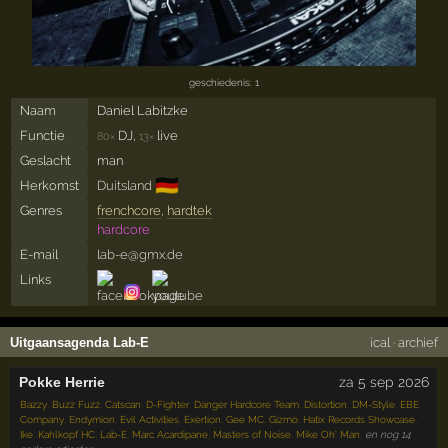
geschiedenis: 1
Naam
Daniel Labitzke
Functie
DJ,
live
80×
13×
Geslacht
man
🇩🇪
Herkomst
Duitsland
Genres
frenchcore
,
hardtek
hardcore
E-mail
lab-e@gmx.de
Links
Uitgaansagenda Lab-E
ical
·
archief
Pokke Herrie
za 5 sep 2026
Bazzy
,
Buzz Fuzz
,
Catscan
,
D-Fighter
,
Danger Hardcore Team
,
Distortion
,
DM-Style
,
EBE
Company
,
Endymion
,
Evil Activities
,
Exertion
,
Gee MC
,
Gizmo
,
Hatix Records Showcase
,
Ike
,
Kahlkopf HC
,
Lab-E
,
Marc Acardipane
,
Masters of Noise
,
Mike Oh' Man
,
en nog 14