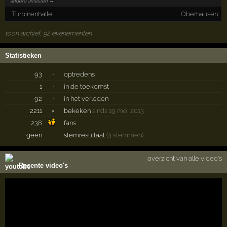
andere artiesten →
Turbinenhalle
Oberhausen
toon archief, 92 evenementen
Statistieken
93
·
optredens
1
·
in de toekomst
92
·
in het verleden
2211
×
bekeken
sinds 19 mei 2013
238
fans
geen
stemresultaat
(3 stemmen)
overzicht van alle video's
Recente video's