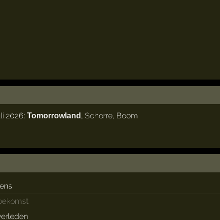
li 2026:
,
Schorre
,
Boom
Tomorrowland
dens
toekomst
 verleden