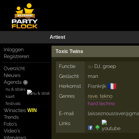
Artiest
Inloggen
Toxic Twins
Registreren
Functie
DJ, groep
15×
Overzicht
Nieuws
Geslacht
man
Agenda
🇫🇷
Herkomst
Frankrijk
nu & straks
Genres
rave
,
tekno
kaart
hard techno
festivals
Winacties
WIN
E-mail
laisseznousraver@gma
Trends
Links
Foto's
Video's
Interviews