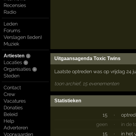
Recensies
Radio
Leden
Forums
Verslagen (leden)
Muziek
Artiesten
Uitgaansagenda Toxic Twins
Locaties
Organisaties
Laatste optreden was op vrijdag 24 ju
Steden
toon archief, 15 evenementen
Contact
Crew
Vacatures
Statistieken
Donaties
Beleid
15
·
optre
Help
geen
·
in de 
Adverteren
15
·
in het
Voorwaarden