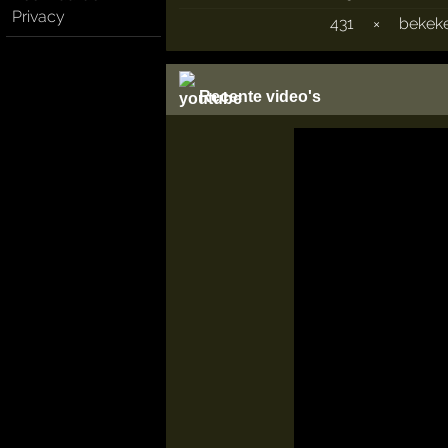
Privacy
431
×
bekek
Recente video's