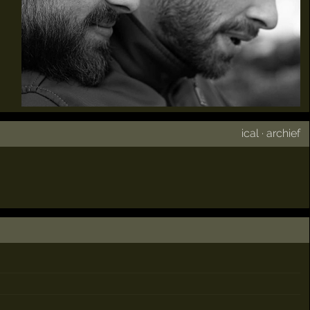
ical
·
archief