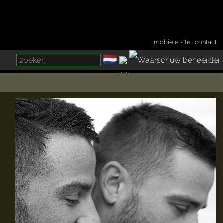
mobiele site
·
contact
🇳🇱
­