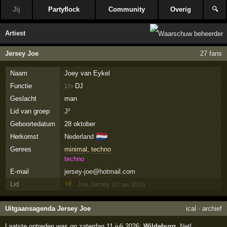
Jij
Partyflock
Community
Overig
🔍
Artiest
Jersey Joe
27 fans
Naam
Joey van Eykel
Functie
DJ
17×
Geslacht
man
Lid van groep
J²
Geboortedatum
28 oktober
🇳🇱
Herkomst
Nederland
Genres
minimal
,
techno
techno
E-mail
jersey-joe@hotmail.com
Lid
Joe Jersey
(27 apr 2012)
Uitgaansagenda Jersey Joe
ical
·
archief
Laatste optreden was op zaterdag 11 juli 2026:
Wildeburg
,
Netl
,