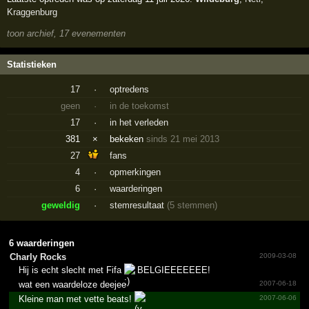
Kraggenburg
toon archief, 17 evenementen
Statistieken
17
·
optredens
geen
·
in de toekomst
17
·
in het verleden
381
×
bekeken
sinds 21 mei 2013
27
fans
4
·
opmerkingen
6
·
waarderingen
geweldig
·
stemresultaat
(5 stemmen)
6 waarderingen
Charly Rocks
2009-03-08
Hij is echt slecht met Fifa
BELGIEEEEEEE!
wat een waardeloze deejee
2007-06-18
Kleine man met vette beats!
2007-06-06