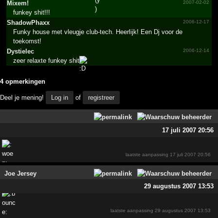
Mixem!
2007-02-02
funkey shit!!!
ShadowPhaxx
2006-12-17
Funky house met vleugje club-tech. Heerlijk! Een Dj voor de
toekomst!
Dystielec
2006-12-14
zeer relaxte funkey shit
4 opmerkingen
Deel je mening!
Log in
of
registreer
17 juli 2007 20:56
laatste aanpassing
17 juli 2007 20:56
Joe Jersey
29 augustus 2007 13:53
laatste aanpassing
29 augustus 2007 13:53