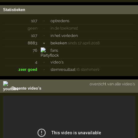
Statistieken
107
·
optredens
geen
·
in de toekomst
107
·
in het verleden
8883
×
bekeken
sinds 17 april 2018
76
fans
4
·
video's
zeer goed
·
stemresultaat
(6 stemmen)
overzicht van alle video's
Recente video's