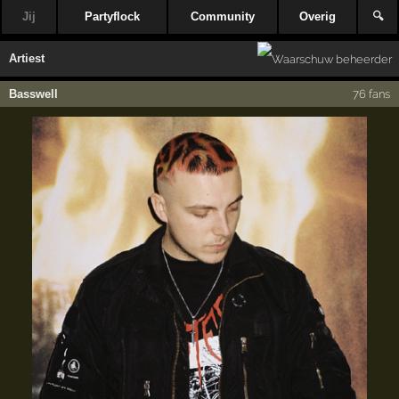
Jij
Partyflock
Community
Overig
🔍
Artiest
Basswell
76 fans