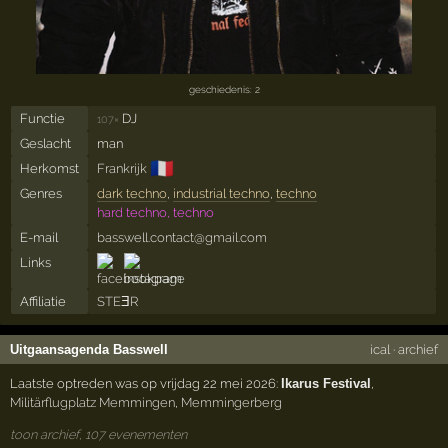
geschiedenis: 2
Functie
DJ
107×
Geslacht
man
🇫🇷
Herkomst
Frankrijk
Genres
dark techno
,
industrial techno
,
techno
hard techno, techno
E-mail
basswell.contact@gmail.com
Links
Affiliatie
STEƎR
Uitgaansagenda Basswell
ical
·
archief
Laatste optreden was op vrijdag 22 mei 2026:
Ikarus Festival
,
Militärflugplatz Memmingen
,
Memmingerberg
toon archief, 107 evenementen