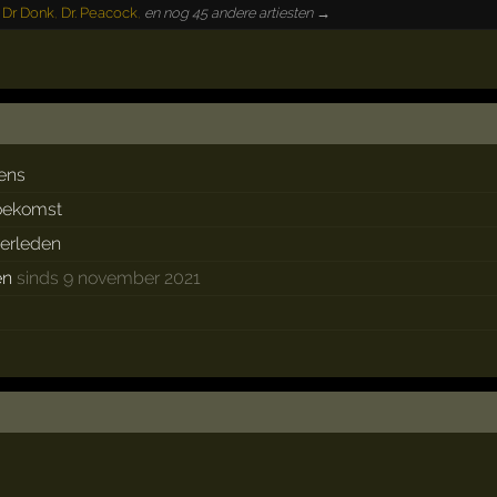
,
Dr Donk
,
Dr. Peacock
,
en nog 45 andere artiesten →
ens
toekomst
verleden
en
sinds 9 november 2021