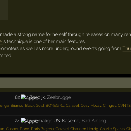
nt made a strong name for herself through releases on many r
el
's technique is one of her main features.
promoters as well as more underground events going from
Thu
imited.
82
Zeedijk
,
Zeebrugge
enga
,
Biianco
,
Black Gold
,
BOY&GIRL
,
Caravel
,
Cosy Mozzy
,
Cringey
,
CVNTS
24
Ehemalige US-Kaserne
,
Bad Aibling
adi Casper
,
Bonq
,
Boris Brejcha
,
Caravel
,
Charleen Herzig
,
Charlie Sparks
,
Cl