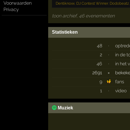
Voorwaarden
Dentiknoxx
,
DJ Contest Winner
,
Dodobeatz
Privacy
toon archief, 46 evenementen
Statistieken
48
·
optred
2
·
in de 
46
·
in het 
2691
×
bekek
9
fans
1
·
video
Muziek