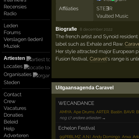
Recensies
Affiliaties
STEƎR
Radio
Vaulted Music
Leden
Biografie
·
8 december 2022
Forums
The french artist and Synoid reside
Verslagen (leden)
label such as Exhale and Raw.
Carav
Muziek
Her style attracted major European 
Artiesten
Fusion festival,
Caravel
's range is unl
Locaties
Organisaties
Steden
Uitgaansagenda Caravel
Contact
Crew
WECANDANCE
Vacatures
AMIYA
,
Ape Drums
,
ARTER
,
Bastin
,
BAVR
,
B
Donaties
nog 17 andere artiesten →
Beleid
Echelon Festival
Help
Adverteren
99PRBLMZ
,
A.N.I
,
Andy Domingo
,
Anxa
,
Ark