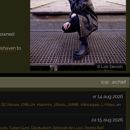
enowned
ishaven
to
©
Loic Dervish
ical
·
archief
vr 14 aug 2026
,
DC Noises
,
EMILIJA
,
Hakimm
,
J.Roots
,
JAMIIE
,
Kilimanjaro
,
L-Fêtes
,
en
za 15 aug 2026
oudy
,
Cyber Gunz
,
Dasstudach
,
Deborah de Luca
,
Dennis Reif
,