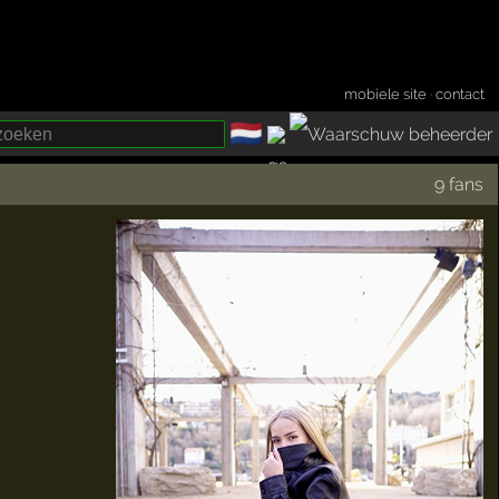
mobiele site
·
contact
🇳🇱
­
9 fans