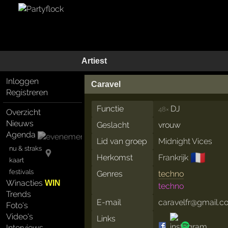
Artiest
Inloggen
Caravel
Registreren
Functie
DJ
48×
Overzicht
Nieuws
Geslacht
vrouw
Agenda
Lid van groep
Midnight Vices
nu & straks
🇫🇷
Herkomst
Frankrijk
kaart
festivals
Genres
techno
Winacties
WIN
techno
Trends
E-mail
caravelfr@gmail.
Foto's
Video's
Links
Interviews