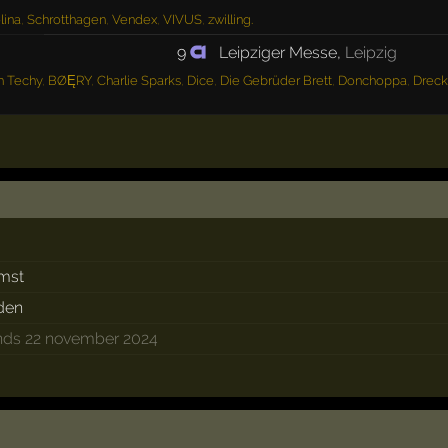
lina
,
Schrotthagen
,
Vendex
,
VIVUS
,
zwilling.
9
Leipziger Messe
,
Leipzig
n Techy
,
BØĘRY
,
Charlie Sparks
,
Dice
,
Die Gebrüder Brett
,
Donchoppa
,
Dreck
omst
eden
nds 22 november 2024