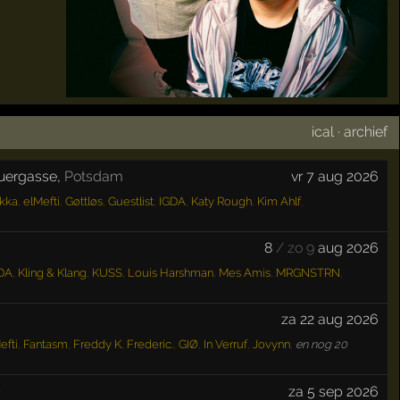
ical
·
archief
auergasse
,
Potsdam
vr 7 aug 2026
kka
,
elMefti
,
Gøttløs
,
Guestlist
,
IGDA
,
Katy Rough
,
Kim Ahlf
,
8
/ zo 9
aug 2026
DA
,
Kling & Klang
,
KUSS
,
Louis Harshman
,
Mes Amis
,
MRGNSTRN
,
za 22 aug 2026
efti
,
Fantasm
,
Freddy K
,
Frederic.
,
GIØ
,
In Verruf
,
Jovynn
,
en nog 20
r
za 5 sep 2026