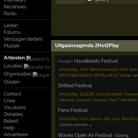
Recensies
Radio
Leden
Forums
Verslagen (leden)
Muziek
Uitgaansagenda 2Hot2Play
Artiesten
Havelbeats Festival
morgen:
Locaties
2Hot2Play
,
A.N.I
,
Alfred Heinrichs
,
AVE
,
Ben 
Organisaties
KISTENBRÜGGER
,
KNTRLVRLST
,
Kø:lab
,
en
Steden
Shifted Festival
Contact
2Hot2Play
,
3LEEZA
,
Cara Elizabeth
,
Charlee
Crew
Nikolina
,
Ozzwald
,
Paraçek
,
Part Time Killer
Vacatures
Ferra Festival
Donaties
2Hot2Play
,
A.N.I
,
Alarico
,
Ally
,
Azyr
,
Ben Kloc
Beleid
andere artiesten →
Help
Adverteren
Waves Open Air Festival
·
Closing