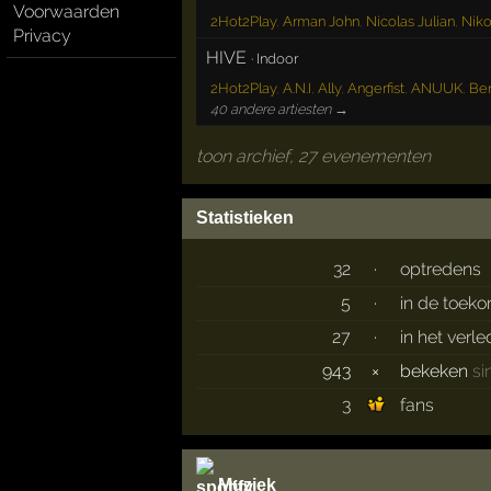
Voorwaarden
2Hot2Play
,
Arman John
,
Nicolas Julian
,
Niko
Privacy
HIVE
·
Indoor
2Hot2Play
,
A.N.I
,
Ally
,
Angerfist
,
ANUUK
,
Be
40 andere artiesten →
toon archief, 27 evenementen
Statistieken
32
·
optredens
5
·
in de toek
27
·
in het verl
943
×
bekeken
si
3
fans
Muziek