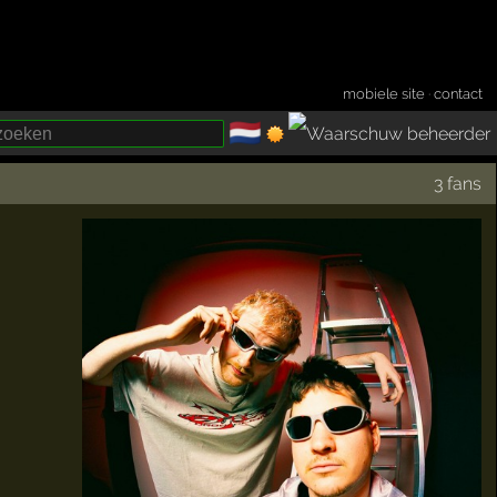
mobiele site
·
contact
🇳🇱
­
3 fans