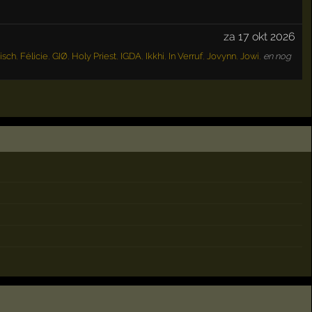
za 17 okt 2026
isch
,
Félicie
,
GIØ
,
Holy Priest
,
IGDA
,
Ikkhi
,
In Verruf
,
Jovynn
,
Jowi
,
en nog