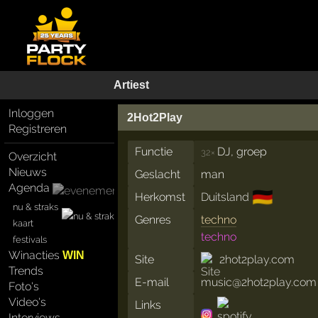
Artiest
Inloggen
2Hot2Play
Registreren
Functie
DJ, groep
32×
Overzicht
Nieuws
Geslacht
man
Agenda
🇩🇪
Herkomst
Duitsland
nu & straks
Genres
techno
kaart
techno
festivals
Winacties
WIN
Site
2hot2play.com
Trends
E-mail
music@2hot2play.com
Foto's
Video's
Links
Interviews