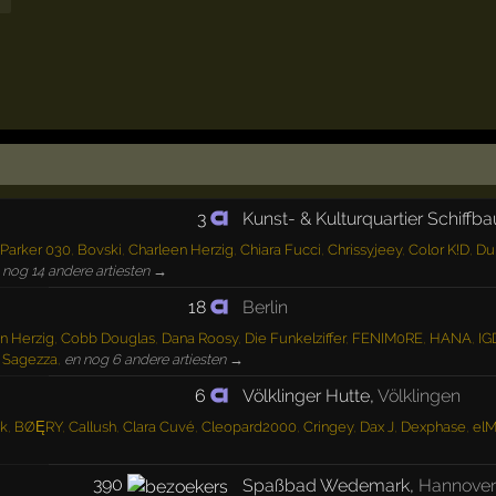
3
Kunst- & Kulturquartier Schiffb
Parker 030
,
Bovski
,
Charleen Herzig
,
Chiara Fucci
,
Chrissyjeey
,
Color K!D
,
Du
 nog 14 andere artiesten →
18
Berlin
n Herzig
,
Cobb Douglas
,
Dana Roosy
,
Die Funkelziffer
,
FENIM0RE
,
HANA
,
IG
,
Sagezza
,
en nog 6 andere artiesten →
6
Völklinger Hutte
,
Völklingen
k
,
BØĘRY
,
Callush
,
Clara Cuvé
,
Cleopard2000
,
Cringey
,
Dax J
,
Dexphase
,
elM
390
Spaßbad Wedemark
,
Hannove