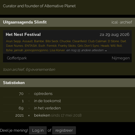
Curator and founder of Alternative Planet
Uitgaansagenda Slimfit
ical
·
archief
Het Nest Festival
za 29 aug 2026
Arun Sepp
,
Assault
,
Bambé
,
Bibi Seck
,
Chuckie
,
Cleanfield
,
Club Calimari
,
D Stone
,
Dart
,
Dave Nunes
,
ENTASIA
,
Esch
,
Fenrick
,
Franky Sticks
,
Girls Don't Sync
,
Heads Will Roll
,
Itshe
,
jannah
,
jonnojonnojonno
,
Lisa Korver
,
en nog 15 andere artiesten →
Goffertpark
Nijmegen
toon archief, 69 evenementen
Statistieken
70
·
optredens
1
·
in de toekomst
69
·
in het verleden
2021
×
bekeken
sinds 17 mei 2018
Deel je mening!
Log in
of
registreer