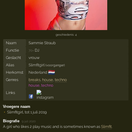
geschiedenis: 4
Naam
Sammie Straub
Functie
DJ
70×
Geslacht
vrouw
Alias
Slimfitgirl
(voorganger)
🇳🇱
Herkomst
Nederland
Genres
breaks
,
house
,
techno
house, techno
Links
Vroegere naam
Slimfitgirl, tot 1 juli 2019
Biografie
·
9 juli 2020
A girl who likes 2 play music and is sometimes known as
Slimfit
.