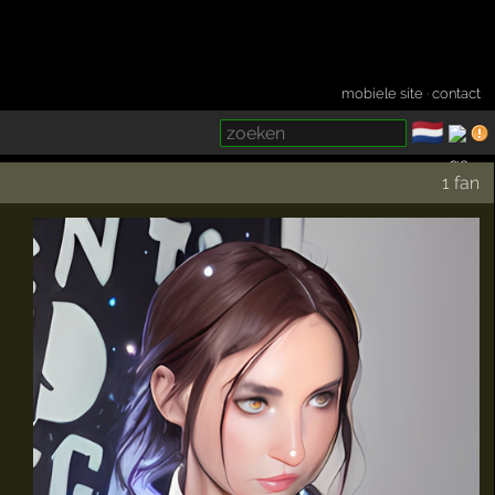
mobiele site
·
contact
🇳🇱
­
1 fan