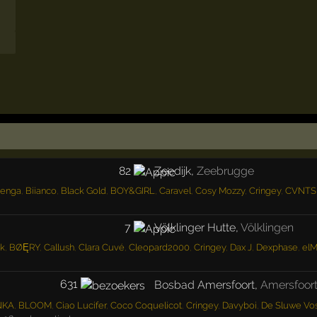
82
Zeedijk
,
Zeebrugge
enga
,
Biianco
,
Black Gold
,
BOY&GIRL
,
Caravel
,
Cosy Mozzy
,
Cringey
,
CVNTS
7
Völklinger Hutte
,
Völklingen
k
,
BØĘRY
,
Callush
,
Clara Cuvé
,
Cleopard2000
,
Cringey
,
Dax J
,
Dexphase
,
elM
631
Bosbad Amersfoort
,
Amersfoor
NKA
,
BLOOM
,
Ciao Lucifer
,
Coco Coquelicot
,
Cringey
,
Davyboi
,
De Sluwe Vo