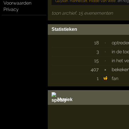
Guylian
,
Hannecart
,
Hidde van Wee
,
en nog
Voorwaarden
Privacy
toon archief, 15 evenementen
Statistieken
18
·
optrede
3
·
in de t
15
·
in het v
407
×
bekeke
1
fan
Muziek