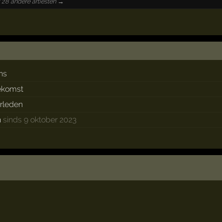
 28 andere artiesten →
ns
oekomst
erleden
n
sinds 9 oktober 2023