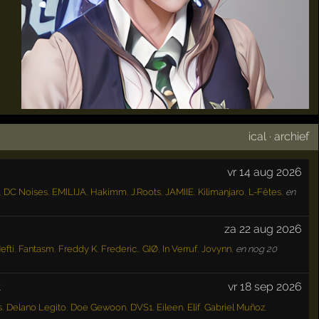
ical
·
archief
vr 14 aug 2026
,
DC Noises
,
EMILIJA
,
Hakimm
,
J.Roots
,
JAMIIE
,
Kilimanjaro
,
L-Fêtes
,
en
za 22 aug 2026
efti
,
Fantasm
,
Freddy K
,
Frederic.
,
GIØ
,
In Verruf
,
Jovynn
,
en nog 20
t
vr 18 sep 2026
s
,
Delano Legito
,
Doe Gewoon
,
DVS1
,
Eileen
,
Elif
,
Gabriel Muñoz
,