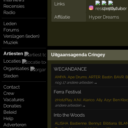
Links
Recensies
Radio
Affiliatie
Hyper Dreams
Leden
Forums
Verslagen (leden)
Muziek
Artiesten
Uitgaansagenda Cringey
Locaties
Organisaties
WECANDANCE
Steden
AMIYA
,
Ape Drums
,
ARTER
,
Bastin
,
BAVR
,
B
nog 17 andere artiesten →
Contact
Ferra Festival
Crew
Vacatures
2Hot2Play
,
A.N.I
,
Alarico
,
Ally
,
Azyr
,
Ben Kloc
Donaties
andere artiesten →
Beleid
Into the Woods
Help
ALISHA
,
Bastienne
,
Benny2
,
Bibtiana
,
BLA
Adverteren