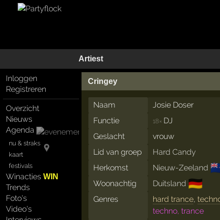
Artiest
Inloggen
Cringey
Registreren
Naam
Josie Doser
Overzicht
Nieuws
Functie
DJ
18×
Agenda
Geslacht
vrouw
nu & straks
Lid van groep
Hard Candy
kaart
🇳
festivals
Herkomst
Nieuw-Zeeland
Winacties
WIN
🇩🇪
Woonachtig
Duitsland
Trends
Foto's
Genres
hard trance
,
techn
Video's
techno, trance
Interviews