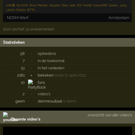
ANNĒ
,
BLOOM
,
Boss Priester
,
Davyboi
,
Deer Jade
,
Elif
,
Freddi
,
future.666
,
Gaskin
,
Jyoty
,
Lamsi
,
Obskür
,
ØTTA
NDSM-Werf
Amsterdam
toon archief, 51 evenementen
Statistieken
58
·
optredens
7
·
in de toekomst
51
·
in het verleden
2161
×
bekeken
sinds 17 april 2022
10
fans
2
·
video's
geen
stemresultaat
(1 stem)
overzicht van alle video's
Recente video's