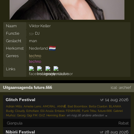
Naam
Viktor Keller
Functie
DJ
59×
Geslacht
man
🇳🇱
Herkomst
Nederland
Genres
techno
techno
Links
Uitgaansagenda future.666
ical
·
archief
Glitch Festival
vr 14 aug 2026
Adrián Mills
,
Amelie Lens
,
AMORAL
,
ANNĒ
,
Bad Boombox
,
Bella Claxton
,
BLANKA
,
Budg
,
Cloudy
,
Echofaze
,
Elli Acula
,
Entasia
,
FENIM0RE
,
Funk Tribu
,
future.666
,
Gabriel
Muñoz
,
Georg
,
Gigi FM
,
GVZ
,
Henning Baer
,
en nog 26 andere artiesten →
Gianpula
Rabat
Nibirii Festival
vr 28 aug 2026