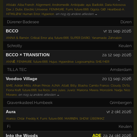
Afolabi
,
Alba Franch
,
Alignment
,
Andromedik
,
Anticipate
,
aya
,
Badlokk
,
Daria Kolosova
,
Dax J
,
Dubs
,
Electric Universe
,
FENIM0RE
,
Fumi
,
future.666
,
Gigola
,
GIØ
,
Heartbeat-A
,
HiTMiLØW
,
Human Error
,
Hyperion
,
en nog 29 andere artiesten →
Dürener Badesee
Düren
BCCO
vr 11 sep 2026
ANNA & Ramón
,
Critical Error 404
,
future.666
,
SUPER DARIO
,
Yanamaste
,
Zahnatzin
Schrotty
Keulen
BCCO × TRANSITION
za 12 sep 2026
ANNĒ
,
FENIM0RE
,
future.666
,
Hujus
,
Hyperdrive
,
Logosamphia
,
SHE/HER
TILLA TEC
Amsterdam
Voodoo Village
zo 13 sep 2026
&ME
,
Adrián Mills
,
Afnan Prince
,
AJNA
,
Allatt
,
Billy
,
Blasha
,
Camilo Franco
,
Cloudy
,
DVS1
,
Fiona Kraft
,
future.666
,
Isa Roos
,
Jimi Jules
,
Juwlz
,
Mariona
,
Meera
,
Monolink
,
Nadja
,
Nico
Morano
,
en nog 14 andere artiesten →
Gravenkasteel Humbeek
Grimbergen
Aura
vr 2 okt 2026
Alarico
,
Chlär
,
Freddy K
,
Fumi
,
future.666
,
MARRØN
,
SHDW
,
ÜBERKIKZ
Fi
Keulen
Into the Woods
ADE
za 24 okt 2026