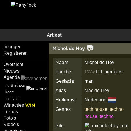
Artiest
📷
Inloggen
Michel de Hey
Registreren
Naam
Michel de Hey
Overzicht
Nieuws
Functie
DJ, producer
1563×
Agenda
Geslacht
man
nu & straks
Alias
Mac de Hey
kaart
🇳🇱
festivals
Herkomst
Nederland
WIN
Winacties
Genres
tech house
,
techno
Trends
house, techno
Foto's
Video's
Site
micheldehey.com
Interviews