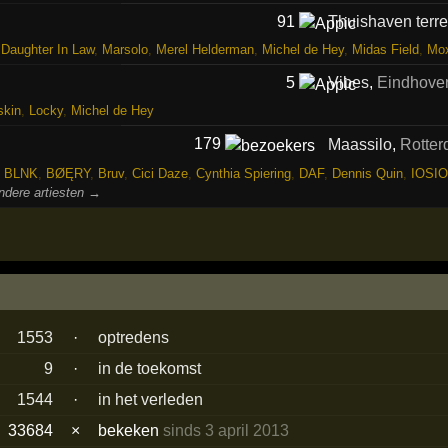
91
Thuishaven terre
,
Daughter In Law
,
Marsolo
,
Merel Helderman
,
Michel de Hey
,
Midas Field
,
Mo
5
Vibes
,
Eindhove
skin
,
Locky
,
Michel de Hey
179
Maassilo
,
Rotte
,
BLNK
,
BØĘRY
,
Bruv
,
Cici Daze
,
Cynthia Spiering
,
DAF
,
Dennis Quin
,
IOSIO
ndere artiesten →
1553
·
optredens
9
·
in de toekomst
1544
·
in het verleden
33684
×
bekeken
sinds 3 april 2013