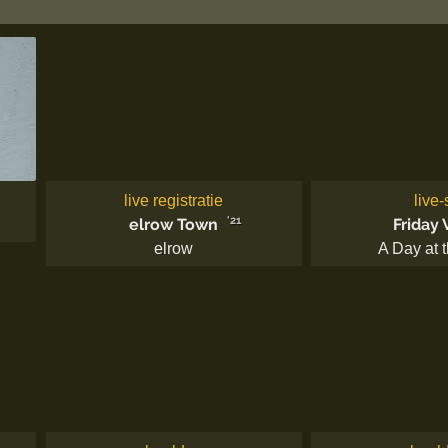
live registratie
live-
'21
elrow Town
Friday 
elrow
A Day at 