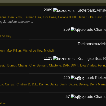
2089
Sloterpark
,
Amst
ienne
,
Ben Sims
,
Carmen Lisa
,
Cici Daze
,
Collabs 3000
,
Denis Sulta
,
East E
og 21 andere artiesten →
259
Colorado Charli
l de Hey
Toekomstmuziek
own
,
Max Kilian
,
Michel de Hey
,
Michelin
1123
Kralingse Bos
,
R
esic
,
Bumpr
,
Changi
,
Cher Semain
,
Claptone
,
DAF
,
DIMII
,
Eva Vrijdag
,
Fenri
420
Sportpark Rieke
ga
,
Campz
,
Cristian D
,
D.E
,
Damie
,
Daniq
,
Dash
,
Dazey
,
Delany
,
Demi Maria
57
Colorado Charli
ildish