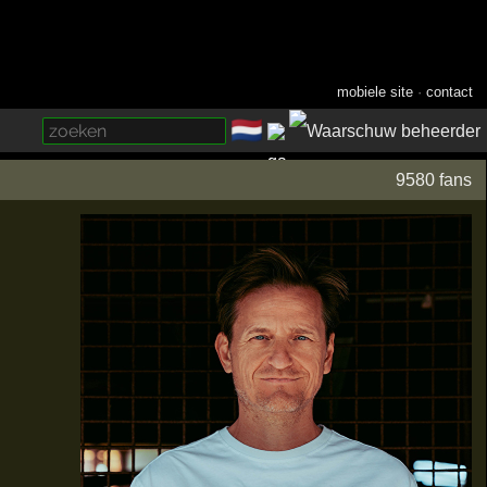
mobiele site
·
contact
🇳🇱
­
9580 fans