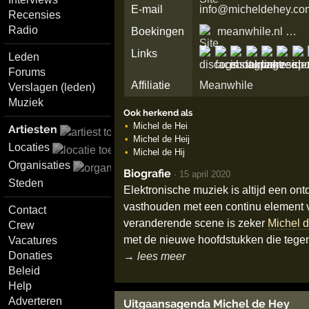
E-mail
info@micheldehey.co
Recensies
Radio
Boekingen
meanwhile.nl …
Links
Leden
Forums
Affiliatie
Meanwhile
Verslagen (leden)
Muziek
Ook herkend als
Michel de Hei
Artiesten
Michel de Heij
Locaties
Michel de Hij
Organisaties
Biografie
·
15 april 2020
Steden
Elektronische muziek is altijd een o
vasthouden met een continu element va
Contact
veranderende scene is zeker
Michel 
Crew
met de nieuwe hoofdstukken die tegen
Vacatures
Donaties
→ lees meer
Beleid
Help
Adverteren
Uitgaansagenda Michel de Hey