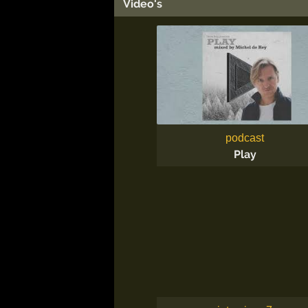
Video's
podcast
Play