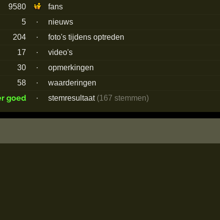
9580
fans
5
·
nieuws
204
·
foto's tijdens optreden
17
·
video's
30
·
opmerkingen
58
·
waarderingen
er goed
·
stemresultaat
(167 stemmen)