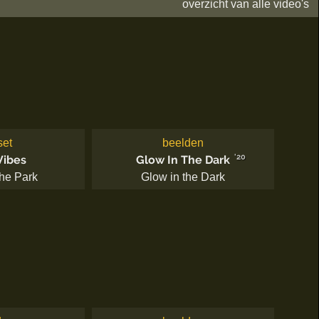
overzicht van alle video's
set
beelden
'20
Vibes
Glow In The Dark
the Park
Glow in the Dark