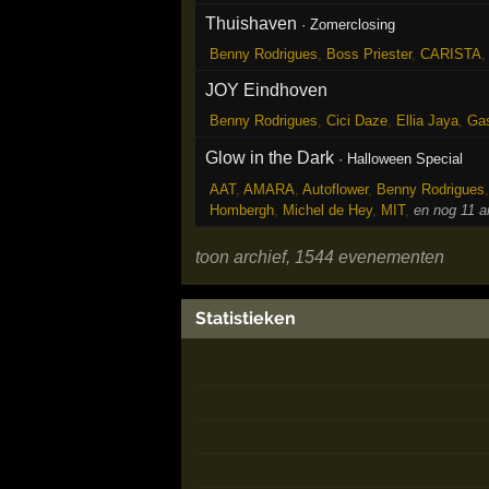
Thuishaven
·
Zomerclosing
Benny Rodrigues
,
Boss Priester
,
CARISTA
JOY Eindhoven
Benny Rodrigues
,
Cici Daze
,
Ellia Jaya
,
Ga
Glow in the Dark
·
Halloween Special
AAT
,
AMARA
,
Autoflower
,
Benny Rodrigues
Hombergh
,
Michel de Hey
,
MIT
,
en nog 11 a
toon archief, 1544 evenementen
Statistieken