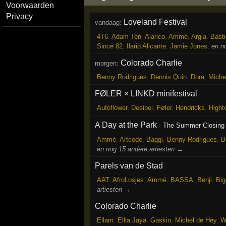
Voorwaarden
Privacy
Loveland Festival
vandaag:
4T6
,
Adam Ten
,
Alarico
,
Ammé
,
Argia
,
Bast
Since 82
,
Ilario Alicante
,
Jamie Jones
,
en n
Colorado Charlie
morgen:
Benny Rodrigues
,
Dennis Quin
,
Dora
,
Miche
FØLER × LINKD minifestival
Autoflower
,
Desibel
,
Føler
,
Hendricks
,
Hight
A Day at the Park
·
The Summer Closing
Ammé
,
Artcode
,
Baggi
,
Benny Rodrigues
,
B
en nog 15 andere artiesten →
Parels van de Stad
AAT
,
AfroLosjes
,
Ammé
,
BASSA
,
Benji
,
Big
artiesten →
Colorado Charlie
Ellam
,
Ellia Jaya
,
Gaskin
,
Michel de Hey
,
W