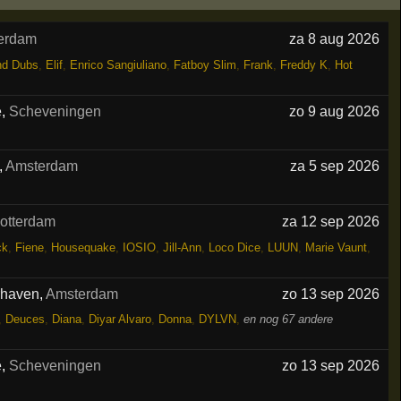
erdam
za 8 aug 2026
nd Dubs
,
Elif
,
Enrico Sangiuliano
,
Fatboy Slim
,
Frank
,
Freddy K
,
Hot
e
,
Scheveningen
zo 9 aug 2026
,
Amsterdam
za 5 sep 2026
otterdam
za 12 sep 2026
ck
,
Fiene
,
Housequake
,
IOSIO
,
Jill-Ann
,
Loco Dice
,
LUUN
,
Marie Vaunt
,
rhaven
,
Amsterdam
zo 13 sep 2026
,
Deuces
,
Diana
,
Diyar Alvaro
,
Donna
,
DYLVN
,
en nog 67 andere
e
,
Scheveningen
zo 13 sep 2026