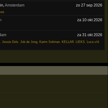
in
,
Amsterdam
zo 27 sep 2026
xes
n
za 10 okt 2026
rdam
za 31 okt 2026
,
Jessie Dols
,
Job de Jong
,
Karim Soliman
,
KELLAR
,
LIEKS
,
Luca v/d