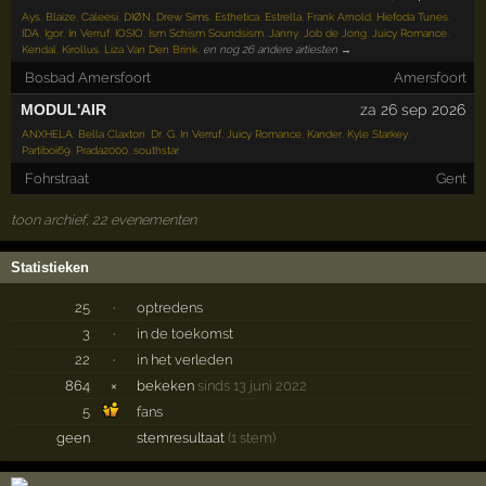
Ays
,
Blaize
,
Caleesi
,
DIØN
,
Drew Sims
,
Esthetica
,
Estrella
,
Frank Arnold
,
Hiefoda Tunes
,
IDA
,
Igor
,
In Verruf
,
IOSIO
,
Ism Schism Soundsism
,
Janny
,
Job de Jong
,
Juicy Romance
,
Kendal
,
Kirollus
,
Liza Van Den Brink
,
en nog 26 andere artiesten →
Bosbad Amersfoort
Amersfoort
MODUL'AIR
za 26 sep 2026
ANXHELA
,
Bella Claxton
,
Dr. G
,
In Verruf
,
Juicy Romance
,
Kander
,
Kyle Starkey
,
Partiboi69
,
Prada2000
,
southstar
Fohrstraat
Gent
toon archief, 22 evenementen
Statistieken
25
·
optredens
3
·
in de toekomst
22
·
in het verleden
864
×
bekeken
sinds 13 juni 2022
5
fans
geen
stemresultaat
(1 stem)