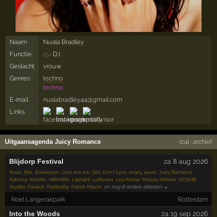
Naam
Nuala Bradley
Functie
DJ
25×
Geslacht
vrouw
Genres
techno
techno
E-mail
nualabradley44@gmail.com
Links
Uitgaansagenda Juicy Romance
ical
·
archief
Blijdorp Festival
za 8 aug 2026
Besic
,
Bkk
,
Bokoesam
,
Cold Ass Ice
,
Girls Don't Sync
,
imarly
,
jewel
,
Juicy Romance
,
Kahorsa
,
Kinetiks
,
KIRAKIRA
,
Lashanti
,
Leftovers
,
Lisa Korver
,
Moody Mehran
,
NOSHIE
,
Nyarko
,
Paralich
,
Partiboi69
,
Patrick Mason
,
en nog 8 andere artiesten →
Roel Langerakpark
Rotterdam
Into the Woods
za 19 sep 2026