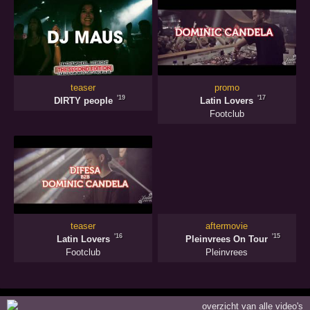
teaser
promo
'19
'17
DIRTY people
Latin Lovers
Footclub
teaser
aftermovie
'16
'15
Latin Lovers
Pleinvrees On Tour
Footclub
Pleinvrees
overzicht van alle video's