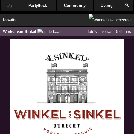
Jij
Partyflock
Community
Overig
🔍
Locatie
Winkel van Sinkel
foto's
·
nieuws
·
578 fans