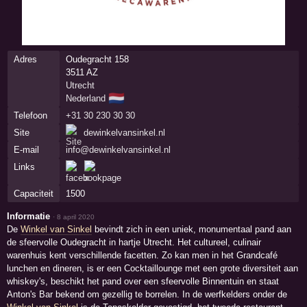
Adres
Oudegracht 158
3511 AZ
Utrecht
🇳🇱
Nederland
Telefoon
+31 30 230 30 30
Site
dewinkelvansinkel.nl
E-mail
info@dewinkelvansinkel.nl
Links
Capaciteit
1500
Informatie
·
8 april 2020
De
Winkel van Sinkel
bevindt zich in een uniek, monumentaal pand aan
de sfeervolle Oudegracht in hartje Utrecht. Het cultureel, culinair
warenhuis kent verschillende facetten. Zo kan men in het Grandcafé
lunchen en dineren, is er een Cocktaillounge met een grote diversiteit aan
whiskey's, beschikt het pand over een sfeervolle Binnentuin en staat
Anton's Bar bekend om gezellig te borrelen. In de werfkelders onder de