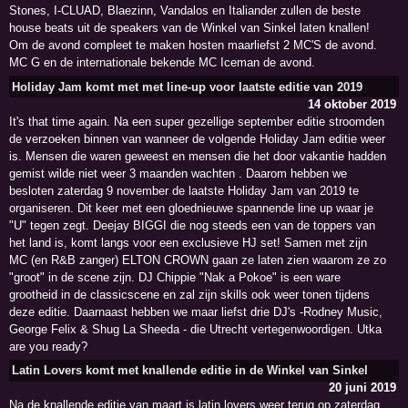
Stones, I-CLUAD, Blaezinn, Vandalos en Italiander zullen de beste
house beats uit de speakers van de Winkel van Sinkel laten knallen!
Om de avond compleet te maken hosten maarliefst 2 MC'S de avond.
MC G en de internationale bekende MC Iceman de avond.
Holiday Jam komt met met line-up voor laatste editie van 2019
14 oktober 2019
It's that time again. Na een super gezellige september editie stroomden
de verzoeken binnen van wanneer de volgende Holiday Jam editie weer
is. Mensen die waren geweest en mensen die het door vakantie hadden
gemist wilde niet weer 3 maanden wachten . Daarom hebben we
besloten zaterdag 9 november de laatste Holiday Jam van 2019 te
organiseren. Dit keer met een gloednieuwe spannende line up waar je
"U" tegen zegt. Deejay BIGGI die nog steeds een van de toppers van
het land is, komt langs voor een exclusieve HJ set! Samen met zijn
MC (en R&B zanger) ELTON CROWN gaan ze laten zien waarom ze zo
"groot" in de scene zijn. DJ Chippie "Nak a Pokoe" is een ware
grootheid in de classicscene en zal zijn skills ook weer tonen tijdens
deze editie. Daarnaast hebben we maar liefst drie DJ's -Rodney Music,
George Felix & Shug La Sheeda - die Utrecht vertegenwoordigen. Utka
are you ready?
Latin Lovers komt met knallende editie in de Winkel van Sinkel
20 juni 2019
Na de knallende editie van maart is latin lovers weer terug op zaterdag