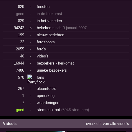
829
·
feesten
geen
·
in de toekomst
829
·
in het verleden
94242
×
bekeken
sinds 9 januari 2007
199
·
nieuwsberichten
22
·
fotoshoots
2055
·
foto's
40
·
video's
16944
·
bezoekers ·
herkomst
7486
·
unieke bezoekers
578
fans
267
·
albumfoto's
1
·
opmerking
7
·
waarderingen
goed
·
stemresultaat
(6946 stemmen)
Video's
overzicht van alle video's