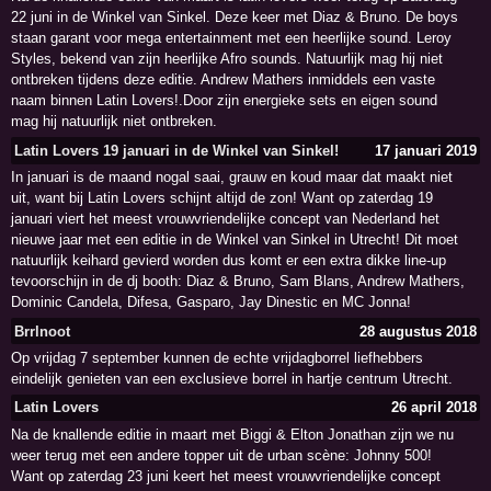
22 juni in de Winkel van Sinkel. Deze keer met Diaz & Bruno. De boys
staan garant voor mega entertainment met een heerlijke sound. Leroy
Styles, bekend van zijn heerlijke Afro sounds. Natuurlijk mag hij niet
ontbreken tijdens deze editie. Andrew Mathers inmiddels een vaste
naam binnen Latin Lovers!.Door zijn energieke sets en eigen sound
mag hij natuurlijk niet ontbreken.
Latin Lovers 19 januari in de Winkel van Sinkel!
17 januari 2019
In januari is de maand nogal saai, grauw en koud maar dat maakt niet
uit, want bij Latin Lovers schijnt altijd de zon! Want op zaterdag 19
januari viert het meest vrouwvriendelijke concept van Nederland het
nieuwe jaar met een editie in de Winkel van Sinkel in Utrecht! Dit moet
natuurlijk keihard gevierd worden dus komt er een extra dikke line-up
tevoorschijn in de dj booth: Diaz & Bruno, Sam Blans, Andrew Mathers,
Dominic Candela, Difesa, Gasparo, Jay Dinestic en MC Jonna!
Brrlnoot
28 augustus 2018
Op vrijdag 7 september kunnen de echte vrijdagborrel liefhebbers
eindelijk genieten van een exclusieve borrel in hartje centrum Utrecht.
Latin Lovers
26 april 2018
Na de knallende editie in maart met Biggi & Elton Jonathan zijn we nu
weer terug met een andere topper uit de urban scène: Johnny 500!
Want op zaterdag 23 juni keert het meest vrouwvriendelijke concept