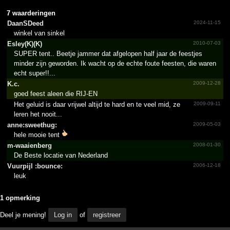
7 waarderingen
DaanSDeed
2024-11-15
winkel van sinkel
Esley(K)(K)
2010-07-03
SUPER tent.. Beetje jammer dat afgelopen half jaar de feestjes
minder zijn geworden. Ik wacht op de echte foute feesten, die waren
echt super!!...
K.c.
2009-12-28
goed feest aleen die RIJ-EN
Het geluid is daar vrijwel altijd te hard en te veel mid, ze
2009-09-11
leren het nooit...
anne:s­weethu­g:
2009-05-03
hele mooie tent
m-waaienberg
2008-01-30
De Beste locatie van Nederland
Vuurpijl :bounce:
2006-12-18
leuk
1 opmerking
Deel je mening!
Log in
of
registreer