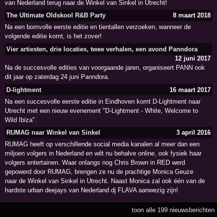
van Nederland terug naar de Winkel van Sinkel in Utrecht!
The Ultimate Oldskool R&B Party
8 maart 2018
Na een bomvolle eerste editie en tientallen verzoeken, wanneer de
volgende editie komt, is het zover!
Vier artiesten, drie locaties, twee verhalen, een avond Panndora
12 juni 2017
Na de succesvolle edities van voorgaande jaren, organiseert PANN ook
dit jaar op zaterdag 24 juni Panndora.
D-lightment
16 maart 2017
Na een succesvolle eerste editie in Eindhoven komt D-Lightment naar
Utrecht met een nieuw evenement "D-Lightment - White, Welcome to
Wild Ibiza".
RUMAG naar Winkel van Sinkel
3 april 2016
RUMAG heeft op verschillende social media kanalen al meer dan een
miljoen volgers in Nederland en wilt nu behalve online, ook fysiek haar
volgers entertainen. Waar onlangs nog Chris Brown in RED werd
gepowerd door RUMAG, brengen ze nu de prachtige Monica Geuze
naar de Winkel van Sinkel in Utrecht. Naast Monica zal ook één van de
hardste urban deejays van Nederland dj FLAVA aanwezig zijn!
toon alle 199 nieuwsberichten