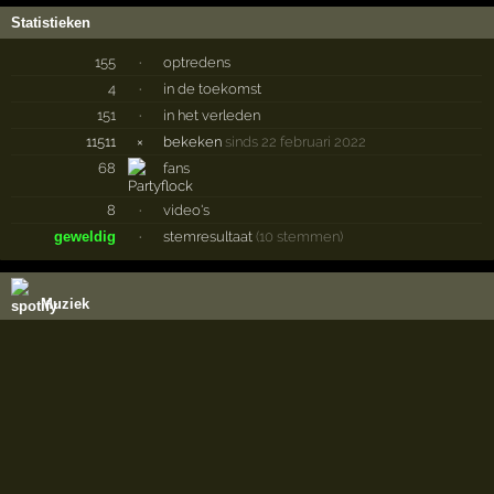
Statistieken
155
·
optredens
4
·
in de toekomst
151
·
in het verleden
11511
×
bekeken
sinds 22 februari 2022
68
fans
8
·
video's
geweldig
·
stemresultaat
(10 stemmen)
Muziek