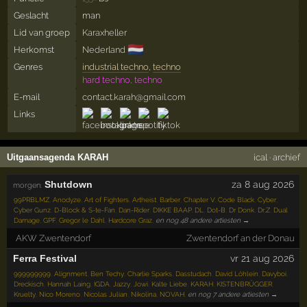
Geslacht
man
Lid van groep
Karaxheller
🇳🇱
Herkomst
Nederland
Genres
industrial techno
,
techno
hard techno, techno
E-mail
contact.karah@gmail.com
Links
Uitgaansagenda KARAH
ical
·
archief
Shutdown
za 8 aug 2026
morgen:
99PRBLMZ
,
Anodyze
,
Art of Fighters
,
Artheist
,
Barber
,
Chapter V
,
Code Black
,
Cyber
,
Cyber Gunz
,
D-Block & S-te-Fan
,
Dan-Rider
,
DIKKE BAAP
,
DL
,
Dot-B
,
Dr Donk
,
Dr.Z
,
Dual
Damage
,
GPF
,
Gregor le Dahl
,
Hardcore Graz
,
en nog 48 andere artiesten →
AKW Zwentendorf
Zwentendorf an der Donau
Ferra Festival
vr 21 aug 2026
999999999
,
Alignment
,
Ben Techy
,
Charlie Sparks
,
Dasstudach
,
David Löhlein
,
Davyboi
,
Dreckisch
,
Hannah Laing
,
IGDA
,
Jazzy
,
Jowi
,
Kalte Liebe
,
KARAH
,
KISTENBRÜGGER
,
Kruelty
,
Nico Moreno
,
Nicolas Julian
,
Nikolina
,
NOVAH
,
en nog 7 andere artiesten →