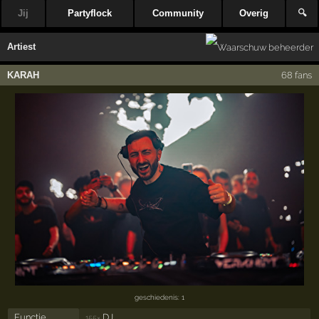
Jij
Partyflock
Community
Overig
🔍
Artiest
KARAH
68 fans
geschiedenis: 1
Functie
DJ
155×