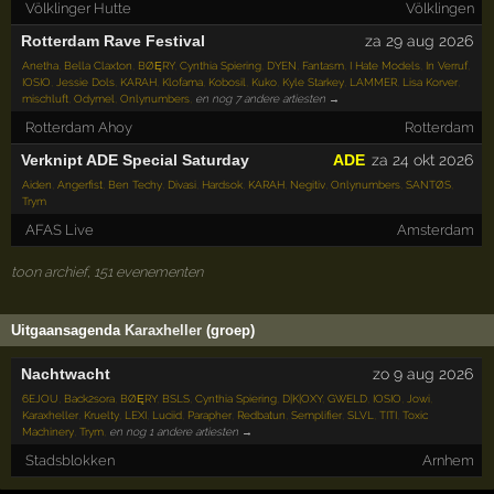
Völklinger Hutte
Völklingen
Rotterdam Rave Festival
za 29 aug 2026
Anetha
,
Bella Claxton
,
BØĘRY
,
Cynthia Spiering
,
DYEN
,
Fantasm
,
I Hate Models
,
In Verruf
,
IOSIO
,
Jessie Dols
,
KARAH
,
Klofama
,
Kobosil
,
Kuko
,
Kyle Starkey
,
LAMMER
,
Lisa Korver
,
mischluft
,
Odymel
,
Onlynumbers
,
en nog 7 andere artiesten →
Rotterdam Ahoy
Rotterdam
Verknipt ADE Special Saturday
ADE
za 24 okt 2026
Aiden
,
Angerfist
,
Ben Techy
,
Divasi
,
Hardsok
,
KARAH
,
Negitiv
,
Onlynumbers
,
SANTØS
,
Trym
AFAS Live
Amsterdam
toon archief, 151 evenementen
Uitgaansagenda
Karaxheller
(groep)
Nachtwacht
zo 9 aug 2026
6EJOU
,
Back2sora
,
BØĘRY
,
BSLS
,
Cynthia Spiering
,
D|K|OXY
,
GWELD
,
IOSIO
,
Jowi
,
Karaxheller
,
Kruelty
,
LEXI
,
Luciid
,
Parapher
,
Redbatun
,
Semplifier
,
SLVL
,
TITI
,
Toxic
Machinery
,
Trym
,
en nog 1 andere artiesten →
Stadsblokken
Arnhem