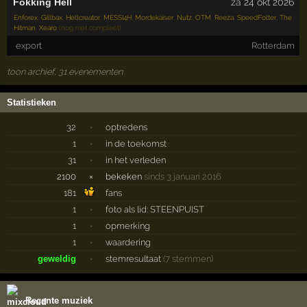
Fokking Hell
za 24 okt 2026
Enforex
,
Gillbax
,
Hellcreator
,
MESSI4H
,
Mordekaiser
,
Nutz
,
OTM
,
Reeza
,
SpeedFolter
,
The
Hitman
,
Xearo
(nog niet compleet)
export
Rotterdam
toon archief, 31 evenementen
Statistieken
32
·
optredens
1
·
in de toekomst
31
·
in het verleden
2100
×
bekeken
sinds 3 januari 2016
181
fans
1
·
foto als lid: STEENPUIST
1
·
opmerking
1
·
waardering
geweldig
·
stemresultaat
(7 stemmen)
Recente muziek