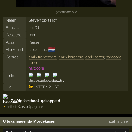
geschiedenis: 2
Naam
Steven op 't Hof
Functie
DJ
33×
Geslacht
man
Alias
Kaiser
🇳🇱
Herkomst
Nederland
Genres
early frenchcore
,
early hardcore
,
early terror
,
hardcore
,
terror
hardcore
Links
Lid
STEENPUIST
Zelfde facebook gekoppeld
Kaiser
(pagina)
artiest:
Uitgaansagenda Mordekaiser
ical
·
archief