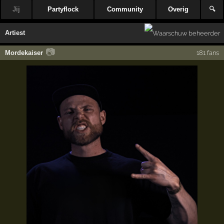
Jij
Partyflock
Community
Overig
🔍
Artiest
📷
Mordekaiser
181 fans