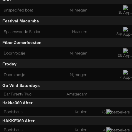
unspecified boat
Nijmegen
16
Festival Macumba
Spaarnwoude Station
Haarlem
841
Fiber Zomerfeesten
Doornroosje
Nijmegen
28
Froday
Doornroosje
Nijmegen
2
Go Wild Saturdays
Bar Twenty Two
Amsterdam
Hakke360 After
15
Bootshaus
Keulen
HAKKE360 After
4
Bootshaus
Keulen