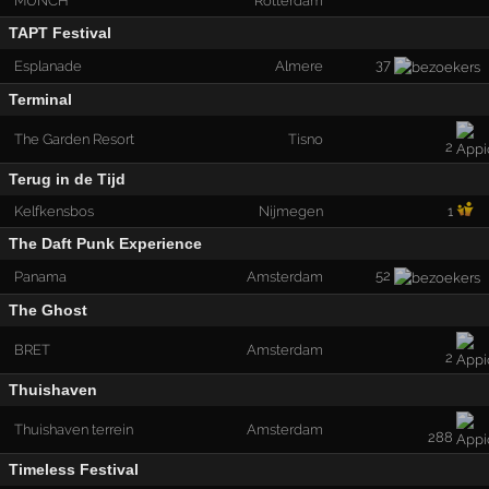
MUNCH
Rotterdam
TAPT Festival
37
Esplanade
Almere
Terminal
The Garden Resort
Tisno
2
Terug in de Tijd
Kelfkensbos
Nijmegen
1
The Daft Punk Experience
52
Panama
Amsterdam
The Ghost
BRET
Amsterdam
2
Thuishaven
Thuishaven terrein
Amsterdam
288
Timeless Festival