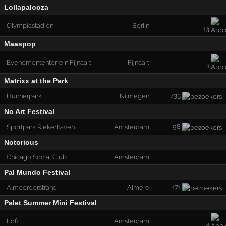
Lollapalooza
Olympiastadion
Berlin
13
Maaspop
Evenemententerrein Fijnaart
Fijnaart
1
Matrixx at the Park
735
Hunnerpark
Nijmegen
No Art Festival
98
Sportpark Riekerhaven
Amsterdam
Notorious
Chicago Social Club
Amsterdam
Pal Mundo Festival
171
Almeerderstrand
Almere
Palet Summer Mini Festival
Lofi
Amsterdam
4