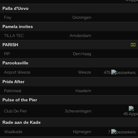
Palla d'Uovo
Fixy
Groningen
Pamela invites
TILLA TEC
Amsterdam
PARISH
🏳️‍🌈
PIP
Den Haag
Parookaville
475
Airport Weeze
Weeze
Pride After
Patronaat
Haarlem
Pulse of the Pier
Club De Pier
Scheveningen
45
Rade aan de Kade
7
Waalkade
Nijmegen