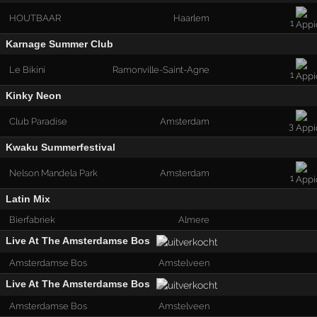
HOUTBAAR
Haarlem
1
Karnage Summer Club
Le Bikini
Ramonville-Saint-Agne
1
Kinky Neon
Club Paradise
Amsterdam
3
Kwaku Summerfestival
Nelson Mandela Park
Amsterdam
1
Latin Mix
Bierfabriek
Almere
Live At The Amsterdamse Bos
Amsterdamse Bos
Amstelveen
Live At The Amsterdamse Bos
Amsterdamse Bos
Amstelveen