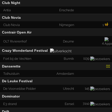
Club Night
Antia
Enschede
Club Novia
Club Novia
Nijmegen
1
Contrair Open Air
OLT Rivierenhof
Deurne
4
Crazy Wonderland Festival
1139
Fort bij de Vechten
Bunnik
Danserette
🏳️‍🌈
Tolhuistuin
Amsterdam
De Leuke Festival
145
De Voorveldse Polder
Utrecht
Dominator
7210
E3 strand
Eersel
Drift