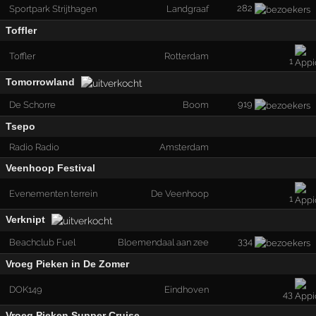
282
Sportpark Strijthagen
Landgraaf
Toffler
Toffler
Rotterdam
1
Tomorrowland
919
De Schorre
Boom
Tsepo
Radio Radio
Amsterdam
Veenhoop Festival
Evenementen terrein
De Veenhoop
1
Verknipt
334
Beachclub Fuel
Bloemendaal aan zee
Vroeg Pieken in De Zomer
DOK149
Eindhoven
43
Vroeg Pieken Supper Cruise