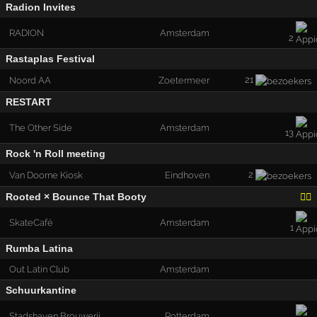
Radion Invites
RADION
Amsterdam
2
Rastaplas Festival
21
Noord AA
Zoetermeer
RESTART
The Other Side
Amsterdam
13
Rock 'n Roll meeting
2
Van Doorne Kiosk
Eindhoven
Rooted × Bounce That Booty
🏳️‍🌈
SkateCafé
Amsterdam
1
Rumba Latina
Out Latin Club
Amsterdam
Schuurkantine
Stadshaven Brouwerij
Rotterdam