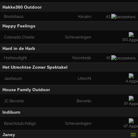
Hakke360 Outdoor
43
Bootshaus
Keulen
Happy Feelings
Colorado Charlie
Scheveningen
101
Hard in de Harb
10
Harbourlight
Noordwijk
Het Utrechtse Zomer Spektakel
Jaarbeurs
Utrecht
4
House Family Outdoor
JC Beverlo
Beverlo
10
Indiburn
Beachclub Indigo
Scheveningen
47
Janey
🏳️‍🌈