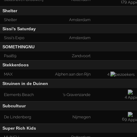
179
Shelter
Shelter
Amsterdam
Sissi's Saturday
Sissi's Expo
Amsterdam
SOMETHINGNU
Paal69
Zandvoort
Stekkerdoos
4
MAX
Alphen aan den Rijn
Struinen in de Duinen
Elements Beach
's-Gravenzande
4
Subcultuur
De Lindenberg
Nijmegen
69
Super Rich Kids