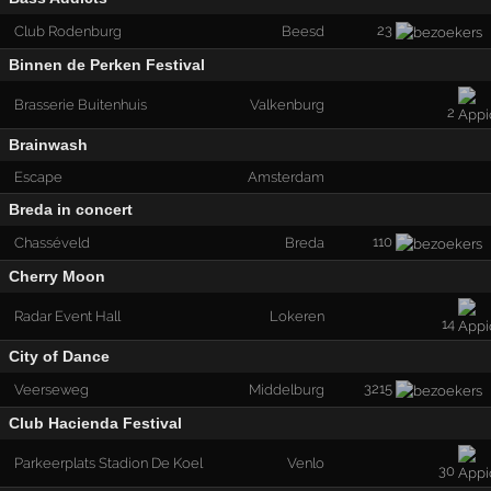
23
Club Rodenburg
Beesd
Binnen de Perken Festival
Brasserie Buitenhuis
Valkenburg
2
Brainwash
Escape
Amsterdam
Breda in concert
110
Chasséveld
Breda
Cherry Moon
Radar Event Hall
Lokeren
14
City of Dance
3215
Veerseweg
Middelburg
Club Hacienda Festival
Parkeerplats Stadion De Koel
Venlo
30