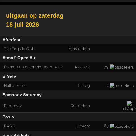
uitgaan op
zaterdag
18 juli 2026
Afterfest
The Tequila Club
Amsterdam
AtmoZ Open Air
79
Evenemententerrein Heerenlaak
Maaseik
B-Side
4
Hall of Fame
Tilburg
Bambooz Saturday
Bambooz
Rotterdam
54
Basis
85
BASIS
Utrecht
Bass Addicts