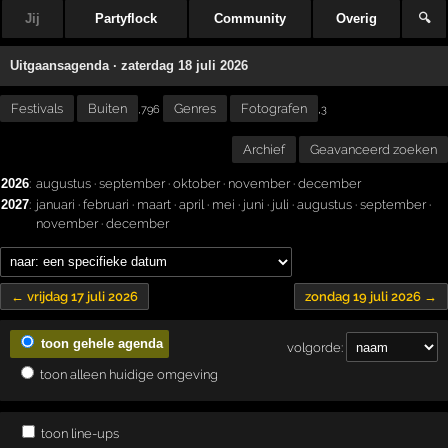
Jij
Partyflock
Community
Overig
🔍
Uitgaansagenda · zaterdag 18 juli 2026
Festivals
Buiten
Genres
Fotografen
,
,796
3
Archief
Geavanceerd zoeken
2026
:
augustus
·
september
·
oktober
·
november
·
december
2027
:
januari
·
februari
·
maart
·
april
·
mei
·
juni
·
juli
·
augustus
·
september
·
november
·
december
← vrijdag 17 juli 2026
zondag 19 juli 2026 →
toon gehele agenda
volgorde:
toon alleen huidige omgeving
toon line-ups