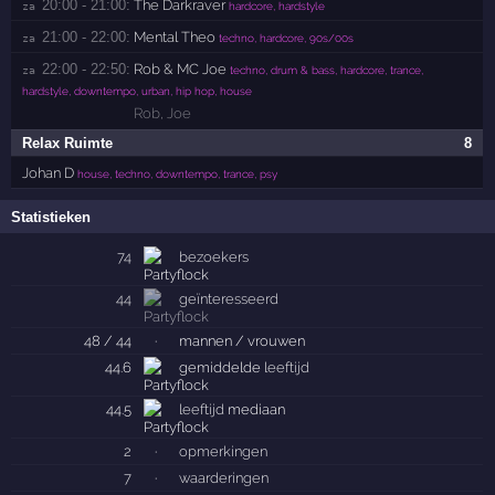
20:00 - 21:00:
The Darkraver
za 
hardcore, hardstyle
21:00 - 22:00:
Mental Theo
za 
techno, hardcore, 90s/00s
22:00 - 22:50:
Rob & MC Joe
za 
techno, drum & bass, hardcore, trance,
hardstyle, downtempo, urban, hip hop, house
Rob
,
Joe
Relax Ruimte
8
Johan D
house, techno, downtempo, trance, psy
Statistieken
74
bezoekers
44
geïnteresseerd
48 / 44
·
mannen / vrouwen
44.6
gemiddelde
leeftijd
44.5
leeftijd
mediaan
2
·
opmerkingen
7
·
waarderingen