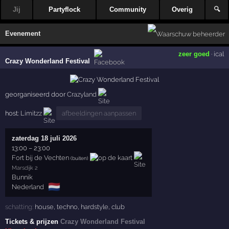
Jij
Partyflock
Community
Overig
🔍
Evenement
zeer goed
·
ical
Crazy Wonderland Festival
georganiseerd door
Crazyland
host:
Limitzz
afbeeldingen aanpassen
zaterdag 18 juli 2026
13:00
–
23:00
Fort bij de Vechten
(buiten)
Marsdijk 2
Bunnik
🇳🇱
Nederland
schatting:
house
,
techno
,
hardstyle
,
club
Tickets & prijzen
Crazy Wonderland Festival