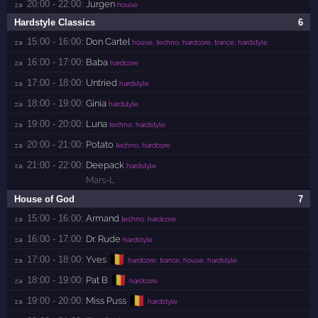
20:00 - 22:00:
Jurgen
za 
house
Hardstyle Classics
6
15:00 - 16:00:
Don Cartel
za 
house, techno, hardcore, trance, hardstyle
16:00 - 17:00:
Baba
za 
hardcore
17:00 - 18:00:
Untried
za 
hardstyle
18:00 - 19:00:
Ginia
za 
hardstyle
19:00 - 20:00:
Luna
za 
techno, hardstyle
20:00 - 21:00:
Potato
za 
techno, hardcore
21:00 - 22:00:
Deepack
za 
hardstyle
Mars-L
House of God
7
15:00 - 16:00:
Armand
za 
techno, hardcore
16:00 - 17:00:
Dr. Rude
za 
hardstyle
🇧🇪
17:00 - 18:00:
Yves
za 
hardcore, trance, house, hardstyle
🇧🇪
18:00 - 19:00:
Pat B
za 
hardcore
🇧🇪
19:00 - 20:00:
Miss Puss
za 
hardstyle