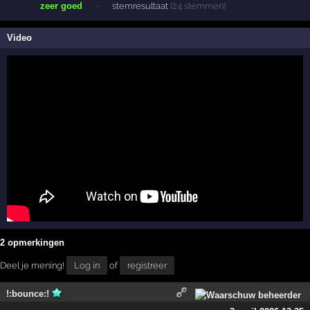
zeer goed
·
stemresultaat
(24 stemmen)
Video
2 opmerkingen
Deel je mening!
Log in
of
registreer
!:bounce:!