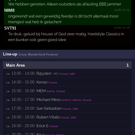
We hebben genoten. Alleen outsiders als afsluiting 🤷🏼‍♂️ jammer
2026-07-19
N8M8
ongekend! wat een geweldig feestje is dit toch! allemaal mooi
mensjes! wat heb ik gelachen!
2026-07-18
SVT91
Te druk, geluid bij House of God zeer matig, Hardstyle Classics in
een bunker ook geen goed idee
Line-up
Crazy Wonderland Festival
Main Area
1
13:00 - 14:00:
R@yden
za 
· MC
house, latin
14:00 - 15:00:
Kenzo
za 
house
15:00 - 16:00:
MEM
za 
trance, house
16:00 - 17:00:
Michael Mess
za 
techno, trance, house
17:00 - 18:00:
San Sebastian
za 
house, latin
18:00 - 19:00:
Ruben Vitalis
za 
house, latin
19:00 - 20:00:
Erick E
za 
house
20:00 - 21:00:
Ko-c
za 
house, trance