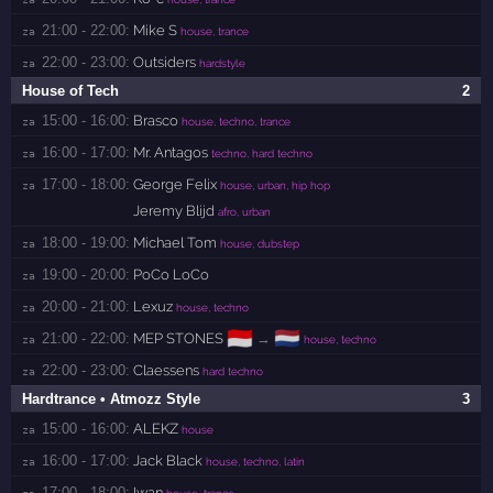
21:00 - 22:00:
Mike S
za 
house, trance
22:00 - 23:00:
Outsiders
za 
hardstyle
House of Tech
2
15:00 - 16:00:
Brasco
za 
house, techno, trance
16:00 - 17:00:
Mr. Antagos
za 
techno, hard techno
17:00 - 18:00:
George Felix
za 
house, urban, hip hop
Jeremy Blijd
afro, urban
18:00 - 19:00:
Michael Tom
za 
house, dubstep
19:00 - 20:00:
PoCo LoCo
za 
20:00 - 21:00:
Lexuz
za 
house, techno
🇮🇩
🇳🇱
21:00 - 22:00:
MEP STONES
→
za 
house, techno
22:00 - 23:00:
Claessens
za 
hard techno
Hardtrance • Atmozz Style
3
15:00 - 16:00:
ALEKZ
za 
house
16:00 - 17:00:
Jack Black
za 
house, techno, latin
17:00 - 18:00:
Iwan
za 
house, trance