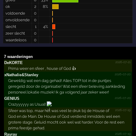
ok
2
8%
voldoende
0
onvoldoende
0
slecht
1
4%
zeer slecht
0
waardeloos
0
7 waarderingen
2026-07-21
DeKORTE
Prima weer en sfeer , house of God 👍
2026-07-20
xNathalie&­Stanley
Geweldig wat een dag gehad! Alles TOP! tot in de puntjes
geregeld door de organisatie! Wat een sfeer beleving aankleding
personeel lokatie muziek! Ik ga volgend jaar zeker weer!
2026-07-20
GENIUS
Crazyyyyyy as Usual!
2026-07-19
Sfeer was top, maar het was veel te druk bij de House of
God en de Main. De House of God verdiend inmiddels wel een
grotere stage. Geluid mocht ook wel wat harder. Voor de rest een
prima feestje gehad.
2026-07-19
Rayray