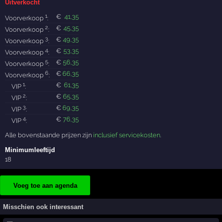
Uitverkocht
1
€
41
,35
Voorverkoop
:
2
€
45
,35
Voorverkoop
:
3
€
49
,35
Voorverkoop
:
4
€
53
,35
Voorverkoop
:
5
€
56
,35
Voorverkoop
:
6
€
66
,35
Voorverkoop
:
1
€
61
,35
VIP
:
2
€
65
,35
VIP
:
3
€
69
,35
VIP
:
4
€
76
,35
VIP
:
Alle bovenstaande prijzen zijn
inclusief servicekosten
.
Minimumleeftijd
18
Voeg toe aan agenda
Misschien ook interessant