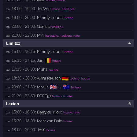
18:00 - 19:00:
JeeVee
za 
trance, hardstyle
19:00 - 20:00:
Kimmy Louda
za 
techno
20:00 - 21:00:
Genius
za 
hardstyle
21:00 - 22:00:
Mini
za 
hardstyle, hardcore, retro
Limitzz
4
15:00 - 16:15:
Kimmy Louda
za 
techno
🇧🇪
16:15 - 17:15:
Jan
za 
house
17:15 - 18:30:
Misha
za 
techno
🇩🇪
18:30 - 20:00:
Anna Reusch
za 
techno, house
🇬🇧
🇦🇺
20:00 - 21:30:
Mha Iri
→
za 
techno
21:30 - 22:30:
DEEP91
za 
techno, house
Lexion
5
15:00 - 16:30:
Barry du Nord
za 
house, retro
16:30 - 18:00:
Mark van Dale
za 
house
18:00 - 20:00:
José
za 
house