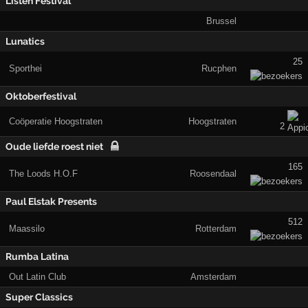
Listen Festival
Brussel
Lunatics
25
Sporthei
Rucphen
Oktoberfestival
Coöperatie Hoogstraten
Hoogstraten
2
Oude liefde roest niet
165
The Loods H.O.F
Roosendaal
Paul Elstak Presents
512
Maassilo
Rotterdam
Rumba Latina
Out Latin Club
Amsterdam
Super Classics