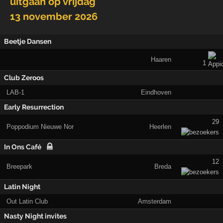
uitgaan op
vrijdag
13 november 2026
Beetje Dansen
Haaren
1
Club Zeroos
LAB-1
Eindhoven
Early Resurrection
29
Poppodium Nieuwe Nor
Heerlen
In Ons Café
12
Breepark
Breda
Latin Night
Out Latin Club
Amsterdam
Nasty Night invites