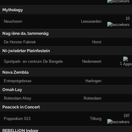
Mythology
10
Neushoorn
Leeuwarden
Nag iëne da, tammenâg
De Horster Fabriek
Horst
Ni-jwieërter Pleinfestein
Sportpark- en centrum De Bengele
Nederweert
1
Nova Zembla
Entrepotgebouw
Harlingen
Omah Lay
Rotterdam Ahoy
Rotterdam
Peacock in Concert
197
Poppodium 013
Tilburg
REBELLiON Indoor