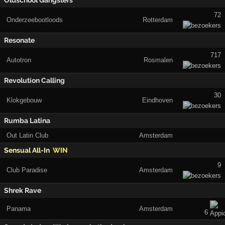
Oldschool Gangsters
72
Onderzeebootloods
Rotterdam
Resonate
717
Autotron
Rosmalen
Revolution Calling
30
Klokgebouw
Eindhoven
Rumba Latina
Out Latin Club
Amsterdam
Sensual All-In
WIN
9
Club Paradise
Amsterdam
Shrek Rave
Panama
Amsterdam
6