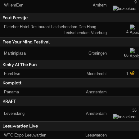
9
WillemEen
Arnhem
Fout Feestje
Fletcher Hotel-Restaurant Leidschendam-Den Haag
4
Leidschendam-Voorburg
Free Your Mind Festival
Martiniplaza
Groningen
66
Kinky At The Fun
Fun4Two
Moordrecht
1
Komplott
Panama
Amsterdam
KRAFT
36
Levenslang
Amsterdam
Leeuwarden Live
WTC Expo Leeuwarden
Leeuwarden