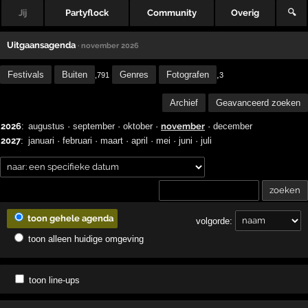
Jij
Partyflock
Community
Overig
🔍
Uitgaansagenda
· november 2026
Festivals
Buiten
Genres
Fotografen
,
,791
3
Archief
Geavanceerd zoeken
2026
:
augustus
·
september
·
oktober
·
november
·
december
2027
:
januari
·
februari
·
maart
·
april
·
mei
·
juni
·
juli
toon gehele agenda
volgorde:
toon alleen huidige omgeving
toon line-ups