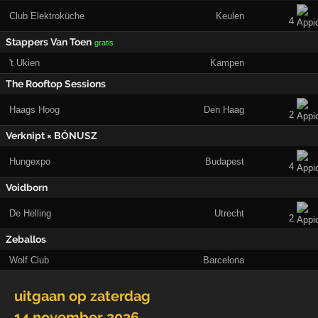
Club Elektroküche
Keulen
4
Stappers Van Toen
gratis
't Ukien
Kampen
The Rooftop Sessions
Haags Hoog
Den Haag
2
Verknipt × BÓNUSZ
Hungexpo
Budapest
4
Voidborn
De Helling
Utrecht
2
Zeballos
Wolf Club
Barcelona
uitgaan op
zaterdag
14 november 2026