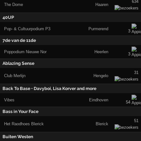
634
The Dome
Haaren
40UP
Pop- & Cultuurpodium P3
Purmerend
3
7de van de 11de
Poppodium Nieuwe Nor
Heerlen
3
Ablazing Sense
31
Club Merlijn
Hengelo
Back To Base • Davyboi, Lisa Korver and more
Vibes
Eindhoven
54
Bass in Your Face
51
Het Raodhoes Blerick
Blerick
Buiten Westen