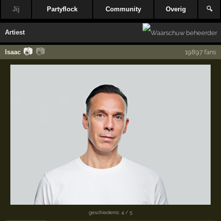
Jij
Partyflock
Community
Overig
🔍
Artiest
📷
📷
Isaac
19897 fans
geschiedenis: 4 / 5