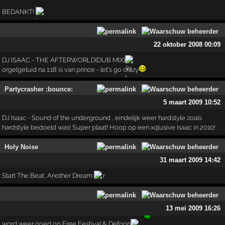
BEDANKT!
22 oktober 2008 00:09
DJ ISAAC - THE AFTERWORLD(DUB MIX)
orgelgeluid na 1:18 is van prince - let's go crazy
Partycrasher :bounce:
5 maart 2009 10:52
DJ Isaac - Sound of the underground , eindelijk weer hardstyle zoals
hardstyle bedoeld was! Super plaat! Hoop op een xqlusive Isaac in 2010!
Holy Noise
31 maart 2009 14:42
Start The Beat, Another Dream
13 mei 2009 16:26
word weer goed op Free Festival & Defqon