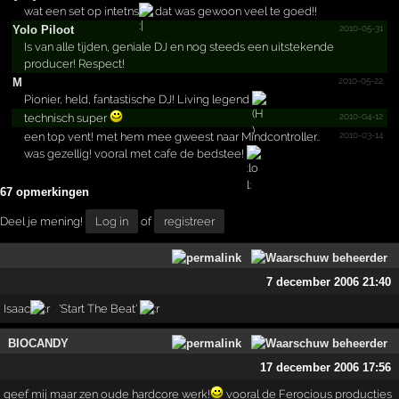
wat een set op intetns
dat was gewoon veel te goed!!
2010-05-31
Yolo Piloot
Is van alle tijden, geniale DJ en nog steeds een uitstekende
producer! Respect!
2010-05-22
M
Pionier, held, fantastische DJ! Living legend
2010-04-12
technisch super
2010-03-14
een top vent! met hem mee gweest naar Mindcontroller..
was gezellig! vooral met cafe de bedstee!
67 opmerkingen
Deel je mening!
Log in
of
registreer
7 december 2006 21:40
Isaac
'Start The Beat'
BIOCANDY
17 december 2006 17:56
geef mij maar zen oude hardcore werk!
vooral de Ferocious producties