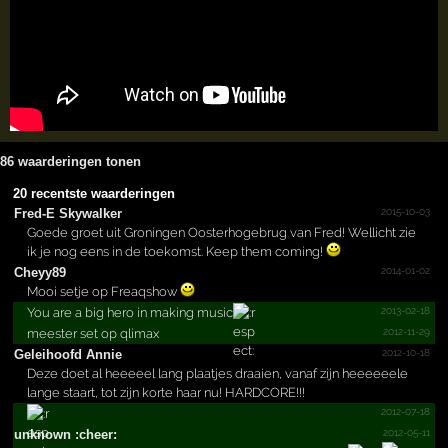
86 waarderingen tonen
20 recentste waarderingen
2015-10-03
Fred-E Skywalker
Goede groet uit Groningen Oosterhogebrug van Fred! Wellicht zie
ik je nog eens in de toekomst. Keep them coming!
2014-01-02
Cheyy89
Mooi setje op Freaqshow
2013-02-18
You are a big hero in making music
2012-11-29
meester set op qlimax
2012-10-18
Geleihoofd Annie
Deze doet al heeeeel lang plaatjes draaien, vanaf zijn heeeeeele
lange staart, tot zijn korte haar nu! HARDCORE!!!
2012-07-18
2012-05-11
unknown :cheer: