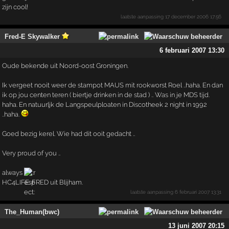
zijn cool!
laatste aanpassing
17 december 2006 17:56
Fred-E Skywalker
6 februari 2007 13:30
Oude bekende uit Noord-oost Groningen.
Ik vergeet nooit weer de stampot MAUS mit rookworst Roel ..haha. En dan
ik op jou centen teren ( biertje drinken in de stad ) .. Was in je MDS tijd.
haha. En natuurljk de Langspeulploaten in Discotheek 2 night in 1992
..haha.
Goed bezig kerel. Wie had dit ooit gedacht ..
Very proud of you ..
always
HC4LIFE: FRED uit Blijham.
laatste aanpassing
6 februari 2007 13:31
The_Human(bwc)
13 juni 2007 20:15