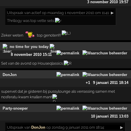
3 november 2010 19:57
Uitspraak
van actief op maandag 1 november 2010 om 11:41:
▶
Thrillogy was top vette sets
Zeker weten
top genoten!!!
no time for you today
8 november 2010 15:11
Set van de avond op Houseqlassics
DonJon
+1
9 januari 2011 18:14
supervet dat je gisteren bij pussylounge als verrassing samen met
nosferatu kwam knallen man!!
Party-snoeper
10 januari 2011 13:03
Uitspraak
van
DonJon
op zondag 9 januari 2011 om 18:14:
▶