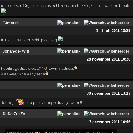
je remix van Organ Donors is echt zoo verschrikkelijk aan ! , wat een break
T.immeh
-1
1 juli 2011 18:39
In the air, wat een schijtplaat zeg
.
Johan-de- Witt
28 november 2011 10:36
heerlijk gedraaid op 17,5 G-town madness
was weer nice early setje
30 november 2011 13:13
Jeeeej
op pussylounge draai je weer!!!
DitDatZusZo
3 december 2011 16:46