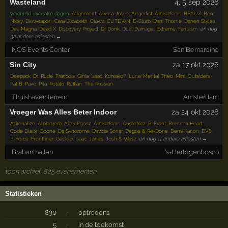
Wasteland
4
,
5
sep 2026
verdeeld over alle dagen
:
Alignment
,
Alyssa Jolee
,
Angerfist
,
Atmozfears
,
BEAUZ
,
Ben
Nicky
,
Bioweapon
,
Cara Elizabeth
,
Clawz
,
CUTDWN
,
D-Sturb
,
Dani Thorne
,
Darren Styles
,
Dea Magna
,
Dead X
,
Discovery Project
,
Dr Donk
,
Dual Damage
,
Extreme
,
Fantasm
,
en nog
32 andere artiesten →
NOS Events Center
San Bernardino
Sin City
za 17 okt 2026
Deepack
,
Dr. Rude
,
Francois
,
Ginia
,
Isaac
,
Korsakoff
,
Luna
,
Mental Theo
,
Mini
,
Outsiders
,
Pat B
,
Pavo
,
Pila
,
Potato
,
Ruffian
,
The Russian
Thuishaven terrein
Amsterdam
Vroeger Was Alles Beter Indoor
za 24 okt 2026
Adrenalize
,
Alphaverb
,
Alter Egosz
,
Atmozfears
,
Audiotricz
,
B-Front
,
Brennan Heart
,
Code Black
,
Coone
,
Da Syndrome
,
Davide Sonar
,
Degos & Re-Done
,
Demi Kanon
,
DV8
,
E-Force
,
Frontliner
,
Geck-o
,
Isaac
,
Jones
,
Josh & Wesz
,
en nog 11 andere artiesten →
Brabanthallen
's-Hertogenbosch
toon archief, 825 evenementen
Statistieken
830
·
optredens
5
·
in de toekomst