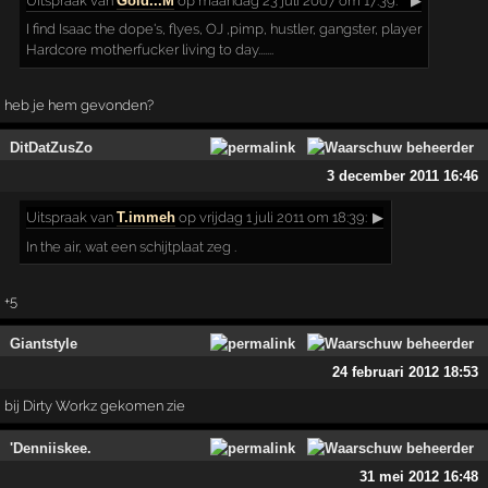
Uitspraak
van
Gold...M
op maandag 23 juli 2007 om 17:39:
▶
I find Isaac the dope's, flyes, OJ ,pimp, hustler, gangster, player
Hardcore motherfucker living to day.......
heb je hem gevonden?
DitDatZusZo
3 december 2011 16:46
Uitspraak
van
T.immeh
op vrijdag 1 juli 2011 om 18:39:
▶
In the air, wat een schijtplaat zeg .
+5
Giantstyle
24 februari 2012 18:53
bij Dirty Workz gekomen zie
'Denniiskee.
31 mei 2012 16:48