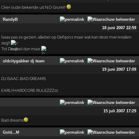
Cker oude bekende uit N.O Grunn!!
RandyB
18 juni 2007 22:59
Isaax pas 2x gezien, allebei op Defqon.1 maar wat kan deze man knallen
zeg!!
Tot Decibel dan maar
oldcitygabber dj team
19 juni 2007 17:09
DJ ISAAC-BAD DREAMS
EARLYHARDCORE RULEZZZzz
15 juli 2007 17:29
Bad dreams
Gold...M