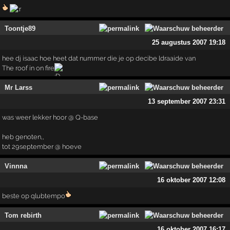
Toontje89
25 augustus 2007 19:18
hee dj isaac hoe heet dat nummer die je op decibe ldraaide van
The roof in on fire
Mr Larss
13 september 2007 23:31
was weer lekker hoor @ Q-base
heb genoten,,
tot 29september @ hoeve
Vinnna
16 oktober 2007 12:08
beste op qlubtempo
Tom rebirth
16 oktober 2007 16:17