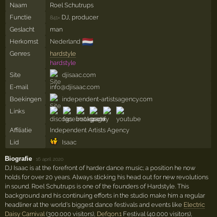
Naam
Roel Schutrups
Functie
DJ, producer
841×
Geslacht
man
🇳🇱
Herkomst
Nederland
Genres
hardstyle
hardstyle
Site
djisaac.com
E-mail
info@djisaac.com
Boekingen
independent-artistsagency.com
Links
Affiliatie
Independent Artists Agency
Lid
Isaac
Biografie
·
16 april 2020
DJ Isaac is at the forefront of harder dance music; a position he now
holds for over 20 years. Always sticking his head out for new revolutions
in sound. Roel Schutrups is one of the founders of Hardstyle. This
background and his continuing efforts in the studio make him a regular
headliner at the world's biggest dance festivals and events like
Electric
Daisy Carnival
(300.000 visitors),
Defqon.1
Festival (40.000 visitors),