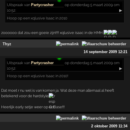
Uitspraak
van
Partycrasher
op donderdag 5 maart 2009 om
10:52:
▶
Hoop op een xqlusive Isaac in 2010
zoooooo dat zou een goeie zijn!!!! xqlusive isaac in de HMH
Thyz
14 september 2009 12:21
Uitspraak
van
Partycrasher
op donderdag 5 maart 2009 om
10:52:
▶
Hoop op een xqlusive Isaac in 2010!
Dat moet r nu wel is van komen ja. Wat deze man allemaal al heeft
betekend voor de hardstyle
Heerlijk early setje weer op Q-Base!!!
2 oktober 2009 11:34