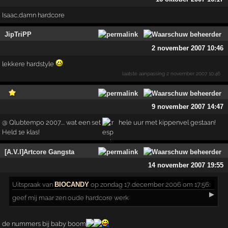
Isaac,damn hardcore
JipTriPP
2 november 2007 10:46
lekkere hardstyle
laatste aanpassing
2 november 2007 10:46
9 november 2007 14:47
@ Qlubtempo 2007.... wat een set
hele uur met kippenvel gestaan!
Held 1e klas!
[A.V.I]Artcore Gangsta
14 november 2007 19:55
Uitspraak
van
BIOCANDY
op zondag 17 december 2006 om 17:56:
▶
geef mij maar zen oude hardcore werk
de nummers bij baby boom