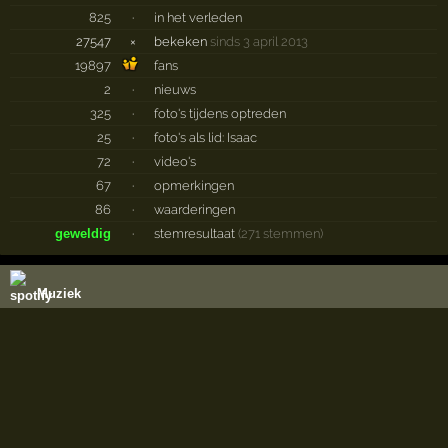
825
·
in het verleden
27547
×
bekeken
sinds 3 april 2013
19897
fans
2
·
nieuws
325
·
foto's tijdens optreden
25
·
foto's als lid: Isaac
72
·
video's
67
·
opmerkingen
86
·
waarderingen
geweldig
·
stemresultaat
(271 stemmen)
Muziek