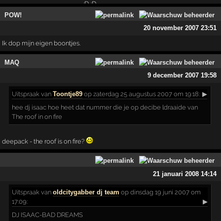
POW!
20 november 2007 23:51
Ik dop mijn eigen boontjes.
MAQ
9 december 2007 19:58
Uitspraak
van
Toontje89
op zaterdag 25 augustus 2007 om 19:18:
▶
hee dj isaac hoe heet dat nummer die je op decibe ldraaide van
The roof in on fire
deepack - the roof is on fire?
21 januari 2008 14:14
Uitspraak
van
oldcitygabber dj team
op dinsdag 19 juni 2007 om
17:09:
▶
DJ ISAAC-BAD DREAMS