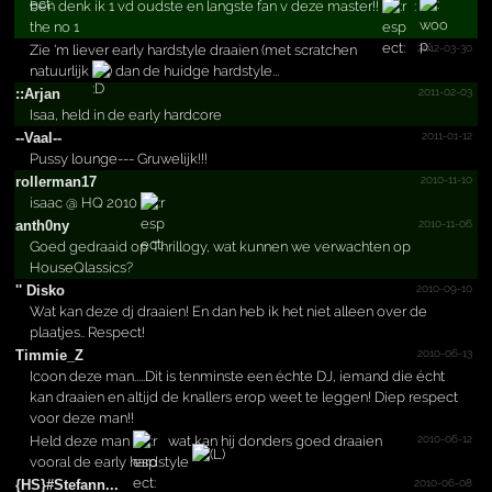
ben denk ik 1 vd oudste en langste fan v deze master!!
:
the no 1
2012-03-30
Zie 'm liever early hardstyle draaien (met scratchen
natuurlijk
) dan de huidge hardstyle...
2011-02-03
::Arjan
Isaa, held in de early hardcore
2011-01-12
--Vaal--
Pussy lounge--- Gruwelijk!!!
2010-11-10
rollerman17
isaac @ HQ 2010
2010-11-06
anth0ny
Goed gedraaid op Thrillogy, wat kunnen we verwachten op
HouseQlassics?
2010-09-10
'' Disko
Wat kan deze dj draaien! En dan heb ik het niet alleen over de
plaatjes.. Respect!
2010-06-13
Timmie_Z
Icoon deze man.....Dit is tenminste een échte DJ, iemand die écht
kan draaien en altijd de knallers erop weet te leggen! Diep respect
voor deze man!!
2010-06-12
Held deze man
wat kan hij donders goed draaien
vooral de early hardstyle
2010-06-08
{HS}#­Stefann...­