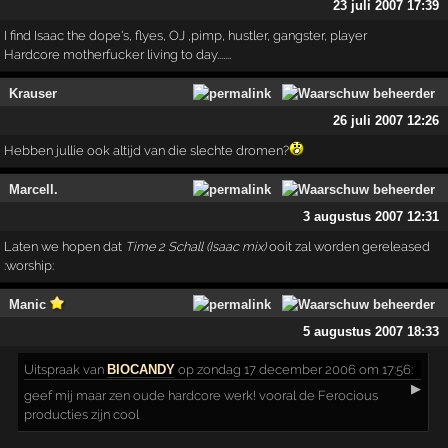
23 juli 2007 17:39
I find Isaac the dope's, flyes, OJ ,pimp, hustler, gangster, player
Hardcore motherfucker living to day.......
Krauser
26 juli 2007 12:26
Hebben jullie ook altijd van die slechte dromen?
Marcell.
3 augustus 2007 12:31
Laten we hopen dat
Time 2 Schall (Isaac mix)
ooit zal worden gereleased
:worship:
Manic
5 augustus 2007 18:33
Uitspraak
van
BIOCANDY
op zondag 17 december 2006 om 17:56:
▶
geef mij maar zen oude hardcore werk! vooral de Ferocious
producties zijn cool