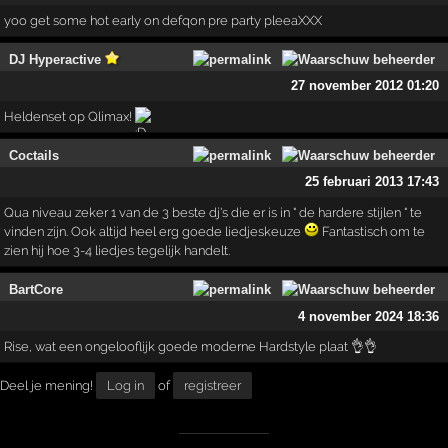
yoo get some hot early on defqon pre party pleeaXXX
DJ Hyperactive
27 november 2012 01:20
Heldenset op Qlimax!
Coctails
25 februari 2013 17:43
Qua niveau zeker 1 van de 3 beste dj's die er is in " de hardere stijlen " te
vinden zijn. Ook altijd heel erg goede liedjeskeuze
Fantastisch om te
zien hij hoe 3-4 liedjes tegelijk handelt.
BartCore
4 november 2024 18:36
Rise, wat een ongelooflijk goede moderne Hardstyle plaat 👌👌
Deel je mening!
Log in
of
registreer