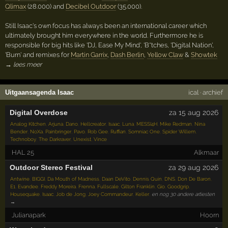
Qlimax
(28.000) and
Decibel Outdoor
(35.000).
Still Isaac's own focus has always been an international career which
ultimately brought him everywhere in the world. Furthermore he is
responsible for big hits like 'DJ, Ease My Mind', 'B*tches, 'Digital Nation',
'Burn' and remixes for
Martin Garrix
,
Dash Berlin
,
Yellow Claw
&
Showtek
→ lees meer
Uitgaansagenda Isaac
ical
·
archief
Digital Overdose
za 15 aug 2026
Analog Kitchen
,
Arjuna
,
Dano
,
Hellcreator
,
Isaac
,
Luna
,
MESSI4H
,
Mike Redman
,
Nina
Bender
,
NoXa
,
Painbringer
,
Pavo
,
Rob Gee
,
Ruffian
,
Somniac One
,
Spider Willem
,
Technoboy
,
The Darkraver
,
Unexist
,
Vince
HAL 25
Alkmaar
Outdoor Stereo Festival
za 29 aug 2026
Antwine
,
BIGGI
,
Da Mouth of Madness
,
Daan DeVito
,
Dennis Quin
,
DNS
,
Don De Baron
,
E1
,
Evandee
,
Freddy Moreira
,
Frenna
,
Fullscale
,
Gilton Franklin
,
Gio
,
Goodgrip
,
Housequake
,
Isaac
,
Job de Jong
,
Joey Commandeur
,
Keller
,
en nog 30 andere artiesten
→
Julianapark
Hoorn