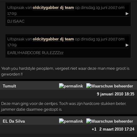
Uitspraak
van
oldcitygabber dj team
op dinsdag 19 juni 2007 om
17:09:
▶
DJ ISAAC
Uitspraak
van
oldcitygabber dj team
op dinsdag 19 juni 2007 om
17:09:
▶
EARLYHARDCORE RULEZZZzz
Yeah you hardstyle peoplem, vergeet niet waar deze man mee groot is
geworden !!
Tumult
9 januari 2010 18:35
Deze man ging voor de centjes. Toch was zijn hardcore stukken beter,
jammer datie daarmee gestopt is.
EL Da Silva
+1
2 maart 2010 17:24