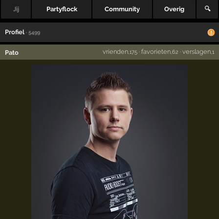
Jij
Partyflock
Community
Overig
🔍
Profiel
· 5499
vrienden
·
favorieten
·
verslagen
Pato
,175
,62
,1