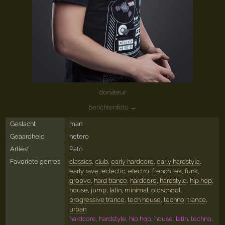
donateur
berichtenfoto →
Geslacht
man
Geaardheid
hetero
Artiest
Pato
Favoriete genres
classics
,
club
,
early hardcore
,
early hardstyle
,
early rave
,
eclectic
,
electro
,
french tek
,
funk
,
groove
,
hard trance
,
hardcore
,
hardstyle
,
hip hop
,
house
,
jump
,
latin
,
minimal
,
oldschool
,
progressive trance
,
tech house
,
techno
,
trance
,
urban
hardcore, hardstyle, hip hop, house, latin, techno,