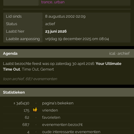
trance, urban
Lid sinds
8 augustus 2002 02:09
Status
actief
Laatst hier
23 juni 2026
Laatste aanpassing
vrijdag 19 december 2025 om 08:04
Agenda
ical
·
archief
Laatst bezochte feest was op zaterdag 30 april 2016:
Your Ultimate
Time Out
,
Time Out
,
Gemert
toon archief, 687 evenementen
Statistieken
± 346430
·
pagina's bekeken
175
vrienden
62
·
favorieten
687
·
evenementen bezocht
4
·
oude interessante evenementen